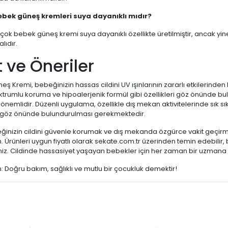
ebek güneş kremleri suya dayanıklı mıdır?
çok bebek güneş kremi suya dayanıklı özellikte üretilmiştir, ancak yin
lıdır.
 ve Öneriler
ş Kremi, bebeğinizin hassas cildini UV ışınlarının zararlı etkilerinden 
trumlu koruma ve hipoalerjenik formül gibi özellikleri göz önünde b
önemlidir. Düzenli uygulama, özellikle dış mekan aktivitelerinde sık sık
in göz önünde bulundurulması gerekmektedir.
ğinizin cildini güvenle korumak ve dış mekanda özgürce vakit geçirm
n. Ürünleri uygun fiyatlı olarak sekate.com.tr üzerinden temin edebilir
iniz. Cildinde hassasiyet yaşayan bebekler için her zaman bir uzmana
 Doğru bakım, sağlıklı ve mutlu bir çocukluk demektir!