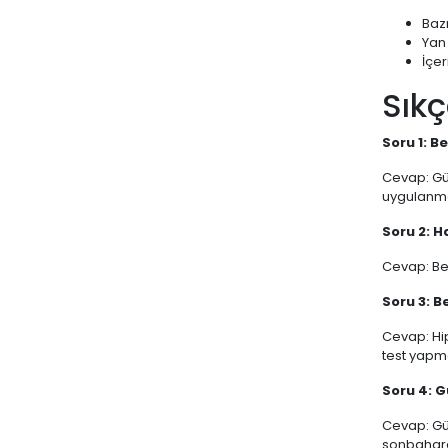
Bazı
Yan 
İçer
Sıkç
Soru 1: 
Cevap: Gün
uygulanmas
Soru 2: H
Cevap: Beb
Soru 3: B
Cevap: Hip
test yapma
Soru 4: 
Cevap: Gün
sonbaharda