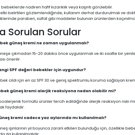
 bebeklerde nadiren hafif kızarıklık veya kaşıntı görülebilir.
etki belirtileri gözlemlendiğinde, kullanım derhal durdurulmalı ve dok
iklerinde paraben, sülfat gibi maddeler bulunan ürünlerden kaçınılmal
a Sorulan Sorular
Bebek güneş kremi ne zaman uygulanmalı?
eşe çıkmadan 15-20 dakika önce uygulanmalı ve iki saatte bir yenilen
ı önerilir.
angi SPF değeri bebekler için uygundur?
ek cildi için en az SPF 30 ve geniş spektrumlu koruma sağlayan kremle
ebek güneş kremi alerjik reaksiyona neden olabilir mi?
oalerjenik formüllü ürünler tercih edildiğinde alerjik reaksiyon riski
k faydalıdır.
Güneş kremi sadece yaz aylarında mı kullanılmalı?
eş ışınlarının yıl boyunca zararlı etkileri bulunduğu için, özellikle b
 da kullanılmalıdır.