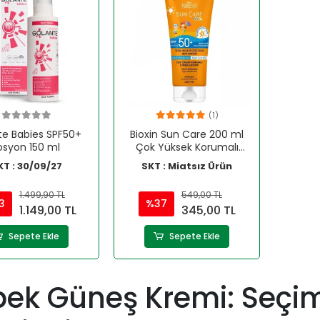
(1)
te Babies SPF50+
Bioxin Sun Care 200 ml
osyon 150 ml
Çok Yüksek Korumalı
Güneş Losyonu
KT : 30/09/27
SKT : Miatsız Ürün
1.499,90 TL
549,00 TL
3
%37
1.149,00 TL
345,00 TL
Sepete Ekle
Sepete Ekle
ek Güneş Kremi: Seçim