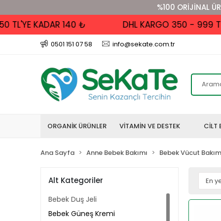
%100 ORİJİNAL ÜR
L'YE KADAR 140 ₺
DHL KARGO 350 - 999 TL AL
0501 151 07 58
info@sekate.com.tr
ORGANİK ÜRÜNLER
VİTAMİN VE DESTEK
CİLT 
Ana Sayfa
Anne Bebek Bakımı
Bebek Vücut Bakı
Alt Kategoriler
Bebek Duş Jeli
Bebek Güneş Kremi