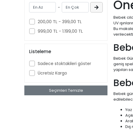
Öne
-
Bebek cil
200,00 TL - 399,00 TL
UV ışınlar
Bu makaled
999,00 TL - 1.199,00 TL
verilecekti
Beb
Listeleme
Bebek Güne
Sadece stoktakileri göster
geniş spek
yapıları s
Ücretsiz Kargo
Bebe
Seçimleri Temizle
Bebek gün
edilebilec
Yaz 
Açık
Ara
Dış