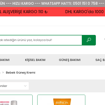
ÜN --- HIZLI KARGO --- WHATSAPP HATTI: 0501 151 0 758 ---
IŞVERİŞE KARGO 110 ₺
DHL KARGO'da 1000 ₺ v
BAKIMI
KİŞİSEL BAKIM
GÜNEŞ BAKIMI
SAÇ B
m
Bebek Güneş Kremi