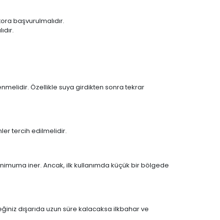
tora başvurulmalıdır.
ıdır.
melidir. Özellikle suya girdikten sonra tekrar
r tercih edilmelidir.
 minimuma iner. Ancak, ilk kullanımda küçük bir bölgede
ebeğiniz dışarıda uzun süre kalacaksa ilkbahar ve