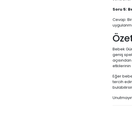
Soru 5: B
Cevap: Bir
uygulanma
Özet
Bebek Güne
geniş spek
açısından 
etkilerin
Eğer bebe
tercih edi
bulabilirs
Unutmayın: