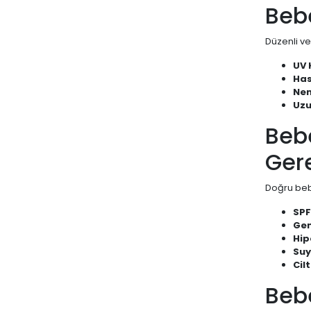
Beb
Düzenli ve
UV 
Has
Nem
Uzu
Beb
Ger
Doğru beb
SPF
Gen
Hip
Suy
Cil
Beb