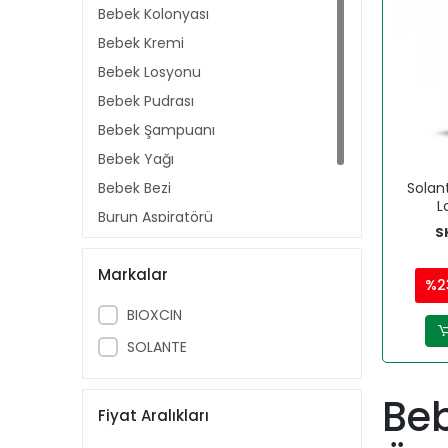
Bebek Kolonyası
Bebek Kremi
Bebek Losyonu
Bebek Pudrası
Bebek Şampuanı
Bebek Yağı
Bebek Bezi
Solan
L
Burun Aspiratörü
S
Islak Mendil
Markalar
Pişik Kremi
%2
BIOXCIN
SOLANTE
Beb
Fiyat Aralıkları