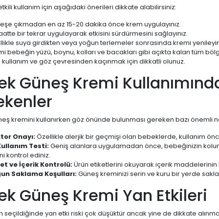
kili kullanım için aşağıdaki önerileri dikkate alabilirsiniz:
eşe çıkmadan en az 15-20 dakika önce krem uygulayınız.
saatte bir tekrar uygulayarak etkisini sürdürmesini sağlayınız.
likle suya girdikten veya yoğun terlemeler sonrasında kremi yenileyin
i bebeğin yüzü, boynu, kolları ve bacakları gibi açıkta kalan tüm bölge
ı kullanım ve göz çevresinden kaçınmak için dikkatli olunuz.
ek Güneş Kremi Kullanımında
ekenler
eş kremini kullanırken göz önünde bulunması gereken bazı önemli n
tor Onayı:
Özellikle alerjik bir geçmişi olan bebeklerde, kullanım ön
 Kullanım Testi:
Geniş alanlara uygulamadan önce, bebeğinizin kolunu
ini kontrol ediniz.
ket ve İçerik Kontrolü:
Ürün etiketlerini okuyarak içerik maddelerini
un Saklama Koşulları:
Güneş kreminizi serin ve kuru bir yerde sakla
k Güneş Kremi Yan Etkileri
 seçildiğinde yan etki riski çok düşüktür ancak yine de dikkate alınm