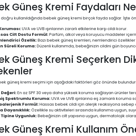
ek Güneş Kremi Faydaları Nel
 doğru kullanıldığında bebek güneş kremi birçok fayda sağlar. İşte ön
Koruması:
UVA ve UVB ışınlarının zararlı etkilerine karşı cildi korur.
sas Cilt Dostu Formül:
Parfüm, alkol veya koruyucu maddeler içermediğ
lendirici Özellik:
Bazı bebek güneş kremleri, nemlendirici özellikler
n Süreli Koruma:
Düzenli kullanımda, bebeğinizin cildini gün boyunc
ek Güneş Kremi Seçerken Dik
ekenler
ek güneş kremi seçimi için aşağıdaki faktörleri göz önünde bulundurm
 Değeri:
En az SPF 30 veya daha yüksek koruma sağlayan ürünler terci
iş Spektrumlu Koruma:
UVA ve UVB ışınlarına eş zamanlı koruma sa
oalerjenik Formül:
Hassas bebek cildi için alerjik reaksiyona sebep o
a Dayanıklılık:
Özellikle su aktiviteleri sırasında kullanıma uygun, suy
t Tipine Uygunluk:
Bebeğinizin cilt yapısına uygun, dermatolojik olara
ek Güneş Kremi Kullanım Öne