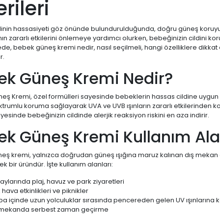
rileri
dinin hassasiyeti göz önünde bulundurulduğunda, doğru güneş koruyu
ının zararlı etkilerini önlemeye yardımcı olurken, bebeğinizin cildini kor
e, bebek güneş kremi nedir, nasıl seçilmeli, hangi özelliklere dikkat e
r.
ek Güneş Kremi Nedir?
ş Kremi, özel formülleri sayesinde bebeklerin hassas cildine uygun o
trumlu koruma sağlayarak UVA ve UVB ışınların zararlı etkilerinden ko
ayesinde bebeğinizin cildinde alerjik reaksiyon riskini en aza indirir.
k Güneş Kremi Kullanım Alan
eş kremi, yalnızca doğrudan güneş ışığına maruz kalınan dış mekan ak
ek bir üründür. İşte kullanım alanları:
aylarında plaj, havuz ve park ziyaretleri
 hava etkinlikleri ve piknikler
ba içinde uzun yolculuklar sırasında pencereden gelen UV ışınlarına 
 mekanda serbest zaman geçirme