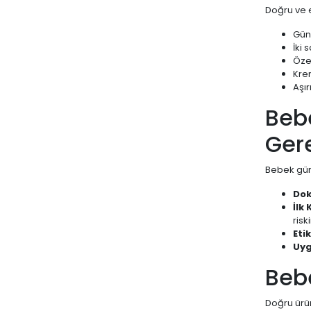
Doğru ve et
Gün
İki 
Özel
Krem
Aşır
Beb
Ger
Bebek gün
Dok
İlk
risk
Eti
Uyg
Bebe
Doğru ürün