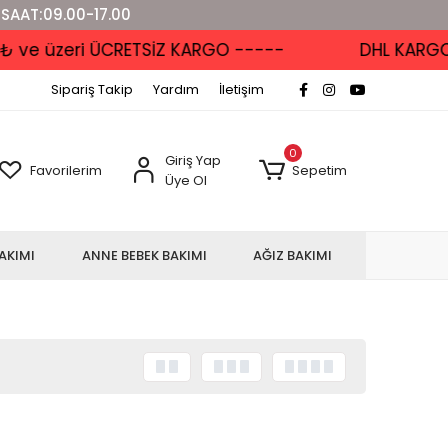
 SAAT:09.00-17.00
e üzeri ÜCRETSİZ KARGO -----
DHL KARGO'DA
Sipariş Takip
Yardım
İletişim
0
Giriş Yap
Favorilerim
Sepetim
Üye Ol
AKIMI
ANNE BEBEK BAKIMI
AĞIZ BAKIMI