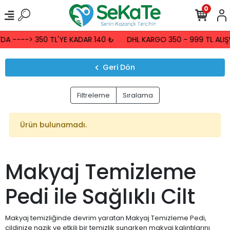
0
A ----> 350 TL'YE KADAR 140 ₺
DHL KARGO 350 - 999 TL ALIŞV
Geri Dön
Filtreleme
Sıralama
Ürün bulunamadı.
Makyaj Temizleme
Pedi ile Sağlıklı Cilt
Makyaj temizliğinde devrim yaratan Makyaj Temizleme Pedi,
cildinize nazik ve etkili bir temizlik sunarken makyaj kalıntılarını