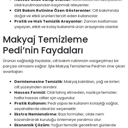
cildi kurutmasından kaçınmak isteyenler.
Cilt Bakım Rutinine Özen Gösterenler:
Cilt bakımında
doğal ve etkili ürünleri tercih eden kullanıcılar.
Pratik ve Hızlı Temizlik Arayanlar:
Zaman kısıtlaması
yaşayan, etkili ve kolay kullanımlı ürün arayışında olanlar.
Makyaj Temizleme
Pedi’nin Faydaları
Ürünün sağladığı faydalar, cilt bakım rutininizin vazgeçilmez bir
parçası olmasını sağlar. İşte Makyaj Temizleme Pedi’nin öne çıkan
avantajları:
Derinlemesine Temizlik:
Makyaj kalıntıları, yağ ve kirleri
cilt yüzeyinden arındırır.
Hassas Formül:
Cildi tahriş etmeden, nazikçe temizler;
hatta hassas ciltler için uygundur.
Pratik Kullanım:
Pedi yapısı ile kullanım kolaylığı sağlar,
seyahatlerde ideal bir seçenektir.
Ekstra Nemlendirme:
Bazı formüller, cilde nem
kazandırarak kuruluğu önlemeye yardımcı olur.
Ekonomik Çözüm:
Yoğun temizlik gerektiren günlerde