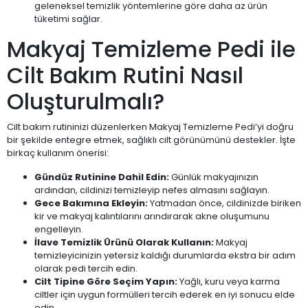
geleneksel temizlik yöntemlerine göre daha az ürün
tüketimi sağlar.
Makyaj Temizleme Pedi ile
Cilt Bakım Rutini Nasıl
Oluşturulmalı?
Cilt bakım rutininizi düzenlerken Makyaj Temizleme Pedi’yi doğru
bir şekilde entegre etmek, sağlıklı cilt görünümünü destekler. İşte
birkaç kullanım önerisi:
Gündüz Rutinine Dahil Edin:
Günlük makyajınızın
ardından, cildinizi temizleyip nefes almasını sağlayın.
Gece Bakımına Ekleyin:
Yatmadan önce, cildinizde biriken
kir ve makyaj kalıntılarını arındırarak akne oluşumunu
engelleyin.
İlave Temizlik Ürünü Olarak Kullanın:
Makyaj
temizleyicinizin yetersiz kaldığı durumlarda ekstra bir adım
olarak pedi tercih edin.
Cilt Tipine Göre Seçim Yapın:
Yağlı, kuru veya karma
ciltler için uygun formülleri tercih ederek en iyi sonucu elde
edin.