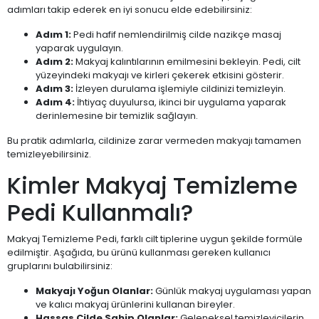
adımları takip ederek en iyi sonucu elde edebilirsiniz:
Adım 1:
Pedi hafif nemlendirilmiş cilde nazikçe masaj
yaparak uygulayın.
Adım 2:
Makyaj kalıntılarının emilmesini bekleyin. Pedi, cilt
yüzeyindeki makyajı ve kirleri çekerek etkisini gösterir.
Adım 3:
İzleyen durulama işlemiyle cildinizi temizleyin.
Adım 4:
İhtiyaç duyulursa, ikinci bir uygulama yaparak
derinlemesine bir temizlik sağlayın.
Bu pratik adımlarla, cildinize zarar vermeden makyajı tamamen
temizleyebilirsiniz.
Kimler Makyaj Temizleme
Pedi Kullanmalı?
Makyaj Temizleme Pedi, farklı cilt tiplerine uygun şekilde formüle
edilmiştir. Aşağıda, bu ürünü kullanması gereken kullanıcı
gruplarını bulabilirsiniz:
Makyajı Yoğun Olanlar:
Günlük makyaj uygulaması yapan
ve kalıcı makyaj ürünlerini kullanan bireyler.
Hassas Cilde Sahip Olanlar:
Geleneksel temizleyicilerin