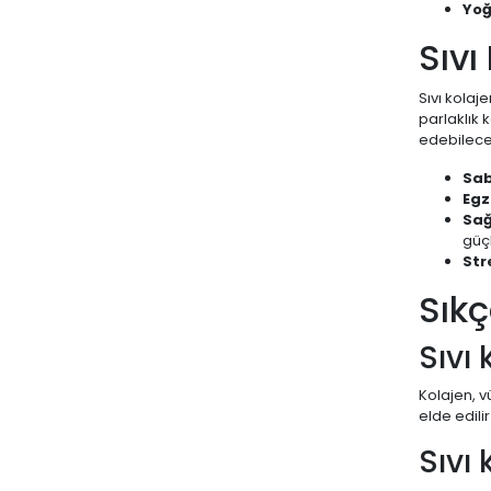
Yoğ
Sıvı
Sıvı kolaj
parlaklık 
edebileceğ
Sab
Egz
Sağ
güçl
Str
Sıkç
Sıvı 
Kolajen, v
elde edilir
Sıvı