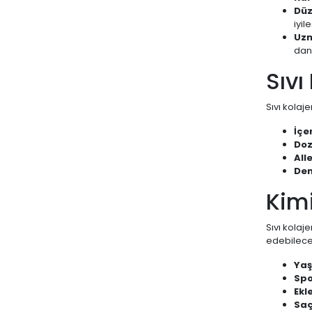
Düz
iyil
Uzm
danı
Sıvı
Sıvı kolaj
İçer
Doz
All
Den
Kimi
Sıvı kolaje
edebilecek 
Yaş
Spo
Ekl
Saç