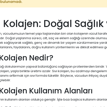
 bulunamadı.
ı Kolajen: Doğal Sağlık 
en, vücudumuzun temel yapı taşlarından biri olan kolajenin vücut taraf
ır. Doğal yaşlanma süreci, cilt, saç ve eklem sağlığı üzerinde olumsuz 
ek sağlayarak sağlıklı, genç ve dinamik bir yaşam sürdürmenize yardı
lanlarını, faydalarını, doğru kullanım yöntemlerini ve dikkat edilmesi 
 Kolajen Nedir?
bağ dokularımızın yapısal bütünlüğünü sağlayan proteinlerden biridir
lajen, yaşla birlikte üretimi azalır. Sıvı kolajen, bu azalmayı dengelem
anımı arttırmak için sıvı formda tüketilir. Böylece, vücudun ihtiyaç duy
lebilir.
 Kolajen Kullanım Alanları
nin kullanım alanları oldukça geniştir. İşte bazı başlıca kullanım alanlar