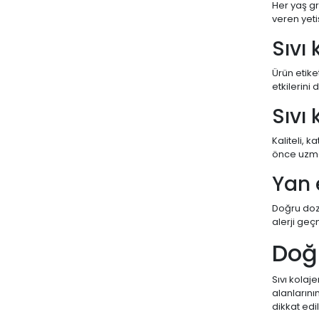
Her yaş gr
veren yetiş
Sıvı
Ürün etike
etkilerini 
Sıvı
Kaliteli, 
önce uzma
Yan 
Doğru doz 
alerji geçm
Doğr
Sıvı kolaj
alanlarını
dikkat edi