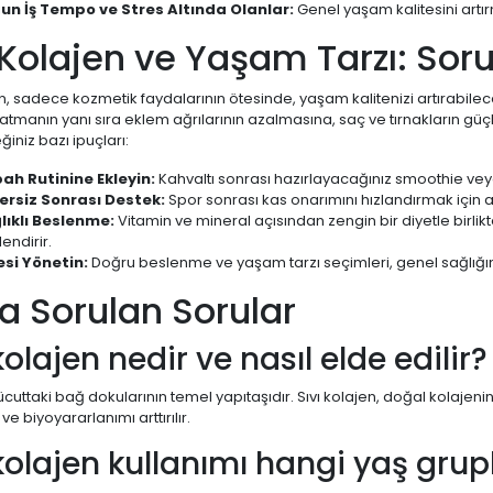
un İş Tempo ve Stres Altında Olanlar:
Genel yaşam kalitesini artı
 Kolajen ve Yaşam Tarzı: So
en, sadece kozmetik faydalarının ötesinde, yaşam kalitenizi artırabilecek
katmanın yanı sıra eklem ağrılarının azalmasına, saç ve tırnakların gü
iniz bazı ipuçları:
ah Rutinine Ekleyin:
Kahvaltı sonrası hazırlayacağınız smoothie veya
ersiz Sonrası Destek:
Spor sonrası kas onarımını hızlandırmak için a
lıklı Beslenme:
Vitamin ve mineral açısından zengin bir diyetle birlikt
endirir.
esi Yönetin:
Doğru beslenme ve yaşam tarzı seçimleri, genel sağlığınızı 
a Sorulan Sorular
kolajen nedir ve nasıl elde edilir?
ücuttaki bağ dokularının temel yapıtaşıdır. Sıvı kolajen, doğal kolajen
 ve biyoyararlanımı arttırılır.
 kolajen kullanımı hangi yaş grup