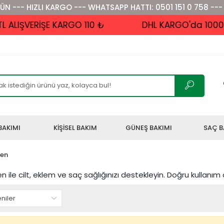
ÜN --- HIZLI KARGO --- WHATSAPP HATTI: 0501 151 0 758 ---
IŞVERİŞE KARGO 110 ₺
DHL KARGO'da 1000 ₺ v
BAKIMI
KİŞİSEL BAKIM
GÜNEŞ BAKIMI
SAÇ B
jen
jen ile cilt, eklem ve saç sağlığınızı destekleyin. Doğru kullanım 