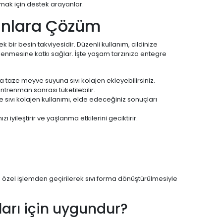
rmak için destek arayanlar.
runlara Çözüm
 bir besin takviyesidir. Düzenli kullanım, cildinize
çlenmesine katkı sağlar. İşte yaşam tarzınıza entegre
 taze meyve suyuna sıvı kolajen ekleyebilirsiniz.
ntrenman sonrası tüketilebilir.
e sıvı kolajen kullanımı, elde edeceğiniz sonuçları
iyileştirir ve yaşlanma etkilerini geciktirir.
in özel işlemden geçirilerek sıvı forma dönüştürülmesiyle
ları için uygundur?