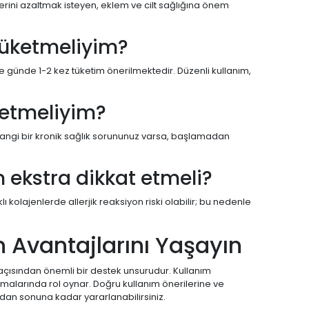
erini azaltmak isteyen, eklem ve cilt sağlığına önem
 tüketmeliyim?
le günde 1-2 kez tüketim önerilmektedir. Düzenli kullanım,
t etmeliyim?
Herhangi bir kronik sağlık sorununuz varsa, başlamadan
n ekstra dikkat etmeli?
ı kolajenlerde allerjik reaksiyon riski olabilir; bu nedenle
n Avantajlarını Yaşayın
 açısından önemli bir destek unsurudur. Kullanım
 kalmalarında rol oynar. Doğru kullanım önerilerine ve
ndan sonuna kadar yararlanabilirsiniz.