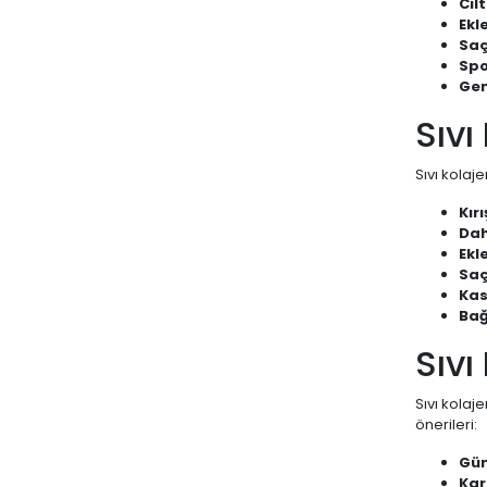
Cilt
Ekl
Saç
Spo
Gen
Sıvı
Sıvı kolaj
Kır
Dah
Ekl
Saç
Kas
Bağ
Sıvı
Sıvı kolaj
önerileri:
Gün
Kar