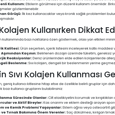
enli Kullanım:
Etkilerin görülmesi için düzenli kullanım önemlidir. Bi
eşmeler gözlemlenebilir.
an Görüşü:
İlk kez kullanacaklar veya kronik sağlık problemleri b
şmalıdır.
 Kolajen Kullanırken Dikkat E
en kullanımında bazı noktalara özen göstermek, olası yan etkileri mini
ik Kalitesi:
Ürün seçerken, içerik listesini inceleyerek katkı maddesi 
 Aşımından Kaçının:
Belirlenen dozajın üzerinde tüketim, gereksiz ya
erjik Reaksiyonlar:
Deniz ürünlerinden elde edilen kolajenlerde allerjik
geli Beslenme:
Sıvı kolajen, dengeli bir beslenmenin yerine geçmez. Sa
n Sıvı Kolajen Kullanması Ge
n, geniş kullanıcı kitlesine hitap etse de özellikle belirli gruplar için d
bazı kullanıcı gruplarını bulabilirsiniz:
lanma Sürecinde Olanlar:
Cilt elastikiyetini korumak ve kırışıklıkları
rcular ve Aktif Bireyler:
Kas onarımı ve eklem desteği arayan sporc
em ve Kemik Problemi Yaşayanlar:
Eklem ağrısı veya osteoartrit g
 ve Tırnak Bakımına Önem Verenler:
Saç dökülmesi, kırılgan tırnakla