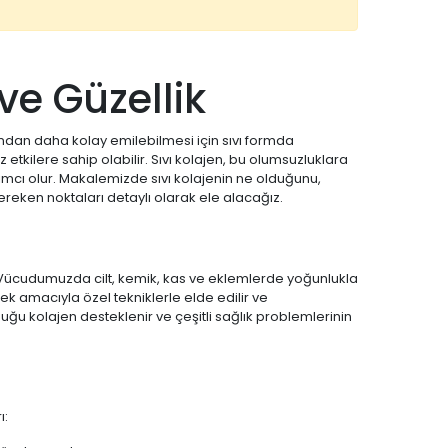
ve Güzellik
ından daha kolay emilebilmesi için sıvı formda
etkilere sahip olabilir. Sıvı kolajen, bu olumsuzluklara
mcı olur. Makalemizde sıvı kolajenin ne olduğunu,
gereken noktaları detaylı olarak ele alacağız.
. Vücudumuzda cilt, kemik, kas ve eklemlerde yoğunlukla
ek amacıyla özel tekniklerle elde edilir ve
duğu kolajen desteklenir ve çeşitli sağlık problemlerinin
ı: