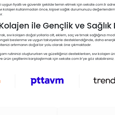
zi uygun fiyatlı ve güvenilir şekilde temin etmek için sekate.com.tr adres
 Sıvı kolajen kullanmadan önce, kişisel sağlık durumunuzu değerlendir
r.
 Kolajen ile Gençlik ve Sağlık
ak, sıvı kolajen doğal yollarla cilt, eklem, saç ve tırnak sağlığınızı mo
ngeli beslenme ve uygun takviyelerle desteklendiğinde, daha enerjik,
tenizi artırmanın doğal bir yolu olarak öne çıkmaktadır.
aşam rutininizi oluştururken ve güzelliğinizi desteklerken, sıvı kolajen ü
 ürün çeşitlerini karşılaştırmak için sekate.com.tr’ye göz atabilirsiniz.