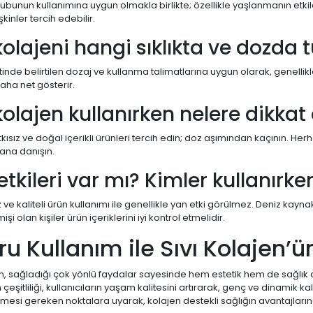
ubunun kullanımına uygun olmakla birlikte; özellikle yaşlanmanın etkil
kinler tercih edebilir.
 kolajeni hangi sıklıkta ve dozda
tinde belirtilen dozaj ve kullanma talimatlarına uygun olarak, genellik
daha net gösterir.
 kolajen kullanırken nelere dikka
katkısız ve doğal içerikli ürünleri tercih edin; doz aşımından kaçının. 
na danışın.
etkileri var mı? Kimler kullanırke
ve kaliteli ürün kullanımı ile genellikle yan etki görülmez. Deniz kaynakl
işi olan kişiler ürün içeriklerini iyi kontrol etmelidir.
u Kullanım ile Sıvı Kolajen’ü
en, sağladığı çok yönlü faydalar sayesinde hem estetik hem de sağlık
n çeşitliliği, kullanıcıların yaşam kalitesini artırarak, genç ve dinamik
lmesi gereken noktalara uyarak, kolajen destekli sağlığın avantajları