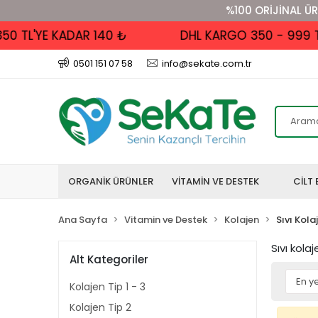
%100 ORİJİNAL ÜR
L'YE KADAR 140 ₺
DHL KARGO 350 - 999 TL AL
0501 151 07 58
info@sekate.com.tr
ORGANİK ÜRÜNLER
VİTAMİN VE DESTEK
CİLT 
Ana Sayfa
Vitamin ve Destek
Kolajen
Sıvı Kola
Sıvı kola
Alt Kategoriler
Kolajen Tip 1 - 3
Kolajen Tip 2