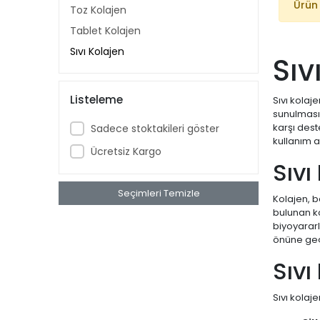
Ürün
Toz Kolajen
Tablet Kolajen
Sıvı Kolajen
Sıv
Listeleme
Sıvı kolaj
sunulmasıd
karşı dest
Sadece stoktakileri göster
kullanım a
Ücretsiz Kargo
Sıvı
Seçimleri Temizle
Kolajen, 
bulunan ko
biyoyararl
önüne geçi
Sıvı
Sıvı kolaje