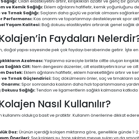
 Sağlığı:
Cildin elastikiyetini artırır, kırışıklıkları azaltır ve genç bir gö
em ve Kemik Sağlığı:
Eklem ağrılarını hafifletir, kemik yoğunluğunu des
 ve Tırnak Sağlığı:
Saçların daha güçlü ve parlak olmasını sağlarken, t
r Performansı:
Kas onarımı ve toparlanmayı destekleyerek spor aktivi
el Yaşam Kalitesi:
Bağ dokusu elastikiyetini artırarak genel sağlık 
 Kolajen’in Faydaları Nelerdir
en, doğal yapısı sayesinde pek çok faydayı beraberinde getirir. İşte en
ışıklıkların Azalması:
Yaşlanma süreciyle birlikte ciltte oluşan kırışıkl
a Sağlıklı Cilt:
Nem dengesini düzenler, cilt elastikiyetini korur ve cil
em Destek:
Eklem ağrılarını hafifletir, eklem hareketliliğini artırır ve k
 ve Tırnak Güçlendirici:
Saç dökülmesini önler, saç ve tırnakların sa
 Onarımı:
Spor sonrasında kasların daha hızlı toparlanmasına yardım
 Dokusu Sağlığı:
Tendon ve ligamentlerin sağlıklı kalmasına katkıda 
 Kolajen Nasıl Kullanılır?
en kullanımı oldukça basit ve pratiktir. Kullanım önerilerine dikkat ede
lük Doz:
Ürünün içerdiği kolajen miktarına göre, genellikle günde 1-2 k
ışım Önerileri:
Sıvı kolajeni su, taze sıkılmış meyve suları ya da smooth