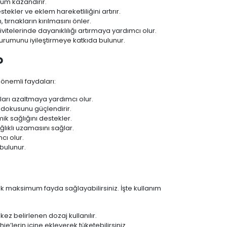
rünüm kazandırır.
tekler ve eklem hareketliliğini artırır.
ırnakların kırılmasını önler.
telerinde dayanıklılığı artırmaya yardımcı olur.
durumunu iyileştirmeye katkıda bulunur.
?
 önemli faydaları:
ıkları azaltmaya yardımcı olur.
t dokusunu güçlendirir.
emik sağlığını destekler.
ğlıklı uzamasını sağlar.
cı olur.
bulunur.
rek maksimum fayda sağlayabilirsiniz. İşte kullanım
ez belirlenen dozaj kullanılır.
ie’lerin içine ekleyerek tüketebilirsiniz.