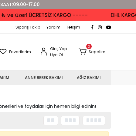
 SAAT:09.00-17.00
e üzeri ÜCRETSİZ KARGO -----
DHL KARGO'DA 
Sipariş Takip
Yardım
İletişim
0
Giriş Yap
Favorilerim
Sepetim
Üye Ol
AKIMI
ANNE BEBEK BAKIMI
AĞIZ BAKIMI
önerileri ve faydaları için hemen bilgi edinin!