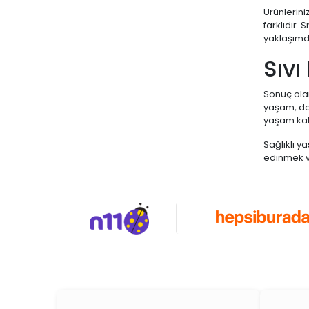
Ürünlerini
farklıdır.
yaklaşımdı
Sıvı
Sonuç olar
yaşam, de
yaşam kali
Sağlıklı y
edinmek ve