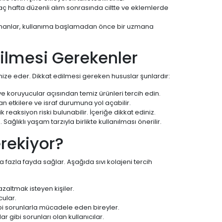
rkaç hafta düzenli alım sonrasında ciltte ve eklemlerde
ulunanlar, kullanıma başlamadan önce bir uzmana
dilmesi Gerekenler
mize eder. Dikkat edilmesi gereken hususlar şunlardır:
ve koruyucular açısından temiz ürünleri tercih edin.
n etkilere ve israf durumuna yol açabilir.
 reaksiyon riski bulunabilir. İçeriğe dikkat ediniz.
ğlıklı yaşam tarzıyla birlikte kullanılması önerilir.
rekiyor?
aha fazla fayda sağlar. Aşağıda sıvı kolajeni tercih
 azaltmak isteyen kişiler.
ular.
ibi sorunlarla mücadele eden bireyler.
r gibi sorunları olan kullanıcılar.