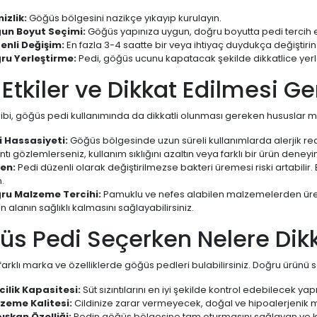
izlik:
Göğüs bölgesini nazikçe yıkayıp kurulayın.
un Boyut Seçimi:
Göğüs yapınıza uygun, doğru boyutta pedi tercih 
enli Değişim:
En fazla 3-4 saatte bir veya ihtiyaç duydukça değiştirin
ru Yerleştirme:
Pedi, göğüs ucunu kapatacak şekilde dikkatlice yerle
Etkiler ve Dikkat Edilmesi G
ibi, göğüs pedi kullanımında da dikkatli olunması gereken hususlar m
i Hassasiyeti:
Göğüs bölgesinde uzun süreli kullanımlarda alerjik reaks
ntı gözlemlerseniz, kullanım sıklığını azaltın veya farklı bir ürün deneyin
yen:
Pedi düzenli olarak değiştirilmezse bakteri üremesi riski artabilir.
.
ru Malzeme Tercihi:
Pamuklu ve nefes alabilen malzemelerden üretil
 alanın sağlıklı kalmasını sağlayabilirsiniz.
s Pedi Seçerken Nelere Dikk
arklı marka ve özelliklerde göğüs pedleri bulabilirsiniz. Doğru ürünü 
cilik Kapasitesi:
Süt sızıntılarını en iyi şekilde kontrol edebilecek yap
zeme Kalitesi:
Cildinize zarar vermeyecek, doğal ve hipoalerjenik m
ışkan Özelliği:
Pedin göğüs bölgesine tam oturmasını sağlayan ve 