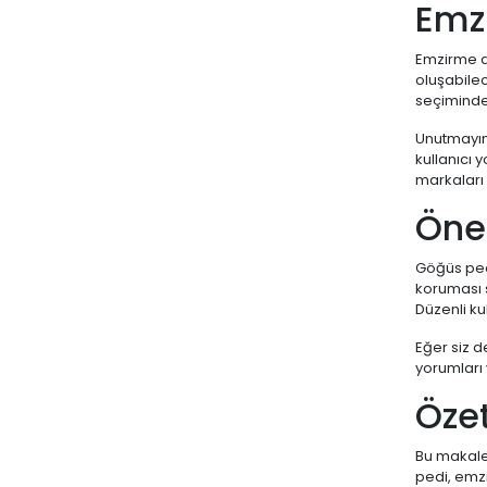
Emz
Emzirme d
oluşabilec
seçiminde 
Unutmayın,
kullanıcı 
markaları
Öner
Göğüs pedi
koruması s
Düzenli k
Eğer siz d
yorumları 
Öze
Bu makaled
pedi, emzi