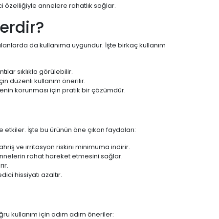
 özelliğiyle annelere rahatlık sağlar.
erdir?
anlarda da kullanıma uygundur. İşte birkaç kullanım
lar sıklıkla görülebilir.
çin düzenli kullanım önerilir.
nin korunması için pratik bir çözümdür.
tkiler. İşte bu ürünün öne çıkan faydaları:
riş ve irritasyon riskini minimuma indirir.
 annelerin rahat hareket etmesini sağlar.
ır.
ici hissiyatı azaltır.
ru kullanım için adım adım öneriler: