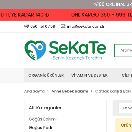
%100 ORİJİNAL ÜR
'YE KADAR 140 ₺
DHL KARGO 350 - 999 TL ALIŞ
0501 151 07 58
info@sekate.com.tr
ORGANİK ÜRÜNLER
VİTAMİN VE DESTEK
CİLT 
Ana Sayfa
Anne Bebek Bakımı
Çatlak Karşıtı Bak
Alt Kategoriler
Göğüs Bakımı
Ürün
Göğüs Pedi