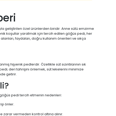
eri
a geliştirilen özel ürünlerden biridir. Anne sütü emzirme
ik koşullar yaratmak için tercih edilen göğüs pedi, her
lanları, faydaları, doğru kullanım önerileri ve sıkça
hijyenik pedlerdir. Özellikle süt sızıntılarının sık
edi; deri tahrişini önlemek, süt lekelerini minimize
de getirir.
li?
e göğüs pedi tercih etmenin nedenleri:
şi önler.
 zarar vermeden kontrol altına alınır.