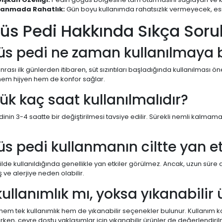
lanmada Rahatlık:
Gün boyu kullanımda rahatsızlık vermeyecek, esne
üs Pedi Hakkında Sıkça Sorul
s pedi ne zaman kullanılmaya 
sı ilk günlerden itibaren, süt sızıntıları başladığında kullanılması öneri
 hem hijyen hem de konfor sağlar.
ük kaç saat kullanılmalıdır?
nin 3-4 saatte bir değiştirilmesi tavsiye edilir. Sürekli nemli kalma
s pedi kullanmanın ciltte yan etk
lde kullanıldığında genellikle yan etkiler görülmez. Ancak, uzun süre 
iş ve alerjiye neden olabilir.
kullanımlık mı, yoksa yıkanabilir 
em tek kullanımlık hem de yıkanabilir seçenekler bulunur. Kullanım kol
lirken, çevre dostu yaklaşımlar için yıkanabilir ürünler de değerlendiril