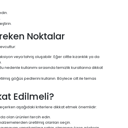
edin.
.
ştirin.
ereken Noktalar
evcuttur:
iyon veya tahriş oluşabilir. Eğer ciltte kızarıklık ya da
.
 Bu nedenle kullanımı sırasında temizlik kurallarına dikkat
miş göğüs pedlerini kullanın. Böylece cilt ile temas
at Edilmeli?
seçerken aşağıdaki kriterlere dikkat etmek önemlidir:
ıda olan ürünleri tercih edin.
alzemelerden üretilmiş olanları seçin.
kaymayan yapışkanlara sahip olmasına özen gösterin.