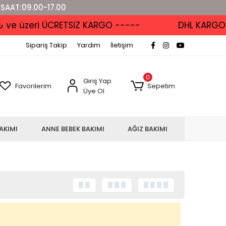
 SAAT:09.00-17.00
 üzeri ÜCRETSİZ KARGO -----
DHL KARGO'DA -
Sipariş Takip
Yardım
İletişim
0
Giriş Yap
Favorilerim
Sepetim
Üye Ol
AKIMI
ANNE BEBEK BAKIMI
AĞIZ BAKIMI