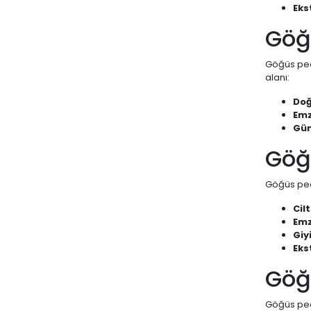
Eks
Göğü
Göğüs ped
alanı:
Doğ
Emz
Gün
Göğü
Göğüs pedi
Cilt
Emz
Giy
Eks
Göğü
Göğüs pedi