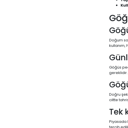
Kul
Göğ
Göğü
Doğum sonra
kullanım,
Günl
Göğüs pedi
gereklidir.
Göğü
Doğru şeki
ciltte tahr
Tek 
Piyasada h
tercih edi