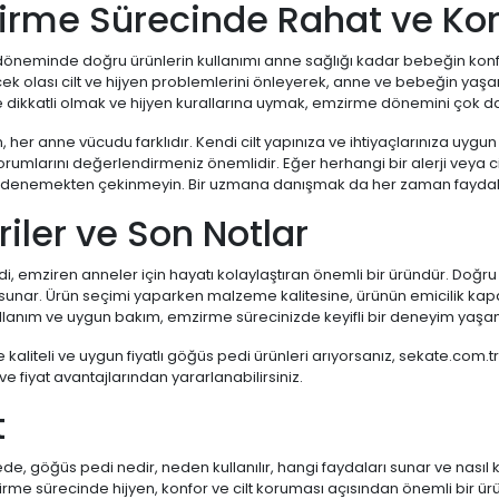
irme Sürecinde Rahat ve Konf
öneminde doğru ürünlerin kullanımı anne sağlığı kadar bebeğin konfo
ek olası cilt ve hijyen problemlerini önleyerek, anne ve bebeğin yaşam ka
dikkatli olmak ve hijyen kurallarına uymak, emzirme dönemini çok dah
 her anne vücudu farklıdır. Kendi cilt yapınıza ve ihtiyaçlarınıza uygun
yorumlarını değerlendirmeniz önemlidir. Eğer herhangi bir alerji veya cil
 denemekten çekinmeyin. Bir uzmana danışmak da her zaman faydalı 
iler ve Son Notlar
, emziren anneler için hayatı kolaylaştıran önemli bir üründür. Doğru kul
unar. Ürün seçimi yaparken malzeme kalitesine, ürünün emicilik kapas
ullanım ve uygun bakım, emzirme sürecinizde keyifli bir deneyim yaşa
e kaliteli ve uygun fiyatlı göğüs pedi ürünleri arıyorsanız, sekate.com.t
ve fiyat avantajlarından yararlanabilirsiniz.
t
e, göğüs pedi nedir, neden kullanılır, hangi faydaları sunar ve nasıl 
rme sürecinde hijyen, konfor ve cilt koruması açısından önemli bir ür