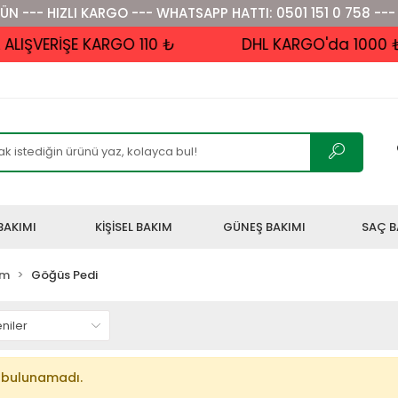
ÜN --- HIZLI KARGO --- WHATSAPP HATTI: 0501 151 0 758 ---
VERİŞE KARGO 110 ₺
DHL KARGO'da 1000 ₺ ve
BAKIMI
KİŞİSEL BAKIM
GÜNEŞ BAKIMI
SAÇ B
ım
Göğüs Pedi
 bulunamadı.