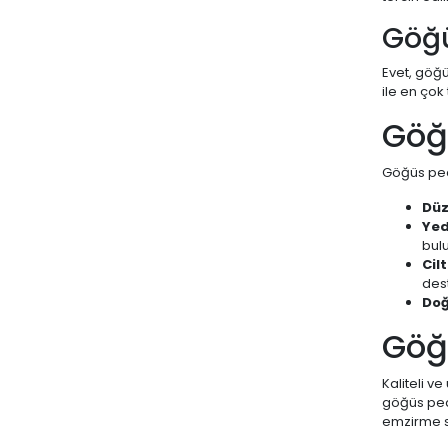
Göğü
Evet, göğü
ile en çok
Göğü
Göğüs ped
Düz
Yed
bul
Cil
dest
Doğ
Göğü
Kaliteli v
göğüs pedi
emzirme s