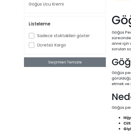
Göğüs Ucu Kremi
Göğ
Listeleme
Göğüs Pedi
Sadece stoktakileri göster
sürecinde 
anne için 
Ücretsiz Kargo
sorulan so
Göğ
Seçimleri Temizle
Göğüs pedi
görüldüğü 
etmek ve g
Ned
Göğüs pedi
Hij
Cil
Giy