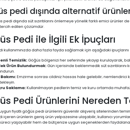
s pedi dışında alternatif ürünle
s pedi dışında süt sızıntılarını önlemeye yönelik farklı emici ürünler 
 tercih edilen çözümdür.
s Pedi ile İlgili Ek İpuçları
i kullanımınızda daha fazla fayda sağlamak için aşağıdaki ipuçların
enli Temizlik:
Göğüs bölgenizi her seferinde yıkayıp kurulayarak, bak
ek Ürün Bulundurmak:
Gün içerisinde beklenmedik süt sızıntılarını
undurun.
t Bakımı:
Emzirme sonrası cildiniz hassas hale gelebilir; nemlendirici kre
ekleyin.
ru Saklama:
Kullanılmayan pedlerin temiz ve kuru ortamda muhafaza
s Pedi Ürünlerini Nereden T
e uygun fiyatlı göğüs pedi ürünlerini güvenilir alışveriş sitelerinden 
 içeren ürünlerin geniş ürün yelpazesine ulaşabilir, kullanıcı yorumlar
üreci yaşayabilir hem de bütçenize uygun seçeneklerden faydalanabil