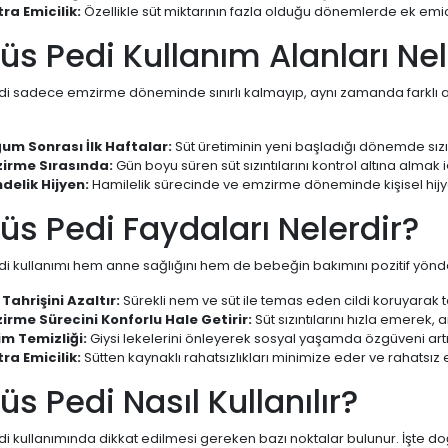
tra Emicilik:
Özellikle süt miktarının fazla olduğu dönemlerde ek emici
s Pedi Kullanım Alanları Nel
i sadece emzirme döneminde sınırlı kalmayıp, aynı zamanda farklı al
um Sonrası İlk Haftalar:
Süt üretiminin yeni başladığı dönemde sızıntı
irme Sırasında:
Gün boyu süren süt sızıntılarını kontrol altına almak i
delik Hijyen:
Hamilelik sürecinde ve emzirme döneminde kişisel hijye
s Pedi Faydaları Nelerdir?
 kullanımı hem anne sağlığını hem de bebeğin bakımını pozitif yönde e
 Tahrişini Azaltır:
Sürekli nem ve süt ile temas eden cildi koruyarak tah
irme Sürecini Konforlu Hale Getirir:
Süt sızıntılarını hızla emerek,
im Temizliği:
Giysi lekelerini önleyerek sosyal yaşamda özgüveni artır
tra Emicilik:
Sütten kaynaklı rahatsızlıkları minimize eder ve rahatsız ed
s Pedi Nasıl Kullanılır?
 kullanımında dikkat edilmesi gereken bazı noktalar bulunur. İşte doğ