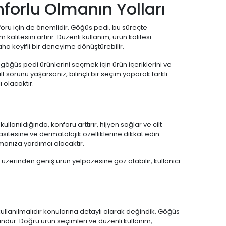
orlu Olmanın Yolları
ru için de önemlidir. Göğüs pedi, bu süreçte
litesini artırır. Düzenli kullanım, ürün kalitesi
a keyifli bir deneyime dönüştürebilir.
 göğüs pedi ürünlerini seçmek için ürün içeriklerini ve
t sorunu yaşarsanız, bilinçli bir seçim yaparak farklı
olacaktır.
lanıldığında, konforu arttırır, hijyen sağlar ve cilt
itesine ve dermatolojik özelliklerine dikkat edin.
manıza yardımcı olacaktır.
r üzerinden geniş ürün yelpazesine göz atabilir, kullanıcı
kullanılmalıdır konularına detaylı olarak değindik. Göğüs
ündür. Doğru ürün seçimleri ve düzenli kullanım,