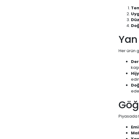
Tem
Uyg
Düz
Doğ
Yan 
Her ürün g
Der
kaşı
Hij
edin
Doğ
eden
Göğü
Piyasada f
Emi
Mal
Yap