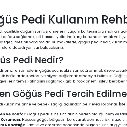
üs Pedi Kullanım Rehb
, özellikle doğum sonrası annelerin yaşam kalitesini artırmak amacıyl
konforu sağlamak, cilt hassasiyetlerine karşı koruma sunmak ve hijyen
vazgeçilmez bir yardımcıdır. Bu makalede, göğüs pedi nedir, kullanım a
rulara detaylı yanıtlar bulacaksınız.
üs Pedi Nedir?
, emziren annelerin göğüs ucundaki sızan sütü emmek üzere tasarlanmış 
ilk haftalarda konforu ve hijyeni sağlamak amacıyla kullanılır. Göğüs p
iysilerin temiz kalmasını sağlamak gibi birçok önemli işlevi beraberin
en Göğüs Pedi Tercih Edilme
 kullanımı, anne ve bebek sağlığı açısından belirleyici rol oynar. İşt
yen ve Konfor:
Göğüs pedi, süt sızıntılarının neden olduğu nem ve tahri
t Koruması:
Hassas göğüs bölgesini koruyarak dermatit riskini azaltır.
im Rahatlığı:
Hamile ve emzirme döneminde oluşan sızıntılar giysilere