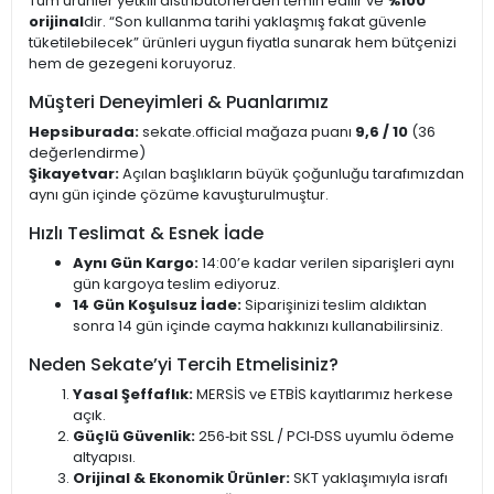
Tüm ürünler yetkili distribütörlerden temin edilir ve
%100
orijinal
dir. “Son kullanma tarihi yaklaşmış fakat güvenle
tüketilebilecek” ürünleri uygun fiyatla sunarak hem bütçenizi
hem de gezegeni koruyoruz.
Müşteri Deneyimleri & Puanlarımız
Hepsiburada:
sekate.official mağaza puanı
9,6 / 10
(36
değerlendirme)
Şikayetvar:
Açılan başlıkların büyük çoğunluğu tarafımızdan
aynı gün içinde çözüme kavuşturulmuştur.
Hızlı Teslimat & Esnek İade
Aynı Gün Kargo:
14:00’e kadar verilen siparişleri aynı
gün kargoya teslim ediyoruz.
14 Gün Koşulsuz İade:
Siparişinizi teslim aldıktan
sonra 14 gün içinde cayma hakkınızı kullanabilirsiniz.
Neden Sekate’yi Tercih Etmelisiniz?
Yasal Şeffaflık:
MERSİS ve ETBİS kayıtlarımız herkese
açık.
Güçlü Güvenlik:
256‑bit SSL / PCI‑DSS uyumlu ödeme
altyapısı.
Orijinal & Ekonomik Ürünler:
SKT yaklaşımıyla israfı