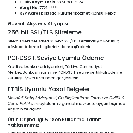
ETBİS Kayıt Tarihi:
8 Şubat 2024
Vergi No:
7721******
KEP Adresi:
sktsaglikurunlerikozmetik@hs01.kep.tr
Güvenli Alışveriş Altyapısı
256‑bit SSL/TLS Şifreleme
Sitemizdeki her sayfa 256‑bit SSL/TLS sertifikasıyla korunur;
böylece ödeme bilgileriniz daima şifrelenir.
PCI‑DSS 1. Seviye Uyumlu Ödeme
Kredi ve banka kartı işlemleri, Türkiye Cumhuriyet
Merkez Bankası lisanslı ve PCI‑DSS 1. seviye sertifikalı ödeme
kuruluşu
İyzico
üzerinden gerçekleşir.
ETBİS Uyumlu Yasal Belgeler
Mesafeli Satış Sözleşmesi
,
Ön Bilgilendirme Formu
ve
Gizlilik &
Çerez Politikası
sayfalarımız güncel mevzuata uygun biçimde
erişiminize açıktır.
Ürün Orijinalliği & “Son Kullanma Tarihi”
Yaklaşımımız