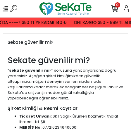
0
DA ----> 350 TL'YE KADAR 140 ₺
DHL KARGO 350 - 999 TL ALIŞ
Sekate güvenilir mi?
Sekate güvenilir mi?
“
sekate güvenilir mi
?” sorusuna yanıt arıyorsanız doğru
yerdesiniz. Aşağıda şirket kimliğimizden güvenlik
altyapımıza, müşteri deneyim verilerimizden iade
koşullarımıza kadar merak edeceğiniz her başlığı bulabilir ve
Sekate’de alışverişin neden gönül rahatlığıyla
yapılabileceğini öğrenebilirsiniz.
Şirket Kimliği & Resmi Kayıtlar
Ticaret Unvanı:
SKT Sağlık Ürünleri Kozmetik İthalat
İhracat Ltd. Şti.
MERSİS No:
0772162346400001