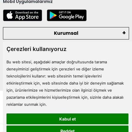
Mobil Uygulamalarımız
Kurumsal
Çerezleri kullanıyoruz
Kategoriler
Bu web sitesi, aşağıdaki amaçlar doğrultusunda tarama
Bize Ulaşın
deneyiminizi geliştirmek için çerezleri ve diğer izleme
teknolojilerini kullanır:
web sitesinin temel işlevlerini
etkinleştirmek için
,
web sitesinde daha iyi bir deneyim sağlamak
için
,
ürünlerimize ve hizmetlerimize olan ilginizi ölçmek ve
Tüm bilgileriniz 256bit SSL Sertifikası ile korunmaktadır.
pazarlama etkileşimlerini kişiselleştirmek için
,
sizinle daha alakalı
© 2024
Tüm Hakları Saklıdır
reklamlar sunmak için
.
Kabul et
superKET E-ticaret ve Pazaryeri Entegrasyon Çözümleri
Reddet