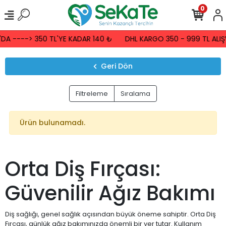
0
A ----> 350 TL'YE KADAR 140 ₺
DHL KARGO 350 - 999 TL ALIŞV
Geri Dön
Filtreleme
Sıralama
Ürün bulunamadı.
Orta Diş Fırçası:
Güvenilir Ağız Bakımı
Diş sağlığı, genel sağlık açısından büyük öneme sahiptir. Orta Diş
Fırçası, günlük ağız bakımınızda önemli bir yer tutar. Kullanım