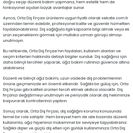
doğru seçip düzenli bakım yapmanız, hem estetik hem de
fonksiyonel açıdan büyük avantajlar sunar.
Ayrıca, Orta Diş Fırçası ürünlerini uygun fiyatlı olarak sekate.com.tr
üzerinden temin edebilir, profesyonel kalite ve güvenilir hizmetten
faydalanabilirsiniz. Diş sağlığıyla ilgili kapsamlı bilgi almak veya ek
ürün seçeneklerini görmek için mutlaka uzman görüşü almayı
unutmayın.
Bu rehberde, Orta Diş Fırçası’nın faydaları, kullanım alanları ve
seçim kriterleri hakkında detaylı bilgiler sunduk. Diş sağlığınız için
daha bilinçli tercihler yaparak, ağız bakım rutininizi güvence altına
alabilirsiniz.
Düzenli ve bilinçli ağız bakımı, uzun vadede diş problemlerinin
önüne geçmenizde en önemli etkendir. Sağlıklı bir gülüş için, Orta
Diş Fırçası gibi kaliteli ürünleri tercih etmek akıllıca olacaktır. Diş
fırçanızı değiştirmeyi unutmayın ve periyodik olarak diş hekiminize
başvurarak kontrollerinizi yaptırın.
Sonuç olarak, Orta Diş Fırçası, diş sağlığını koruma konusunda
temel bir role sahiptir. Hem bireysel hem de aile bazında düzenli
kullanımla, ağız hijyeninizi mükemmel bir seviyeye taşıyabilirsiniz.
Sağlıklı dişler ve güçlü diş etleri için günlük kullanımınıza Orta Diş