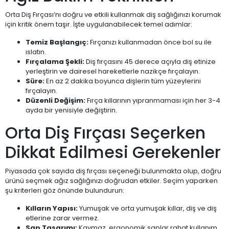
Orta Diş Fırçası’nı doğru ve etkili kullanmak diş sağlığınızı korumak
için kritik önem taşır. İşte uygulanabilecek temel adımlar:
Temiz Başlangıç:
Fırçanızı kullanmadan önce bol su ile
ıslatın.
Fırçalama Şekli:
Diş fırçasını 45 derece açıyla diş etinize
yerleştirin ve dairesel hareketlerle nazikçe fırçalayın.
Süre:
En az 2 dakika boyunca dişlerin tüm yüzeylerini
fırçalayın.
Düzenli Değişim:
Fırça kıllarının yıpranmaması için her 3-4
ayda bir yenisiyle değiştirin.
Orta Diş Fırçası Seçerken
Dikkat Edilmesi Gerekenler
Piyasada çok sayıda diş fırçası seçeneği bulunmakta olup, doğru
ürünü seçmek ağız sağlığınızı doğrudan etkiler. Seçim yaparken
şu kriterleri göz önünde bulundurun:
Kılların Yapısı:
Yumuşak ve orta yumuşak kıllar, diş ve diş
etlerine zarar vermez.
Sap Tasarımı:
Kaymaz, ergonomik saplar rahat kullanım