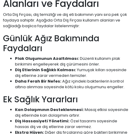
Alanları ve Faydaları
Orta Diş Fırçası, diş temizliği ve diş eti bakımının yanı sıra pek çok
faydaya sahiptir. Aşağıda Orta Diş Fırçası kullanım alanları ve
sağladığı başlıca faydalar listelenmiştir:
Günlük Ağız Bakımında
Faydaları
Plak Oluşumunun Azaltılması:
Düzenli kullanım plak
birikimini engelleyerek diş çürümesini önler.
Diş Etlerinin Sağlıklı Kalması:
Yumuşak kılları sayesinde
diş etlerine zarar vermeden temizler.
Daha Ferah Bir Nefes:
Ağız içindeki bakterilerin kontrol
altına alınması sayesinde kötü koku oluşumunu engeller.
Ek Sağlık Yararları
Kan Dolaşımının Desteklenmesi:
Masaj etkisi sayesinde
diş etlerinde kan dolaşımını artırır.
Diş Hassasiyeti Yönetimi:
Özel tasarımı sayesinde
hassas diş ve diş etlerine zarar vermez.
Ekstra Hijyen:
Diğer diş fırçalarına göre bakteri birikimine