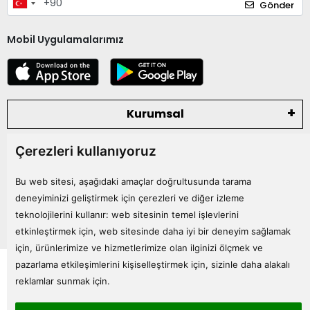
Gönder
Mobil Uygulamalarımız
Kurumsal
Çerezleri kullanıyoruz
Kategoriler
Bu web sitesi, aşağıdaki amaçlar doğrultusunda tarama
Bize Ulaşın
deneyiminizi geliştirmek için çerezleri ve diğer izleme
teknolojilerini kullanır:
web sitesinin temel işlevlerini
etkinleştirmek için
,
web sitesinde daha iyi bir deneyim sağlamak
için
,
ürünlerimize ve hizmetlerimize olan ilginizi ölçmek ve
Tüm bilgileriniz 256bit SSL Sertifikası ile korunmaktadır.
pazarlama etkileşimlerini kişiselleştirmek için
,
sizinle daha alakalı
© 2024
Tüm Hakları Saklıdır
reklamlar sunmak için
.