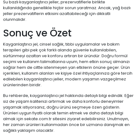
Su bazlı kayganlaştırıcı jeller, prezervatiflerle birlikte
kullanıldığında genellikle hiçbir sorun yaratmaz. Ancak, yağ bazlı
jeller prezervatiflerin etkisini azaltabileceği için dikkatli
olunmalıdır.
Sonuç ve Özet
Kayganlaştırıcı jel, cinsel sağlık, tıbbi uygulamalar ve bakım
terapileri gibi pek çok farklı alanda güvenle kullanılabilen,
sürtünmeyi azaltan ve konforu artıran bir üründür. Doğru formül
seçimi ve kullanım talimatlarına uyum, hem etkin sonuç almanızı
sağlar hem de ciltte istenmeyen yan etkilerin önüne geçer. Ürün
içerikleri, kullanım alanları ve kişiye özel ihtiyaçlarınıza göre tercih
edilebilen kayganlaştırıcı jeller, modern yaşamın vazgeçilmez
ürünlerinden biridir.
Bu rehberde, kayganlaştırıcı jel hakkında detaylı bilgi edindik. Eğer
siz de yaşam kalitenizi artırmak ve daha konforlu deneyimler
yaşamak istiyorsanız, doğru ürünü seçmeye özen gösterin.
Ürünleri uygun fiyatlı olarak temin etmek ve daha detaylı bilgi
almak için sekate.com.tr sitesini ziyaret edebilirsiniz. Unutmayın,
her zaman ürünleri kullanmadan önce bir uzmana danışmak en
sağlıklı yaklaşım olacaktır.