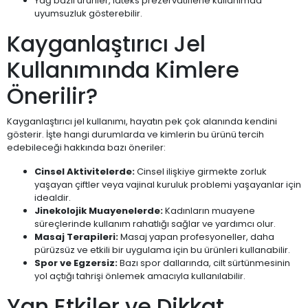
Yağ bazlı ürünler, lateks prezervatiflerle kullanımda
uyumsuzluk gösterebilir.
Kayganlaştırıcı Jel
Kullanımında Kimlere
Önerilir?
Kayganlaştırıcı jel kullanımı, hayatın pek çok alanında kendini
gösterir. İşte hangi durumlarda ve kimlerin bu ürünü tercih
edebileceği hakkında bazı öneriler:
Cinsel Aktivitelerde:
Cinsel ilişkiye girmekte zorluk
yaşayan çiftler veya vajinal kuruluk problemi yaşayanlar için
idealdir.
Jinekolojik Muayenelerde:
Kadınların muayene
süreçlerinde kullanım rahatlığı sağlar ve yardımcı olur.
Masaj Terapileri:
Masaj yapan profesyoneller, daha
pürüzsüz ve etkili bir uygulama için bu ürünleri kullanabilir.
Spor ve Egzersiz:
Bazı spor dallarında, cilt sürtünmesinin
yol açtığı tahrişi önlemek amacıyla kullanılabilir.
Yan Etkiler ve Dikkat