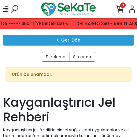
0
A ----> 350 TL'YE KADAR 140 ₺
DHL KARGO 350 - 999 TL ALIŞV
Geri Dön
Filtreleme
Sıralama
Ürün bulunamadı.
Kayganlaştırıcı Jel
Rehberi
Kayganlaştırıcı jel, özellikle cinsel sağlık, tıbbi uygulamalar ve cilt
bakımında konforu artırmak amacıyla kullanılan, sürtünmeyi