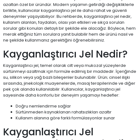
azaltan özel bir üründür. Modern yaşamın getirdiği değişikliklerle
birlikte, kullanıcılar kayganlaştırıcı jel ile daha rahat ve güvenli
deneyimler yaşayabiliyor. Bu rehberde, kayganlaştırıcı jel nedir,
kullanım alanları, faydaları, olası yan etkileri ve sıkça sorulan
sorular gibi konuları detaylı bir şekilde ele alacağız. Böylece, hem
merak ettiğiniz tüm sorulara yanıt bulabilir hem de ürünü nasıl ve
ne şekilde kullanmanız gerektiğini öğrenebilirsiniz.
Kayganlaştırıcı Jel Nedir?
Kayganlaştırıcı jel, temel olarak cilt veya mukozal yüzeylerde
sürtünmeyi azaltmak için formüle edilmiş bir maddedir. İçeriğinde
su, silikon veya yağ bazlı bileşenler bulunabilir. Ürün; cinsel ilişki
sırasında, jinekolojik muayenelerde, masaj terapilerinde ve diğer
pek çok alanda kullanılabilir. Kullanıcılar, kayganlaştırıcı jel
sayesinde daha konforlu bir deneyim yaşamayı hedefler:
Doğru nemlendirme sağlar
Sürtünmeden kaynaklanan rahatsızlıkları azaltır
Kullanım alanına göre farklı formülasyonlar sunar
Kayganlaştırıcı Jel