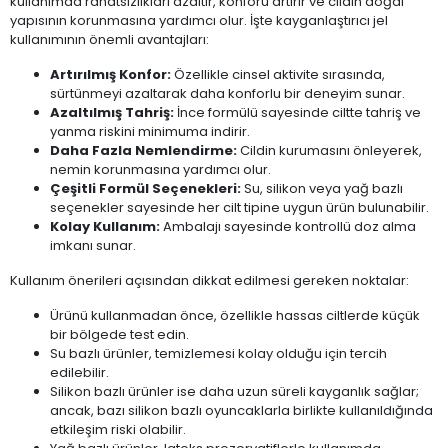
kullanımda rahatsızlıkları azaltır, konforu artırır ve cildin doğal
yapısının korunmasına yardımcı olur. İşte kayganlaştırıcı jel
kullanımının önemli avantajları:
Artırılmış Konfor:
Özellikle cinsel aktivite sırasında,
sürtünmeyi azaltarak daha konforlu bir deneyim sunar.
Azaltılmış Tahriş:
İnce formülü sayesinde ciltte tahriş ve
yanma riskini minimuma indirir.
Daha Fazla Nemlendirme:
Cildin kurumasını önleyerek,
nemin korunmasına yardımcı olur.
Çeşitli Formül Seçenekleri:
Su, silikon veya yağ bazlı
seçenekler sayesinde her cilt tipine uygun ürün bulunabilir.
Kolay Kullanım:
Ambalajı sayesinde kontrollü doz alma
imkanı sunar.
Kullanım önerileri açısından dikkat edilmesi gereken noktalar:
Ürünü kullanmadan önce, özellikle hassas ciltlerde küçük
bir bölgede test edin.
Su bazlı ürünler, temizlemesi kolay olduğu için tercih
edilebilir.
Silikon bazlı ürünler ise daha uzun süreli kayganlık sağlar;
ancak, bazı silikon bazlı oyuncaklarla birlikte kullanıldığında
etkileşim riski olabilir.