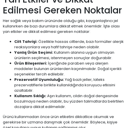
Edilmesi Gereken Noktalar
Her sağlık veya bakım ürününde olduğu gibi, kayganlaştırıcı jel
kullanırken de bazı durumlara dikkat etmek önemlidir. İşte olası
yan etkiler ve dikkat edilmesi gereken noktalar:
Cilt Tahrişi:
Özellikle hassas ciltlerde, bazı formüller alerjik
reaksiyonlara veya hafif tahrişe neden olabilir.
Yanlış Ürün Seçimi:
Kullanım alanına uygun olmayan
ürünlerin seçilmesi, istenmeyen sonuçlar doğurabilir.
Ürün Bileşenleri:
İçeriğinde paraben veya alerjen
maddeler bulunan ürünlerden kaçınılmalıdır. Doğal içerikli
seçenekler tercih edilebilir.
Prezervatif Uyumluluğu:
Yağ bazlı jeller, lateks
prezervatiflerle birlikte kullanıldığında koruyucu etkisini
azaltabilir.
Kullanım Sıklığı:
Aşırı kullanım, cildin doğal dengesinde
bozulmaya neden olabilir, bu yüzden talimatlarda belirtilen
dozajlara dikkat edilmelidir.
Ürünü kullanmadan önce ürün etiketini dikkatlice okumak ve
gerekirse bir uzmana danışmak çok önemlidir. Böylece, kişiye
özel koşullara uygun kullanım sağlanmış olur.