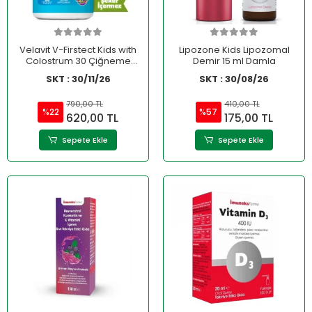
Velavit V-Firstect Kids with
Lipozone Kids Lipozomal
Colostrum 30 Çiğneme
Demir 15 ml Damla
Tableti
SKT : 30/11/26
SKT : 30/08/26
790,00 TL
410,00 TL
%22
%57
620,00 TL
175,00 TL
Sepete Ekle
Sepete Ekle