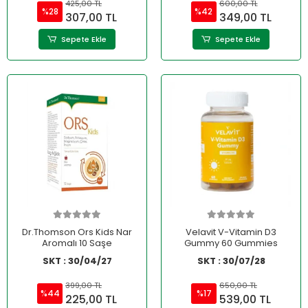
425,00 TL
600,00 TL
%28
%42
307,00 TL
349,00 TL
Sepete Ekle
Sepete Ekle
Dr.Thomson Ors Kids Nar
Velavit V-Vitamin D3
Aromalı 10 Saşe
Gummy 60 Gummies
SKT : 30/04/27
SKT : 30/07/28
399,00 TL
650,00 TL
%44
%17
225,00 TL
539,00 TL