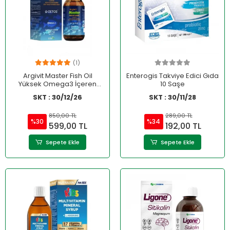
(1)
Argivit Master Fish Oil
Enterogis Takviye Edici Gıda
Yüksek Omega3 İçeren
10 Saşe
Balık Yağı 150 ml
SKT : 30/12/26
SKT : 30/11/28
850,00 TL
289,00 TL
%30
%34
599,00 TL
192,00 TL
Sepete Ekle
Sepete Ekle