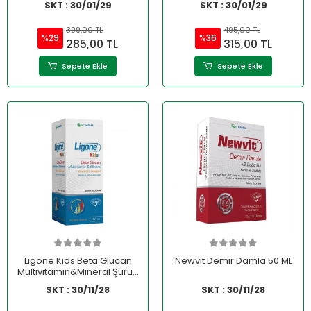
SKT : 30/01/29
SKT : 30/01/29
399,00 TL
495,00 TL
%29
%36
285,00 TL
315,00 TL
Sepete Ekle
Sepete Ekle
Ligone Kids Beta Glucan
Newvit Demir Damla 50 ML
Multivitamin&Mineral Şurup
150 ml
SKT : 30/11/28
SKT : 30/11/28