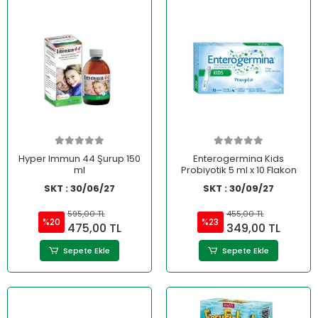
Hyper Immun 44 Şurup 150
Enterogermina Kids
ml
Probiyotik 5 ml x 10 Flakon
SKT : 30/06/27
SKT : 30/09/27
595,00 TL
455,00 TL
%20
%23
475,00 TL
349,00 TL
Sepete Ekle
Sepete Ekle