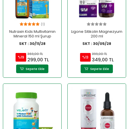
(1)
Nutraxin Kids Multivitamin
Ligone Sitikolin Magnezyum
Mineral 150 ml Şurup
200 ml
SKT : 30/11/28
SKT : 30/05/28
369,00 TL
399,00 TL
%19
%13
299,00 TL
349,00 TL
Sepete Ekle
Sepete Ekle