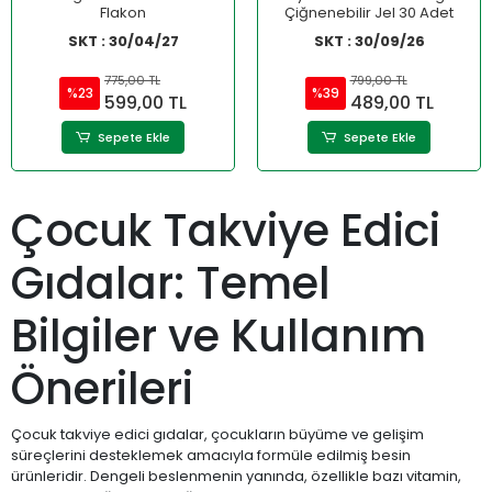
Flakon
Çiğnenebilir Jel 30 Adet
SKT : 30/04/27
SKT : 30/09/26
775,00 TL
799,00 TL
%23
%39
599,00 TL
489,00 TL
Sepete Ekle
Sepete Ekle
Çocuk Takviye Edici
Gıdalar: Temel
Bilgiler ve Kullanım
Önerileri
Çocuk takviye edici gıdalar, çocukların büyüme ve gelişim
süreçlerini desteklemek amacıyla formüle edilmiş besin
ürünleridir. Dengeli beslenmenin yanında, özellikle bazı vitamin,