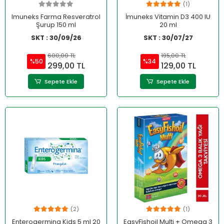
(1)
Imuneks Farma Resveratrol
İmuneks Vitamin D3 400 IU
Şurup 150 ml
20 ml
SKT : 30/09/26
SKT : 30/07/27
600,00 TL
195,00 TL
%50
%34
299,00 TL
129,00 TL
Sepete Ekle
Sepete Ekle
(2)
(1)
Enterogermina Kids 5 ml 20
EasyFishoil Multi + Omega 3