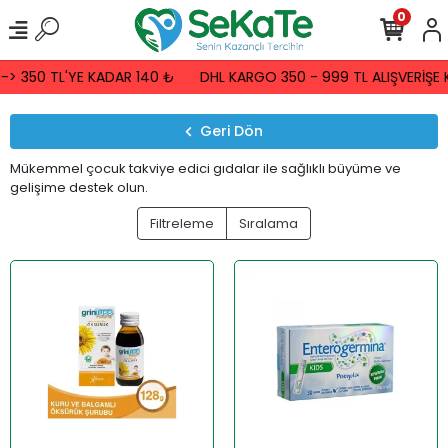
0
 350 TL'YE KADAR 140 ₺
DHL KARGO 350 - 999 TL ALIŞVERİŞE KA
Geri Dön
Mükemmel çocuk takviye edici gıdalar ile sağlıklı büyüme ve
gelişime destek olun.
Filtreleme
Sıralama