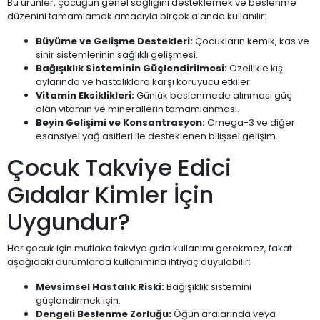
Bu ürünler, çocuğun genel sağlığını desteklemek ve beslenme
düzenini tamamlamak amacıyla birçok alanda kullanılır:
Büyüme ve Gelişme Destekleri:
Çocukların kemik, kas ve
sinir sistemlerinin sağlıklı gelişmesi.
Bağışıklık Sisteminin Güçlendirilmesi:
Özellikle kış
aylarında ve hastalıklara karşı koruyucu etkiler.
Vitamin Eksiklikleri:
Günlük beslenmede alınması güç
olan vitamin ve minerallerin tamamlanması.
Beyin Gelişimi ve Konsantrasyon:
Omega-3 ve diğer
esansiyel yağ asitleri ile desteklenen bilişsel gelişim.
Çocuk Takviye Edici
Gıdalar Kimler İçin
Uygundur?
Her çocuk için mutlaka takviye gıda kullanımı gerekmez, fakat
aşağıdaki durumlarda kullanımına ihtiyaç duyulabilir:
Mevsimsel Hastalık Riski:
Bağışıklık sistemini
güçlendirmek için.
Dengeli Beslenme Zorluğu:
Öğün aralarında veya