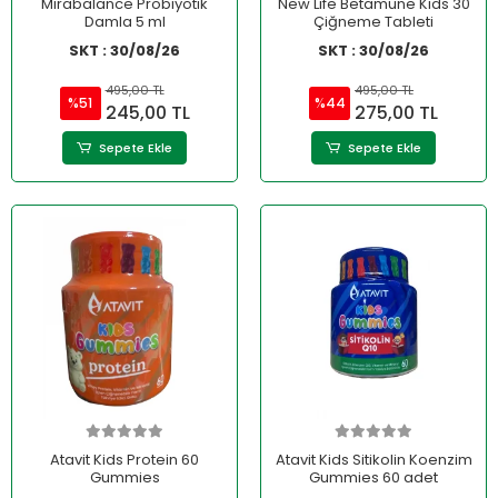
Mirabalance Probiyotik
New Life Betamune Kids 30
Damla 5 ml
Çiğneme Tableti
SKT : 30/08/26
SKT : 30/08/26
495,00 TL
495,00 TL
%51
%44
245,00 TL
275,00 TL
Sepete Ekle
Sepete Ekle
Atavit Kids Protein 60
Atavit Kids Sitikolin Koenzim
Gummies
Gummies 60 adet