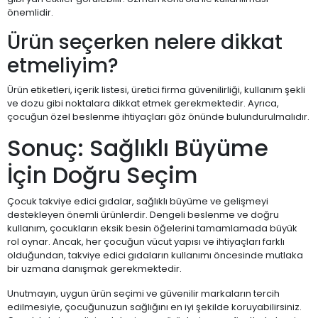
önemlidir.
Ürün seçerken nelere dikkat
etmeliyim?
Ürün etiketleri, içerik listesi, üretici firma güvenilirliği, kullanım şekli
ve dozu gibi noktalara dikkat etmek gerekmektedir. Ayrıca,
çocuğun özel beslenme ihtiyaçları göz önünde bulundurulmalıdır.
Sonuç: Sağlıklı Büyüme
İçin Doğru Seçim
Çocuk takviye edici gıdalar, sağlıklı büyüme ve gelişmeyi
destekleyen önemli ürünlerdir. Dengeli beslenme ve doğru
kullanım, çocukların eksik besin öğelerini tamamlamada büyük
rol oynar. Ancak, her çocuğun vücut yapısı ve ihtiyaçları farklı
olduğundan, takviye edici gıdaların kullanımı öncesinde mutlaka
bir uzmana danışmak gerekmektedir.
Unutmayın, uygun ürün seçimi ve güvenilir markaların tercih
edilmesiyle, çocuğunuzun sağlığını en iyi şekilde koruyabilirsiniz.