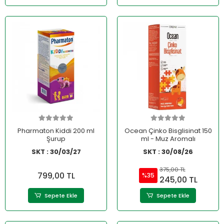
Pharmaton Kiddi 200 ml
Ocean Çinko Bisglisinat 150
Şurup
ml - Muz Aromalı
SKT : 30/03/27
SKT : 30/08/26
375,00 TL
799,00 TL
%35
245,00 TL
Sepete Ekle
Sepete Ekle