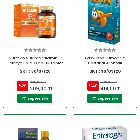
Nutraxin 500 mg Vitamin C
EasyFishoil Limon ve
Takviye Edici Gıda 30 Tablet
Portakal Aromalı
Çiğnenebilir Jel 30 Adet
SKT : 30/07/28
SKT : 30/09/26
295,00 TL
699,00 TL
%29
%40
209,00 TL
419,00 TL
Sepete Ekle
Sepete Ekle