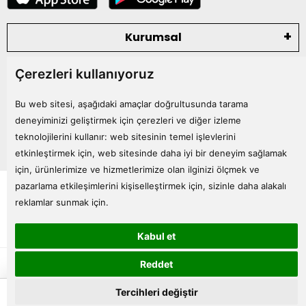
Kurumsal
Çerezleri kullanıyoruz
Kategoriler
Bu web sitesi, aşağıdaki amaçlar doğrultusunda tarama
Bize Ulaşın
deneyiminizi geliştirmek için çerezleri ve diğer izleme
teknolojilerini kullanır:
web sitesinin temel işlevlerini
etkinleştirmek için
,
web sitesinde daha iyi bir deneyim sağlamak
için
,
ürünlerimize ve hizmetlerimize olan ilginizi ölçmek ve
Tüm bilgileriniz 256bit SSL Sertifikası ile korunmaktadır.
pazarlama etkileşimlerini kişiselleştirmek için
,
sizinle daha alakalı
© 2024
Tüm Hakları Saklıdır
reklamlar sunmak için
.
Kabul et
superKET E-ticaret ve Pazaryeri Entegrasyon Çözümleri
Reddet
0
Tercihleri değiştir