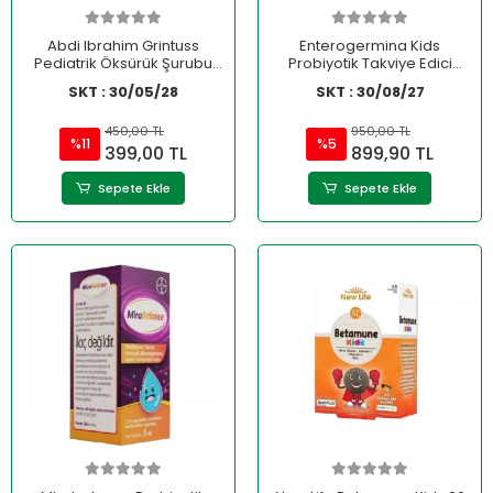
Abdi Ibrahim Grintuss
Enterogermina Kids
Pediatrik Öksürük Şurubu
Probiyotik Takviye Edici
128 Gr
Gıda 30 Flakon
SKT : 30/05/28
SKT : 30/08/27
450,00 TL
950,00 TL
%11
%5
399,00 TL
899,90 TL
Sepete Ekle
Sepete Ekle