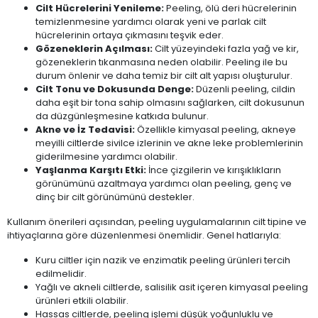
Cilt Hücrelerini Yenileme:
Peeling, ölü deri hücrelerinin
temizlenmesine yardımcı olarak yeni ve parlak cilt
hücrelerinin ortaya çıkmasını teşvik eder.
Gözeneklerin Açılması:
Cilt yüzeyindeki fazla yağ ve kir,
gözeneklerin tıkanmasına neden olabilir. Peeling ile bu
durum önlenir ve daha temiz bir cilt alt yapısı oluşturulur.
Cilt Tonu ve Dokusunda Denge:
Düzenli peeling, cildin
daha eşit bir tona sahip olmasını sağlarken, cilt dokusunun
da düzgünleşmesine katkıda bulunur.
Akne ve İz Tedavisi:
Özellikle kimyasal peeling, akneye
meyilli ciltlerde sivilce izlerinin ve akne leke problemlerinin
giderilmesine yardımcı olabilir.
Yaşlanma Karşıtı Etki:
İnce çizgilerin ve kırışıklıkların
görünümünü azaltmaya yardımcı olan peeling, genç ve
dinç bir cilt görünümünü destekler.
Kullanım önerileri açısından, peeling uygulamalarının cilt tipine ve
ihtiyaçlarına göre düzenlenmesi önemlidir. Genel hatlarıyla:
Kuru ciltler için nazik ve enzimatik peeling ürünleri tercih
edilmelidir.
Yağlı ve akneli ciltlerde, salisilik asit içeren kimyasal peeling
ürünleri etkili olabilir.
Hassas ciltlerde, peeling işlemi düşük yoğunluklu ve