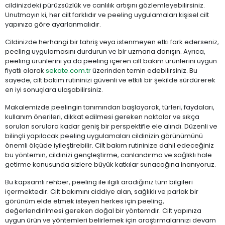
cildinizdeki pürüzsüzlük ve canlılık artışını gözlemleyebilirsiniz.
Unutmayın ki, her cilt farklıdır ve peeling uygulamaları kişisel cilt
yapınıza göre ayarlanmalıdır.
Cildinizde herhangi bir tahriş veya istenmeyen etki fark ederseniz,
peeling uygulamasını durdurun ve bir uzmana danışın. Ayrıca,
peeling ürünlerini ya da peeling içeren cilt bakım ürünlerini uygun
fiyatlı olarak
sekate.com.tr
üzerinden temin edebilirsiniz. Bu
sayede, cilt bakım rutininizi güvenli ve etkili bir şekilde sürdürerek
en iyi sonuçlara ulaşabilirsiniz.
Makalemizde peelingin tanımından başlayarak, türleri, faydaları,
kullanım önerileri, dikkat edilmesi gereken noktalar ve sıkça
sorulan sorulara kadar geniş bir perspektifle ele alındı. Düzenli ve
bilinçli yapılacak peeling uygulamaları cildinizin görünümünü
önemli ölçüde iyileştirebilir. Cilt bakım rutininize dahil edeceğiniz
bu yöntemin, cildinizi gençleştirme, canlandırma ve sağlıklı hale
getirme konusunda sizlere büyük katkılar sunacağına inanıyoruz.
Bu kapsamlı rehber, peeling ile ilgili aradığınız tüm bilgileri
içermektedir. Cilt bakımını ciddiye alan, sağlıklı ve parlak bir
görünüm elde etmek isteyen herkes için peeling,
değerlendirilmesi gereken doğal bir yöntemdir. Cilt yapınıza
uygun ürün ve yöntemleri belirlemek için araştırmalarınızı devam