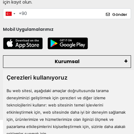
için kayıt olun.
Gönder
Mobil Uygulamalarımız
Kurumsal
Çerezleri kullanıyoruz
Kategoriler
Bu web sitesi, aşağıdaki amaçlar doğrultusunda tarama
Bize Ulaşın
deneyiminizi geliştirmek için çerezleri ve diğer izleme
teknolojilerini kullanır:
web sitesinin temel işlevlerini
etkinleştirmek için
,
web sitesinde daha iyi bir deneyim sağlamak
için
,
ürünlerimize ve hizmetlerimize olan ilginizi ölçmek ve
Tüm bilgileriniz 256bit SSL Sertifikası ile korunmaktadır.
pazarlama etkileşimlerini kişiselleştirmek için
,
sizinle daha alakalı
© 2024
Tüm Hakları Saklıdır
reklamlar sunmak için
.