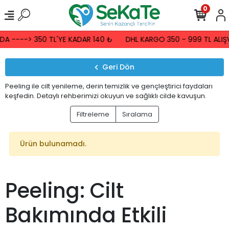
0
A ----> 350 TL'YE KADAR 140 ₺
DHL KARGO 350 - 999 TL ALIŞV
Geri Dön
Peeling ile cilt yenileme, derin temizlik ve gençleştirici faydaları
keşfedin. Detaylı rehberimizi okuyun ve sağlıklı cilde kavuşun.
Filtreleme
Sıralama
Ürün bulunamadı.
Peeling: Cilt
Bakımında Etkili