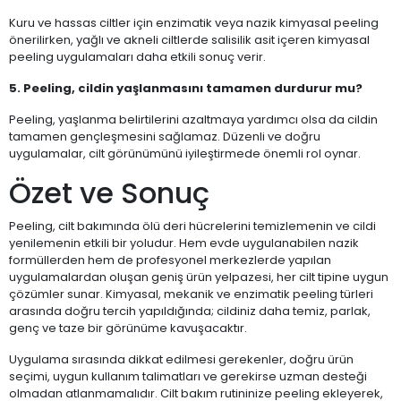
Kuru ve hassas ciltler için enzimatik veya nazik kimyasal peeling
önerilirken, yağlı ve akneli ciltlerde salisilik asit içeren kimyasal
peeling uygulamaları daha etkili sonuç verir.
5. Peeling, cildin yaşlanmasını tamamen durdurur mu?
Peeling, yaşlanma belirtilerini azaltmaya yardımcı olsa da cildin
tamamen gençleşmesini sağlamaz. Düzenli ve doğru
uygulamalar, cilt görünümünü iyileştirmede önemli rol oynar.
Özet ve Sonuç
Peeling, cilt bakımında ölü deri hücrelerini temizlemenin ve cildi
yenilemenin etkili bir yoludur. Hem evde uygulanabilen nazik
formüllerden hem de profesyonel merkezlerde yapılan
uygulamalardan oluşan geniş ürün yelpazesi, her cilt tipine uygun
çözümler sunar. Kimyasal, mekanik ve enzimatik peeling türleri
arasında doğru tercih yapıldığında; cildiniz daha temiz, parlak,
genç ve taze bir görünüme kavuşacaktır.
Uygulama sırasında dikkat edilmesi gerekenler, doğru ürün
seçimi, uygun kullanım talimatları ve gerekirse uzman desteği
olmadan atlanmamalıdır. Cilt bakım rutininize peeling ekleyerek,