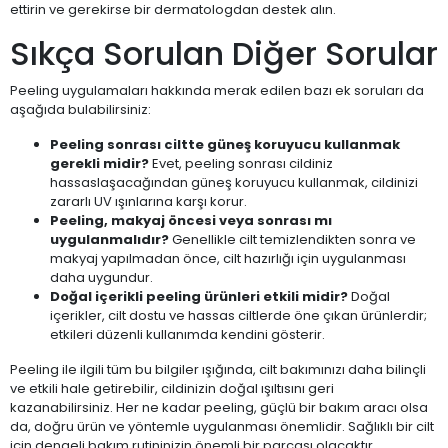
ettirin ve gerekirse bir dermatologdan destek alın.
Sıkça Sorulan Diğer Sorular
Peeling uygulamaları hakkında merak edilen bazı ek soruları da
aşağıda bulabilirsiniz:
Peeling sonrası ciltte güneş koruyucu kullanmak
gerekli midir?
Evet, peeling sonrası cildiniz
hassaslaşacağından güneş koruyucu kullanmak, cildinizi
zararlı UV ışınlarına karşı korur.
Peeling, makyaj öncesi veya sonrası mı
uygulanmalıdır?
Genellikle cilt temizlendikten sonra ve
makyaj yapılmadan önce, cilt hazırlığı için uygulanması
daha uygundur.
Doğal içerikli peeling ürünleri etkili midir?
Doğal
içerikler, cilt dostu ve hassas ciltlerde öne çıkan ürünlerdir;
etkileri düzenli kullanımda kendini gösterir.
Peeling ile ilgili tüm bu bilgiler ışığında, cilt bakımınızı daha bilinçli
ve etkili hale getirebilir, cildinizin doğal ışıltısını geri
kazanabilirsiniz. Her ne kadar peeling, güçlü bir bakım aracı olsa
da, doğru ürün ve yöntemle uygulanması önemlidir. Sağlıklı bir cilt
için dengeli bakım rutininizin önemli bir parçası olacaktır.