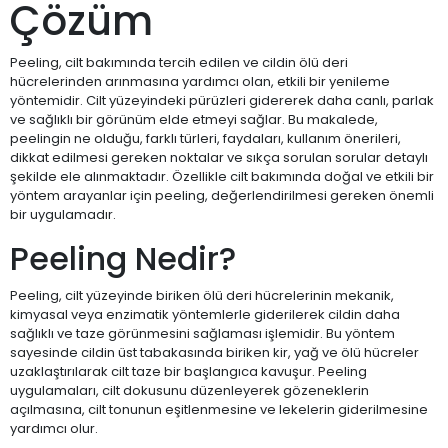
Çözüm
Peeling, cilt bakımında tercih edilen ve cildin ölü deri
hücrelerinden arınmasına yardımcı olan, etkili bir yenileme
yöntemidir. Cilt yüzeyindeki pürüzleri gidererek daha canlı, parlak
ve sağlıklı bir görünüm elde etmeyi sağlar. Bu makalede,
peelingin ne olduğu, farklı türleri, faydaları, kullanım önerileri,
dikkat edilmesi gereken noktalar ve sıkça sorulan sorular detaylı
şekilde ele alınmaktadır. Özellikle cilt bakımında doğal ve etkili bir
yöntem arayanlar için peeling, değerlendirilmesi gereken önemli
bir uygulamadır.
Peeling Nedir?
Peeling, cilt yüzeyinde biriken ölü deri hücrelerinin mekanik,
kimyasal veya enzimatik yöntemlerle giderilerek cildin daha
sağlıklı ve taze görünmesini sağlaması işlemidir. Bu yöntem
sayesinde cildin üst tabakasında biriken kir, yağ ve ölü hücreler
uzaklaştırılarak cilt taze bir başlangıca kavuşur. Peeling
uygulamaları, cilt dokusunu düzenleyerek gözeneklerin
açılmasına, cilt tonunun eşitlenmesine ve lekelerin giderilmesine
yardımcı olur.