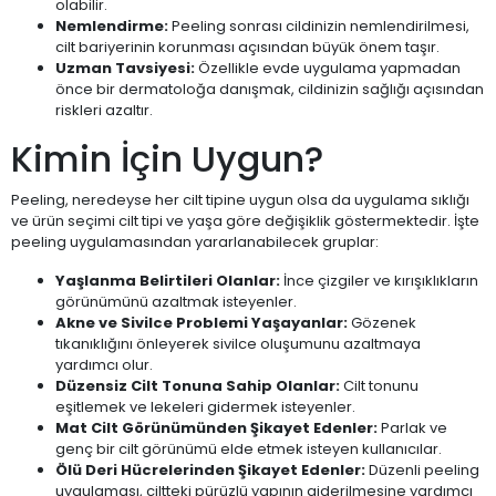
olabilir.
Nemlendirme:
Peeling sonrası cildinizin nemlendirilmesi,
cilt bariyerinin korunması açısından büyük önem taşır.
Uzman Tavsiyesi:
Özellikle evde uygulama yapmadan
önce bir dermatoloğa danışmak, cildinizin sağlığı açısından
riskleri azaltır.
Kimin İçin Uygun?
Peeling, neredeyse her cilt tipine uygun olsa da uygulama sıklığı
ve ürün seçimi cilt tipi ve yaşa göre değişiklik göstermektedir. İşte
peeling uygulamasından yararlanabilecek gruplar:
Yaşlanma Belirtileri Olanlar:
İnce çizgiler ve kırışıklıkların
görünümünü azaltmak isteyenler.
Akne ve Sivilce Problemi Yaşayanlar:
Gözenek
tıkanıklığını önleyerek sivilce oluşumunu azaltmaya
yardımcı olur.
Düzensiz Cilt Tonuna Sahip Olanlar:
Cilt tonunu
eşitlemek ve lekeleri gidermek isteyenler.
Mat Cilt Görünümünden Şikayet Edenler:
Parlak ve
genç bir cilt görünümü elde etmek isteyen kullanıcılar.
Ölü Deri Hücrelerinden Şikayet Edenler:
Düzenli peeling
uygulaması, ciltteki pürüzlü yapının giderilmesine yardımcı