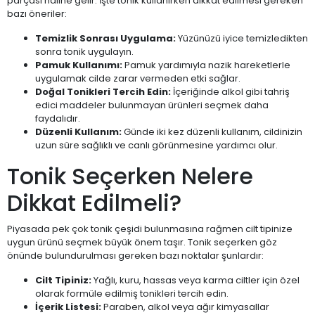
parçası haline gelir. İşte tonik kullanırken dikkat edilmesi gereken
bazı öneriler:
Temizlik Sonrası Uygulama:
Yüzünüzü iyice temizledikten
sonra tonik uygulayın.
Pamuk Kullanımı:
Pamuk yardımıyla nazik hareketlerle
uygulamak cilde zarar vermeden etki sağlar.
Doğal Tonikleri Tercih Edin:
İçeriğinde alkol gibi tahriş
edici maddeler bulunmayan ürünleri seçmek daha
faydalıdır.
Düzenli Kullanım:
Günde iki kez düzenli kullanım, cildinizin
uzun süre sağlıklı ve canlı görünmesine yardımcı olur.
Tonik Seçerken Nelere
Dikkat Edilmeli?
Piyasada pek çok tonik çeşidi bulunmasına rağmen cilt tipinize
uygun ürünü seçmek büyük önem taşır. Tonik seçerken göz
önünde bulundurulması gereken bazı noktalar şunlardır:
Cilt Tipiniz:
Yağlı, kuru, hassas veya karma ciltler için özel
olarak formüle edilmiş tonikleri tercih edin.
İçerik Listesi:
Paraben, alkol veya ağır kimyasallar