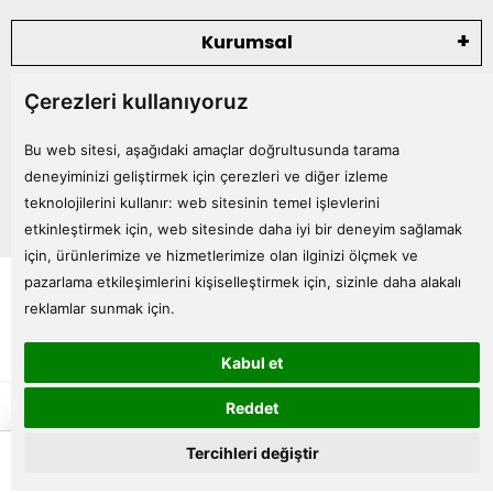
Kurumsal
Çerezleri kullanıyoruz
Kategoriler
Bu web sitesi, aşağıdaki amaçlar doğrultusunda tarama
Bize Ulaşın
deneyiminizi geliştirmek için çerezleri ve diğer izleme
teknolojilerini kullanır:
web sitesinin temel işlevlerini
etkinleştirmek için
,
web sitesinde daha iyi bir deneyim sağlamak
için
,
ürünlerimize ve hizmetlerimize olan ilginizi ölçmek ve
Tüm bilgileriniz 256bit SSL Sertifikası ile korunmaktadır.
pazarlama etkileşimlerini kişiselleştirmek için
,
sizinle daha alakalı
© 2024
Tüm Hakları Saklıdır
reklamlar sunmak için
.
Kabul et
superKET E-ticaret ve Pazaryeri Entegrasyon Çözümleri
Reddet
0
Tercihleri değiştir
Anasayfa
Ürünler
Sepetim
Favorilerim
Hesabım