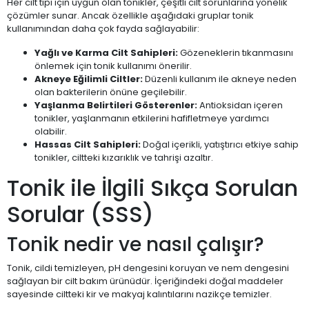
Her cilt tipi için uygun olan tonikler, çeşitli cilt sorunlarına yönelik
çözümler sunar. Ancak özellikle aşağıdaki gruplar tonik
kullanımından daha çok fayda sağlayabilir:
Yağlı ve Karma Cilt Sahipleri:
Gözeneklerin tıkanmasını
önlemek için tonik kullanımı önerilir.
Akneye Eğilimli Ciltler:
Düzenli kullanım ile akneye neden
olan bakterilerin önüne geçilebilir.
Yaşlanma Belirtileri Gösterenler:
Antioksidan içeren
tonikler, yaşlanmanın etkilerini hafifletmeye yardımcı
olabilir.
Hassas Cilt Sahipleri:
Doğal içerikli, yatıştırıcı etkiye sahip
tonikler, ciltteki kızarıklık ve tahrişi azaltır.
Tonik ile İlgili Sıkça Sorulan
Sorular (SSS)
Tonik nedir ve nasıl çalışır?
Tonik, cildi temizleyen, pH dengesini koruyan ve nem dengesini
sağlayan bir cilt bakım ürünüdür. İçeriğindeki doğal maddeler
sayesinde ciltteki kir ve makyaj kalıntılarını nazikçe temizler.