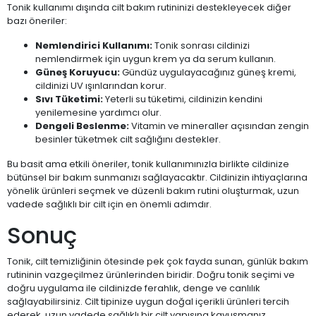
Tonik kullanımı dışında cilt bakım rutininizi destekleyecek diğer
bazı öneriler:
Nemlendirici Kullanımı:
Tonik sonrası cildinizi
nemlendirmek için uygun krem ya da serum kullanın.
Güneş Koruyucu:
Gündüz uygulayacağınız güneş kremi,
cildinizi UV ışınlarından korur.
Sıvı Tüketimi:
Yeterli su tüketimi, cildinizin kendini
yenilemesine yardımcı olur.
Dengeli Beslenme:
Vitamin ve mineraller açısından zengin
besinler tüketmek cilt sağlığını destekler.
Bu basit ama etkili öneriler, tonik kullanımınızla birlikte cildinize
bütünsel bir bakım sunmanızı sağlayacaktır. Cildinizin ihtiyaçlarına
yönelik ürünleri seçmek ve düzenli bakım rutini oluşturmak, uzun
vadede sağlıklı bir cilt için en önemli adımdır.
Sonuç
Tonik, cilt temizliğinin ötesinde pek çok fayda sunan, günlük bakım
rutininin vazgeçilmez ürünlerinden biridir. Doğru tonik seçimi ve
doğru uygulama ile cildinizde ferahlık, denge ve canlılık
sağlayabilirsiniz. Cilt tipinize uygun doğal içerikli ürünleri tercih
ederek, uzun vadede sağlıklı bir cilt yapısına kavuşmanız