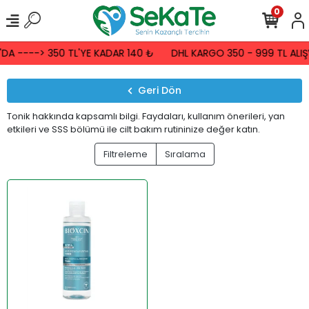
0
A ----> 350 TL'YE KADAR 140 ₺
DHL KARGO 350 - 999 TL ALIŞV
Geri Dön
Tonik hakkında kapsamlı bilgi. Faydaları, kullanım önerileri, yan
etkileri ve SSS bölümü ile cilt bakım rutininize değer katın.
Filtreleme
Sıralama