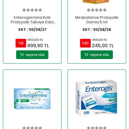
Enterogermina Kids
Mirabalance Probiyotik
Probiyotik Takviye Edici
Damla 5 ml
Gıda 30 Flakon
SKT : 30/08/27
SKT : 30/08/26
950,00 TL
495,00 TL
%5
%51
899,90 TL
245,00 TL
Sepete Ekle
Sepete Ekle