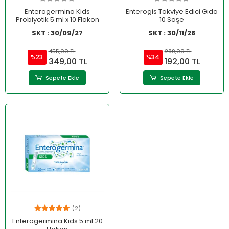
Enterogermina Kids
Enterogis Takviye Edici Gıda
Probiyotik 5 ml x 10 Flakon
10 Saşe
SKT : 30/09/27
SKT : 30/11/28
455,00 TL
289,00 TL
%23
%34
349,00 TL
192,00 TL
Sepete Ekle
Sepete Ekle
(2)
Enterogermina Kids 5 ml 20