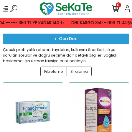
0
 ----> 350 TL'YE KADAR 140 ₺
DHL KARGO 350 - 999 TL ALIŞVE
Geri Dön
Çocuk probiyotik rehberi; faydaları, kullanım önerileri, sıkça
sorulan sorular ve doğru seçime dair detaylı bilgiler. Sağlıklı
beslenme için uzman tavsiyelerini inceleyin.
Filtreleme
Sıralama