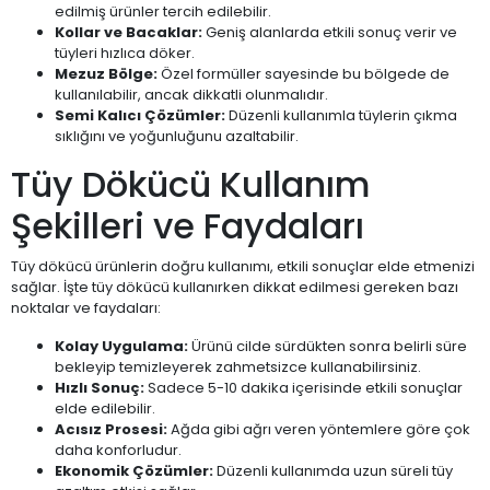
edilmiş ürünler tercih edilebilir.
Kollar ve Bacaklar:
Geniş alanlarda etkili sonuç verir ve
tüyleri hızlıca döker.
Mezuz Bölge:
Özel formüller sayesinde bu bölgede de
kullanılabilir, ancak dikkatli olunmalıdır.
Semi Kalıcı Çözümler:
Düzenli kullanımla tüylerin çıkma
sıklığını ve yoğunluğunu azaltabilir.
Tüy Dökücü Kullanım
Şekilleri ve Faydaları
Tüy dökücü ürünlerin doğru kullanımı, etkili sonuçlar elde etmenizi
sağlar. İşte tüy dökücü kullanırken dikkat edilmesi gereken bazı
noktalar ve faydaları:
Kolay Uygulama:
Ürünü cilde sürdükten sonra belirli süre
bekleyip temizleyerek zahmetsizce kullanabilirsiniz.
Hızlı Sonuç:
Sadece 5-10 dakika içerisinde etkili sonuçlar
elde edilebilir.
Acısız Prosesi:
Ağda gibi ağrı veren yöntemlere göre çok
daha konforludur.
Ekonomik Çözümler:
Düzenli kullanımda uzun süreli tüy