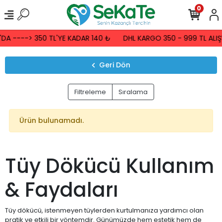
0
A ----> 350 TL'YE KADAR 140 ₺
DHL KARGO 350 - 999 TL ALIŞV
Geri Dön
Filtreleme
Sıralama
Ürün bulunamadı.
Tüy Dökücü Kullanım
& Faydaları
Tüy dökücü, istenmeyen tüylerden kurtulmanıza yardımcı olan
pratik ve etkili bir yöntemdir. Günümüzde hem estetik hem de