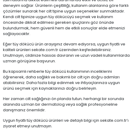
deneyim sağlar. Ürünlerin çeşitliliği, kullanım alanlarına göre farklı
çözümler sunarak her cilt tipine uygun seçenekler sunmaktadır.
Kendi cilt tipinize uygun tüy dökücüyü seçmek ve kullanım
öncesinde dikkat edilmesi gereken ipuçlarını göz önünde
bulundurmak, hem güvenli hem de etkili sonuçlar elde etmenizi
sağlayacaktır.
Eğer tüy dökücü ürün arayışınız devam ediyorsa, uygun fiyatlı ve
kaliteli ürünleri sekate.com.tr üzerinden keşfedebilirsiniz.
Unutmayın, cildinize hassas davranın ve uzun vadeli kullanımlarda
uzman görüşüne başvurun.
Bu kapsamlı rehberle tüy dökücü kullanımının inceliklerini
öğrenerek, daha sağlıklı ve bakımlı bir cilt için doğru adımları
atabilirsiniz. Daha fazla bilgi edinmek ve ihtiyaçlarınıza uygun
ürünü seçmek için kaynaklarınızı doğru belirleyin.
Her zaman cilt sağlığınızı ön planda tutun; herhangi bir sorunda
alanında uzman bir dermatolog veya sağlık profesyoneline
danışmanız önemlidir.
Uygun fiyatlı tüy dökücü ürünleri ve detaylı bilgi için sekate.com.tr’ı
ziyaret etmeyi unutmayın.