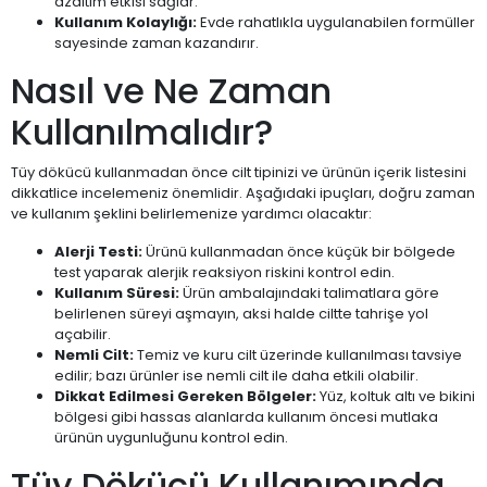
azaltım etkisi sağlar.
Kullanım Kolaylığı:
Evde rahatlıkla uygulanabilen formüller
sayesinde zaman kazandırır.
Nasıl ve Ne Zaman
Kullanılmalıdır?
Tüy dökücü kullanmadan önce cilt tipinizi ve ürünün içerik listesini
dikkatlice incelemeniz önemlidir. Aşağıdaki ipuçları, doğru zaman
ve kullanım şeklini belirlemenize yardımcı olacaktır:
Alerji Testi:
Ürünü kullanmadan önce küçük bir bölgede
test yaparak alerjik reaksiyon riskini kontrol edin.
Kullanım Süresi:
Ürün ambalajındaki talimatlara göre
belirlenen süreyi aşmayın, aksi halde ciltte tahrişe yol
açabilir.
Nemli Cilt:
Temiz ve kuru cilt üzerinde kullanılması tavsiye
edilir; bazı ürünler ise nemli cilt ile daha etkili olabilir.
Dikkat Edilmesi Gereken Bölgeler:
Yüz, koltuk altı ve bikini
bölgesi gibi hassas alanlarda kullanım öncesi mutlaka
ürünün uygunluğunu kontrol edin.
Tüy Dökücü Kullanımında