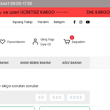
 SAAT:09.00-17.00
üzeri ÜCRETSİZ KARGO -----
DHL KARGO'DA -
Sipariş Takip
Yardım
İletişim
0
Giriş Yap
Favorilerim
Sepetim
Üye Ol
AKIMI
ANNE BEBEK BAKIMI
AĞIZ BAKIMI
e sıkça sorulan sorular