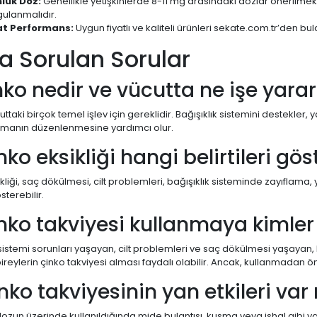
lük Doz:
Genellikle yetişkinlerde 8-11 mg arasındaki dozlar önerilmek
gulanmalıdır.
at Performans:
Uygun fiyatlı ve kaliteli ürünleri sekate.com.tr’den bulab
a Sorulan Sorular
inko nedir ve vücutta ne işe yara
uttaki birçok temel işlev için gereklidir. Bağışıklık sistemini destekler,
manın düzenlenmesine yardımcı olur.
nko eksikliği hangi belirtileri gös
kliği, saç dökülmesi, cilt problemleri, bağışıklık sisteminde zayıflama,
sterebilir.
inko takviyesi kullanmaya kimler
 sistemi sorunları yaşayan, cilt problemleri ve saç dökülmesi yaşaya
reylerin çinko takviyesi alması faydalı olabilir. Ancak, kullanmadan ö
inko takviyesinin yan etkileri var
ozun üzerinde kullanıldığında mide bulantısı, kusma veya ishal gibi yan