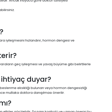
tedir. Ancak ihtiyaca göre doktor tavsiyesi
ilirsiniz.
r?
 yara iyileşmesini hızlandırır, hormon dengesi ve
terir?
 yaraların geç iyileşmesi ve yavaş büyüme gibi belirtilerle
 ihtiyaç duyar?
n, beslenme eksikliği bulunan veya hormon dengesizliği
nce mutlaka doktora danışılması önerilir.
 mı?
 etkiler görülebilir. Dozajın kontrolü ve uzman önerisi bu