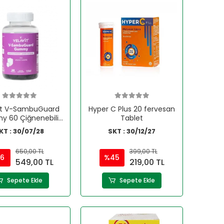
it V-SambuGuard
Hyper C Plus 20 fervesan
 60 Çiğnenebilir
Tablet
Form
KT : 30/07/28
SKT : 30/12/27
650,00 TL
399,00 TL
6
%45
549,00 TL
219,00 TL
Sepete Ekle
Sepete Ekle