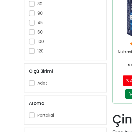
30
90
45
60
100
120
Nutrax
S
Ölçü Birimi
%2
Adet
Aroma
Çin
Portakal
Çinko, ins