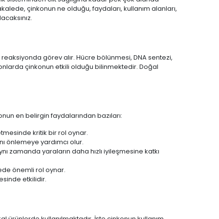
akalede, çinkonun ne olduğu, faydaları, kullanım alanları,
lacaksınız.
 reaksiyonda görev alır. Hücre bölünmesi, DNA sentezi,
yonlarda çinkonun etkili olduğu bilinmektedir. Doğal
onun en belirgin faydalarından bazıları:
esinde kritik bir rol oynar.
ını önlemeye yardımcı olur.
Aynı zamanda yaraların daha hızlı iyileşmesine katkı
de önemli rol oynar.
inde etkilidir.
 ürünlerde kullanılmaktadır. İşte çinkonun kullanım