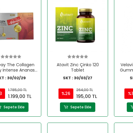
ay The Collagen
Atavit Zinc Çinko 120
Velav
y Intense Ananas
Tablet
Gummy
omalı 45 Saşe
KT : 30/02/29
SKT : 30/03/27
S
1.785,00 TL
264,00 TL
3
%26
%1
1.199,00 TL
195,00 TL
Sepete Ekle
Sepete Ekle