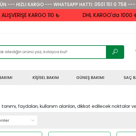
ÜN --- HIZLI KARGO --- WHATSAPP HATTI: 0501 151 0 758 ---
VERİŞE KARGO 110 ₺
DHL KARGO'da 1000 ₺ ve 
BAKIMI
KİŞİSEL BAKIM
GÜNEŞ BAKIMI
SAÇ B
tanımı, faydaları, kullanım alanları, dikkat edilecek noktalar v