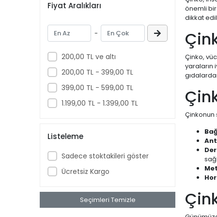
Fiyat Aralıkları
önemli bir
dikkat edi
Çin
-
200,00 TL ve altı
Çinko, vüc
yaraların 
200,00 TL - 399,00 TL
gıdalardan 
399,00 TL - 599,00 TL
Çink
1.199,00 TL - 1.399,00 TL
Çinkonun s
Bağ
Listeleme
Ant
Der
Sadece stoktakileri göster
sağl
Met
Ücretsiz Kargo
Hor
Çink
Seçimleri Temizle
Günümüzde 