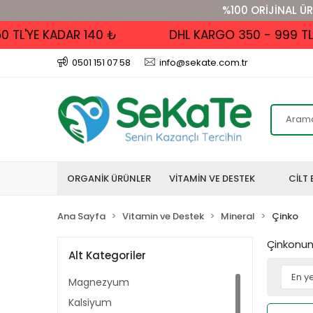
%100 ORİJİNAL ÜR
YE KADAR 140 ₺
DHL KARGO 350 - 999 TL ALIŞ
0501 151 07 58
info@sekate.com.tr
ORGANİK ÜRÜNLER
VİTAMİN VE DESTEK
CİLT 
Ana Sayfa
Vitamin ve Destek
Mineral
Çinko
Çinkonun 
Alt Kategoriler
Magnezyum
Kalsiyum