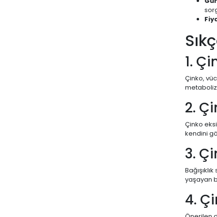
Gün
sor
Fiy
Sıkç
1. Ç
Çinko, vüc
metaboliz
2. Çi
Çinko eksi
kendini gö
3. Ç
Bağışıklık
yaşayan bi
4. Ç
Önerilen d