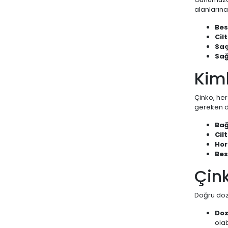
alanlarına
Bes
Cil
Saç
Sağ
Kiml
Çinko, her
gereken d
Bağ
Cil
Hor
Bes
Çink
Doğru doz 
Doz
olab