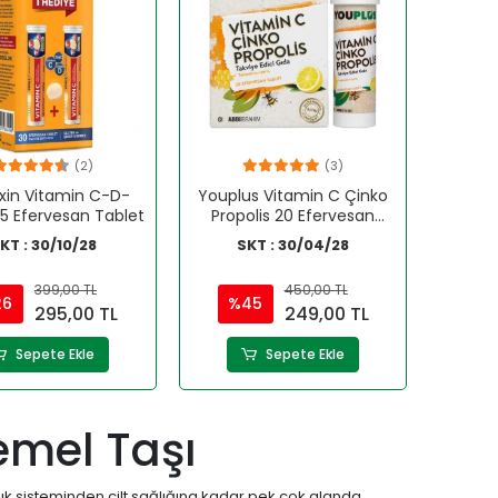
(2)
(3)
xin Vitamin C-D-
Youplus Vitamin C Çinko
15 Efervesan Tablet
Propolis 20 Efervesan
Tablet
KT : 30/10/28
SKT : 30/04/28
399,00 TL
450,00 TL
26
%45
295,00 TL
249,00 TL
Sepete Ekle
Sepete Ekle
emel Taşı
lık sisteminden cilt sağlığına kadar pek çok alanda