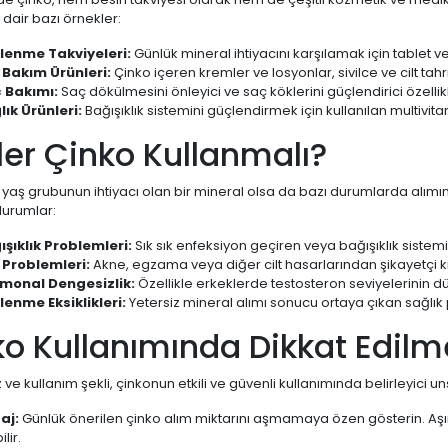
 dair bazı örnekler:
lenme Takviyeleri:
Günlük mineral ihtiyacını karşılamak için tablet v
t Bakım Ürünleri:
Çinko içeren kremler ve losyonlar, sivilce ve cilt tahriş
 Bakımı:
Saç dökülmesini önleyici ve saç köklerini güçlendirici özellik
lık Ürünleri:
Bağışıklık sistemini güçlendirmek için kullanılan multivitam
er Çinko Kullanmalı?
 yaş grubunun ihtiyacı olan bir mineral olsa da bazı durumlarda alımına 
urumlar:
ışıklık Problemleri:
Sık sık enfeksiyon geçiren veya bağışıklık sistemi 
t Problemleri:
Akne, egzama veya diğer cilt hasarlarından şikayetçi ki
monal Dengesizlik:
Özellikle erkeklerde testosteron seviyelerinin
lenme Eksiklikleri:
Yetersiz mineral alımı sonucu ortaya çıkan sağlık
o Kullanımında Dikkat Edilm
ve kullanım şekli, çinkonun etkili ve güvenli kullanımında belirleyici un
aj:
Günlük önerilen çinko alım miktarını aşmamaya özen gösterin. Aşır
ilir.