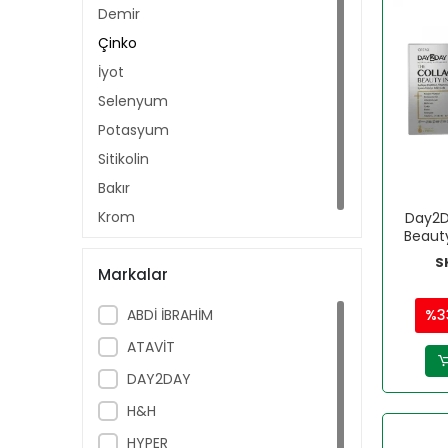
Demir
Çinko
İyot
Selenyum
Potasyum
Sitikolin
Bakır
Krom
Day2D
Beaut
Ar
S
Markalar
ABDİ İBRAHİM
%3
ATAVİT
DAY2DAY
H&H
HYPER