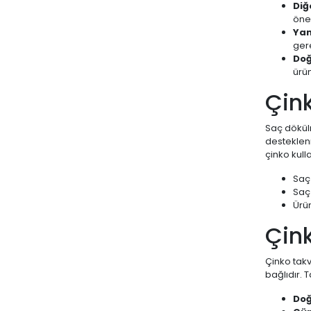
Diğ
öner
Yan
gere
Doğ
ürün
Çink
Saç dökül
desteklenm
çinko kull
Saç 
Saç 
Ürün
Çink
Çinko takv
bağlıdır. 
Doğ