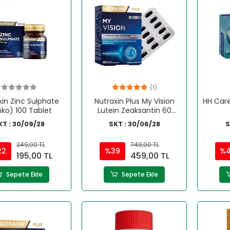
(1)
xin Zinc Sulphate
Nutraxin Plus My Vision
HH Car
nko) 100 Tablet
Lutein Zeaksantin 60
Kapsül
KT : 30/09/28
SKT : 30/06/28
S
249,00 TL
749,00 TL
22
%39
%
195,00 TL
459,00 TL
Sepete Ekle
Sepete Ekle