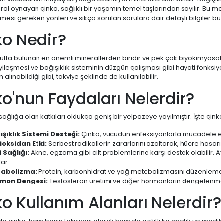
 rol oynayan çinko, sağlıklı bir yaşamın temel taşlarından sayılır. Bu m
lmesi gereken yönleri ve sıkça sorulan sorulara dair detaylı bilgiler bu
ko Nedir?
utta bulunan en önemli minerallerden biridir ve pek çok biyokimyasal
iyileşmesi ve bağışıklık sisteminin düzgün çalışması gibi hayati fonksi
alınabildiği gibi, takviye şeklinde de kullanılabilir.
o'nun Faydaları Nelerdir?
ağlığa olan katkıları oldukça geniş bir yelpazeye yayılmıştır. İşte çink
ışıklık Sistemi Desteği:
Çinko, vücudun enfeksiyonlarla mücadele etm
ioksidan Etki:
Serbest radikallerin zararlarını azaltarak, hücre hasar
i Sağlığı:
Akne, egzama gibi cilt problemlerine karşı destek olabilir. 
ar.
abolizma:
Protein, karbonhidrat ve yağ metabolizmasını düzenleme
mon Dengesi:
Testosteron üretimi ve diğer hormonların dengelenmes
o Kullanım Alanları Nelerdir?
çinko, hem besin takviyesi olarak hem de çeşitli kozmetik ve medikal