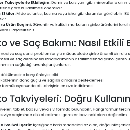
er Takviyelerle Etkileşim:
Demir ve kalsiyum gibi minerallerle alınm
isine göre kullanılması önemlidir.
 Etkiler:
Mide bulantısı, kusma veya ishal gibi durumlar görülebilir. B
kir.
ru Ürün Seçimi:
Güvenilir ve kaliteli markaların çinko ürünlerini terc
lere ulaşabilirsiniz.
o ve Saç Bakımı: Nasıl Etkili
mesi ve saç derisi problemleriyle mücadelede çinko önemli bir role s
esi ve saç derisindeki iltihaplanmanın azaltılmasında çinko içeren ürün
anımının sağladığı avantajlar şunlardır:
dökülmesine karşı önleyici etki
köklerinin daha güçlü ve sağlıklı olmasını desteklemesi
 formülasyonunda cilt tahrişinin en aza indirilmesi
o Takviyeleri: Doğru Kullanı
iyeleri, tablet, kapsül veya sıvı formda bulunabilir. Hangi formun terc
Takviye seçiminde dikkat edilmesi gereken bazı noktalara değinelim:
al ve Saf İçerik:
İçeriğinde katkı maddeleri az olan, doğal bileşenler