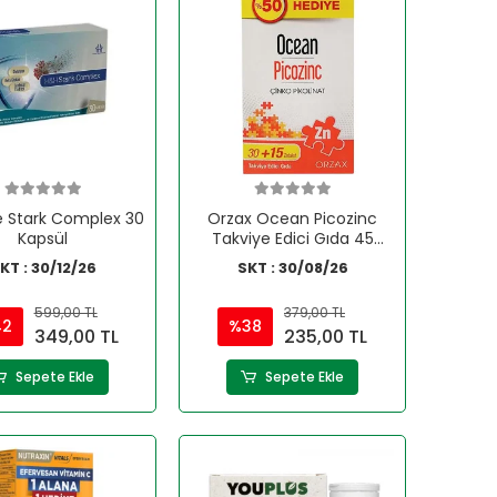
e Stark Complex 30
Orzax Ocean Picozinc
Kapsül
Takviye Edici Gıda 45
Tablet
KT : 30/12/26
SKT : 30/08/26
599,00 TL
379,00 TL
42
%38
349,00 TL
235,00 TL
Sepete Ekle
Sepete Ekle