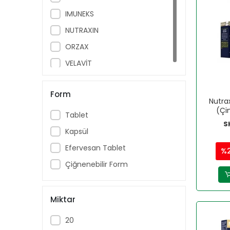
IMUNEKS
NUTRAXIN
ORZAX
VELAVİT
Form
Nutra
(Çi
Tablet
S
Kapsül
Efervesan Tablet
%
Çiğnenebilir Form
Miktar
20