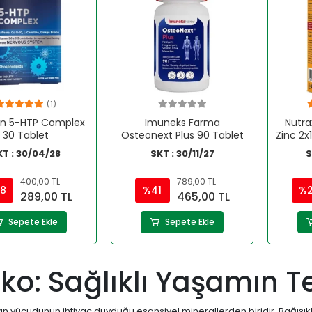
(1)
in 5-HTP Complex
Imuneks Farma
Nutra
30 Tablet
Osteonext Plus 90 Tablet
Zinc 2x
KT : 30/04/28
SKT : 30/11/27
S
400,00 TL
789,00 TL
8
%41
%
289,00 TL
465,00 TL
Sepete Ekle
Sepete Ekle
ko: Sağlıklı Yaşamın T
an vücudunun ihtiyaç duyduğu esansiyel minerallerden biridir. Bağışık