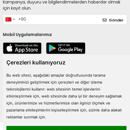
Kampanya, duyuru ve bilgilendirmelerden haberdar olmak
için kayıt olun.
Gönder
Mobil Uygulamalarımız
Çerezleri kullanıyoruz
Kurumsal
Bu web sitesi, aşağıdaki amaçlar doğrultusunda tarama
Kategoriler
deneyiminizi geliştirmek için çerezleri ve diğer izleme
teknolojilerini kullanır:
web sitesinin temel işlevlerini
etkinleştirmek için
,
web sitesinde daha iyi bir deneyim sağlamak
Bize Ulaşın
için
,
ürünlerimize ve hizmetlerimize olan ilginizi ölçmek ve
pazarlama etkileşimlerini kişiselleştirmek için
,
sizinle daha alakalı
reklamlar sunmak için
.
Tüm bilgileriniz 256bit SSL Sertifikası ile korunmaktadır.