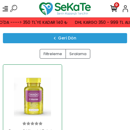
0
'DA ----> 350 TL'YE KADAR 140 ₺
DHL KARGO 350 - 999 TL ALI
Geri Dön
Filtreleme
Sıralama