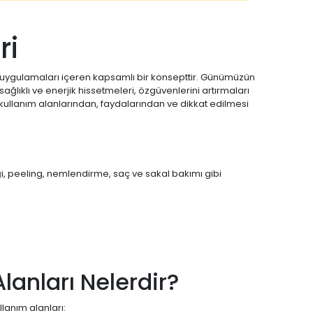
ri
li uygulamaları içeren kapsamlı bir konsepttir. Günümüzün
ıklı ve enerjik hissetmeleri, özgüvenlerini artırmaları
ullanım alanlarından, faydalarından ve dikkat edilmesi
liği, peeling, nemlendirme, saç ve sakal bakımı gibi
lanları Nelerdir?
llanım alanları: