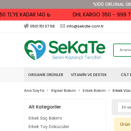
%100 ORİJİNAL ÜR
L'YE KADAR 140 ₺
DHL KARGO 350 - 999 TL AL
0501 151 07 58
info@sekate.com.tr
ORGANİK ÜRÜNLER
VİTAMİN VE DESTEK
CİLT 
Ana Sayfa
Kişisel Bakım
Erkek Bakım
Erkek Vüc
Alt Kategoriler
Erkek Saç Bakımı
Ürün
Erkek Tüy Dökücüler