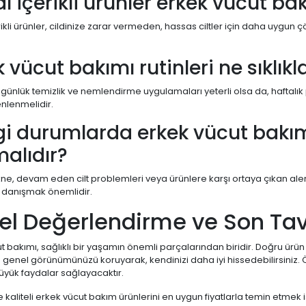
l içerikli ürünler erkek vücut ba
ikli ürünler, cildinize zarar vermeden, hassas ciltler için daha uygun 
k vücut bakımı rutinleri ne sıklık
 günlük temizlik ve nemlendirme uygulamaları yeterli olsa da, haftalık 
nlenmelidir.
i durumlarda erkek vücut bakı
malıdır?
kne, devam eden cilt problemleri veya ürünlere karşı ortaya çıkan al
danışmak önemlidir.
el Değerlendirme ve Son Tav
t bakımı, sağlıklı bir yaşamın önemli parçalarından biridir. Doğru ürün
e genel görünümünüzü koruyarak, kendinizi daha iyi hissedebilirsiniz. 
yük faydalar sağlayacaktır.
e kaliteli erkek vücut bakım ürünlerini en uygun fiyatlarla temin etmek