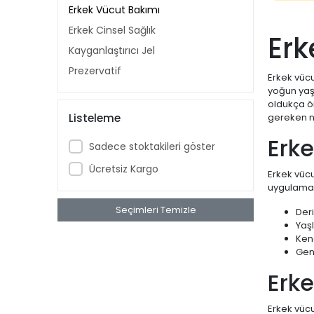
Erkek Vücut Bakımı
Erkek Cinsel Sağlık
Erk
Kayganlaştırıcı Jel
Prezervatif
Erkek vücu
yoğun yaşa
oldukça ö
Listeleme
gereken n
Erke
Sadece stoktakileri göster
Ücretsiz Kargo
Erkek vücu
uygulamal
Seçimleri Temizle
Deri
Yaşl
Ken
Gen
Erke
Erkek vücu