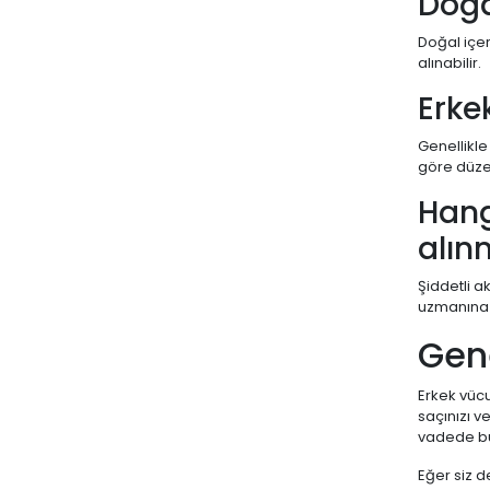
Doğa
Doğal içer
alınabilir.
Erke
Genellikle
göre düze
Hang
alın
Şiddetli a
uzmanına 
Gen
Erkek vücu
saçınızı v
vadede bü
Eğer siz d