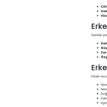
Cil
Sak
Vüc
Erke
Günlük yaş
Dah
Güç
Zar
Özg
Erke
Erkek vücu
Günl
Neml
Doğ
Saka
Egz