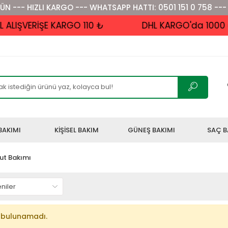
ÜN --- HIZLI KARGO --- WHATSAPP HATTI: 0501 151 0 758 ---
IŞVERİŞE KARGO 110 ₺
DHL KARGO'da 1000 ₺ v
BAKIMI
KİŞİSEL BAKIM
GÜNEŞ BAKIMI
SAÇ B
ut Bakımı
 bulunamadı.