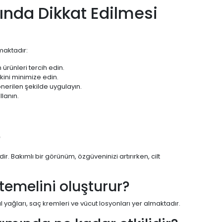
ında Dikkat Edilmesi
maktadır:
 ürünleri tercih edin.
skini minimize edin.
önerilen şekilde uygulayın.
llanın.
?
ir. Bakımlı bir görünüm, özgüveninizi artırırken, cilt
temelini oluşturur?
l yağları, saç kremleri ve vücut losyonları yer almaktadır.