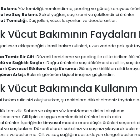
t Bakımı:
Yüz temizliği, nemlendirme, peeling ve güneş koruyucu ürünl
al ve Saç Bakımı:
Sakal yağları, saç kremi ve şekillendirici ürünler.
ut Temizliği:
Duş jelleri, vücut losyonları ve deodorantlar.
k Vücut Bakımının Faydaları 
antınıza ekleyeceğiniz basit bakım rutinleri, uzun vadede pek çok fayd
a Temiz Bir Cilt:
Düzenli temizleme ve peeling ile ciltte biriken ölü hüc
lü ve Sağlıklı Saçlar:
Doğru ürünlerle saç dökülmesi azaltılır, saç deris
arlı Çevresel Etkilere Karşı Koruma:
Güneş ve kirlilikten cildi koruyuc
üven Artışı:
Bakımlı görünüm kişisel imajınızı güçlendirir.
k Vücut Bakımında Kullanım 
t bakım rutininizi oluştururken, şu noktalara dikkat etmeniz faydalı olac
ük temizlik: Sabah ve akşam yüz temizleme rutinleri oluşturun.
endirme: Cilt tipinize uygun nemlendirici ürünler tercih edin.
al ürünler: İçeriğinde kimyasal madde oranı düşük ürünleri seçerek ci
l ve saç bakımı: Düzenli olarak sakalınızı ve saçınızı yıkayarak bakım 
ersiz ve beslenme: Cilt ve saç sağlığını destekleyen dengeli beslenme