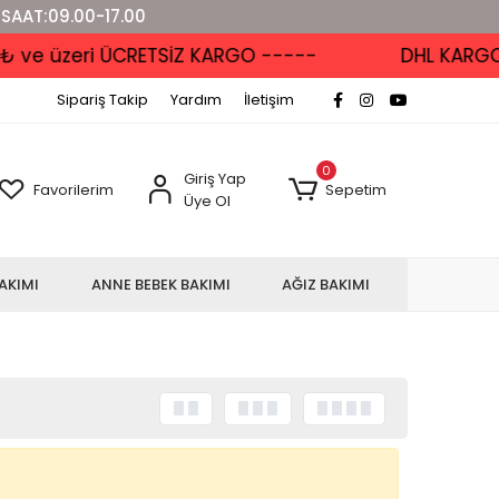
 SAAT:09.00-17.00
e üzeri ÜCRETSİZ KARGO -----
DHL KARGO'DA
Sipariş Takip
Yardım
İletişim
0
Giriş Yap
Favorilerim
Sepetim
Üye Ol
AKIMI
ANNE BEBEK BAKIMI
AĞIZ BAKIMI