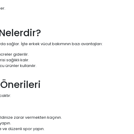
er.
Nelerdir?
a sağlar. İşte erkek vücut bakımının bazı avantajları:
reler giderilir.
i sağlıklı kalır.
u ürünler kullanılır.
Önerileri
aktır:
ldinize zarar vermekten kaçının.
yapın.
 ve düzenli spor yapın.