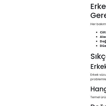
Erk
Ger
Her bakım
Cil
Ale
Doğ
Düz
Sıkç
Erke
Erkek vücu
problemle
Hang
Temel ürün