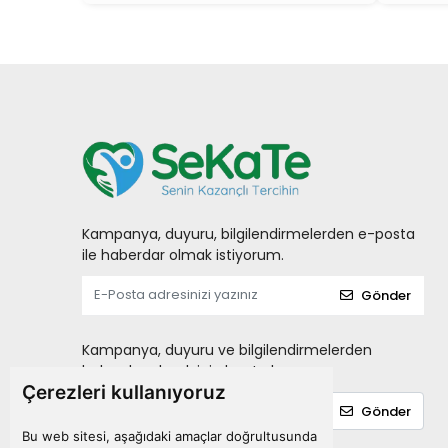
OFF
ORZAX
OTRIBEBE
PHARMATON
PHYTO
Probest
RAİD
Kampanya, duyuru, bilgilendirmelerden e-posta
RC FARMA
ile haberdar olmak istiyorum.
SANOFİ
Gönder
SEBAMED
Sensatia Botanicals
Kampanya, duyuru ve bilgilendirmelerden
haberdar olmak için kayıt olun.
Softto Plus
Çerezleri kullanıyoruz
SOLANTE
Gönder
Sorvagen
Bu web sitesi, aşağıdaki amaçlar doğrultusunda