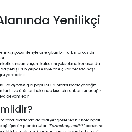
Alanında Yenilikçi
yenilikçi çözümleriyle öne çıkan bir Türk markasıdır.
or.”
şirketler, insan yaşam kalitesini yükseltme konusunda
ada geniş ürün yelpazesiyle öne çıkar. “
eczacıbaşı
ğru yerdesiniz.
unu ve
dynavit
gibi popüler ürünlerini inceleyeceğiz.
ın tarihi ve ürünleri hakkında kısa bir rehber sunacağız.
maya devam edin.
mlidir?
ıra farklı alanlarda da faaliyet gösteren bir holdingdir.
ağlığını ön planda tutar. “
Eczacıbaşı nedir
?” sorusuna
 sağlıklı bir toplum inşa etmeyi amaçlayan bir kurum”