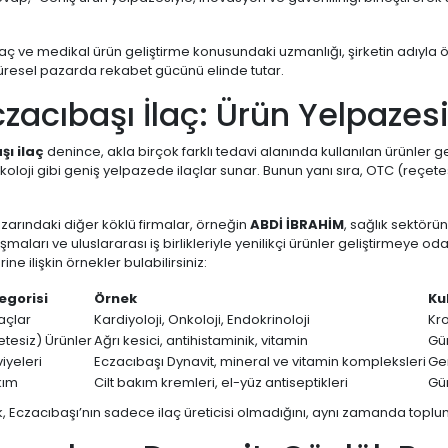
ilaç ve medikal ürün geliştirme konusundaki uzmanlığı, şirketin adıyla ö
küresel pazarda rekabet gücünü elinde tutar.
czacıbaşı İlaç: Ürün Yelpazes
ı ilaç
denince, akla birçok farklı tedavi alanında kullanılan ürünler gel
nkoloji gibi geniş yelpazede ilaçlar sunar. Bunun yanı sıra, OTC (reçete
zarındaki diğer köklü firmalar, örneğin
ABDİ İBRAHİM
, sağlık sektörü
şmaları ve uluslararası iş birlikleriyle yenilikçi ürünler geliştirmeye od
ine ilişkin örnekler bulabilirsiniz:
egorisi
Örnek
Ku
laçlar
Kardiyoloji, Onkoloji, Endokrinoloji
Kro
tesiz) Ürünler
Ağrı kesici, antihistaminik, vitamin
Gün
iyeleri
Eczacıbaşı Dynavit, mineral ve vitamin kompleksleri
Gen
kım
Cilt bakım kremleri, el-yüz antiseptikleri
Gün
lik, Eczacıbaşı’nın sadece ilaç üreticisi olmadığını, aynı zamanda top