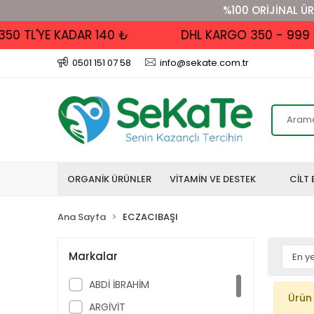
%100 ORİJİNAL ÜR
 TL'YE KADAR 140 ₺
DHL KARGO 350 - 999 TL 
0501 151 07 58
info@sekate.com.tr
ORGANİK ÜRÜNLER
VİTAMİN VE DESTEK
CİLT 
Ana Sayfa
ECZACIBAŞI
Markalar
ABDİ İBRAHİM
Ürün
ARGİVİT