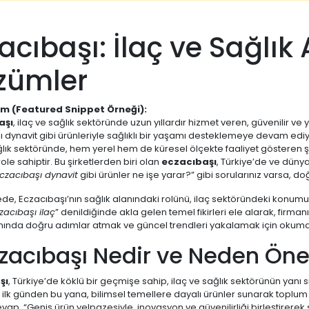
acıbaşı: İlaç ve Sağlık 
zümler
ım (Featured Snippet Örneği):
aşı
, ilaç ve sağlık sektöründe uzun yıllardır hizmet veren, güvenilir ve 
 dynavit gibi ürünleriyle sağlıklı bir yaşamı desteklemeye devam ediy
ğlık sektöründe, hem yerel hem de küresel ölçekte faaliyet gösteren 
ole sahiptir. Bu şirketlerden biri olan
eczacıbaşı
, Türkiye’de ve düny
czacıbaşı dynavit
gibi ürünler ne işe yarar?” gibi sorularınız varsa, do
de, Eczacıbaşı’nın sağlık alanındaki rolünü, ilaç sektöründeki konum
zacıbaşı ilaç
” denildiğinde akla gelen temel fikirleri ele alarak, firman
anında doğru adımlar atmak ve güncel trendleri yakalamak için oku
czacıbaşı Nedir ve Neden Öne
şı
, Türkiye’de köklü bir geçmişe sahip, ilaç ve sağlık sektörünün yanı s
ilk günden bu yana, bilimsel temellere dayalı ürünler sunarak toplum s
vap, “Geniş ürün yelpazesiyle, inovasyon ve güvenilirliği birleştirerek