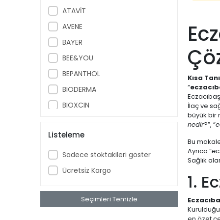
ATAVİT
Ecz
AVENE
BAYER
Çö
BEE&YOU
BEPANTHOL
Kısa Tan
“
eczacıb
BIODERMA
Eczacıbaşı
BIOXCIN
İlaç ve sa
büyük bir r
BÖHM
nedir
?”, “
e
Listeleme
BRUNO BABY
Bu makale
Ayrıca “
ec
CAUDALIE
Sadece stoktakileri göster
Sağlık al
CECEMED
Ücretsiz Kargo
1. E
DAY2DAY
DR. THOMSON
Seçimleri Temizle
Eczacıba
Kurulduğu 
DRICLOR
en özet ce