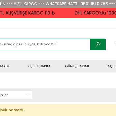
ÜN --- HIZLI KARGO --- WHATSAPP HATTI: 0501 151 0 758 ---
ALIŞVERİŞE KARGO 110 ₺
DHL KARGO'da 1000 ₺
BAKIMI
KİŞİSEL BAKIM
GÜNEŞ BAKIMI
SAÇ B
 bulunamadı.