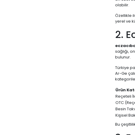
olabilir.
DUCRAY
Özellikle 
DULCOSOFT
yerel ve 
EASYFİSHOİL
2. E
edis pharma
ENTEROGERMİNA
eczacıbaş
sağlığı, o
ENTEROGOLD
bulunur.
EVELINE COSMETICS
Türkiye pa
Ar-Ge çalı
FAVRON
kategoriler
FORBİOME
Ürün Kat
H&H
Reçeteli İ
OTC (Reçe
HUMANİS
Besin Takv
HYPER
Kişisel Ba
IMUNEKS
Bu çeşitli
LA ROCHE