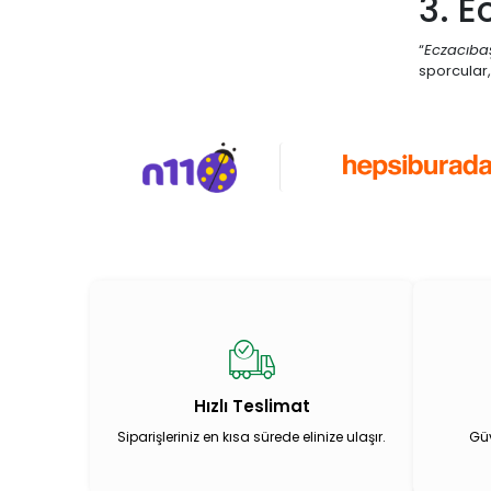
3. E
Laktofit
“
Eczacıbaş
LIPOZONE
sporcular, 
MARY HELENA
Matriks
MENARINI
miraderm
NATURALNEST
Nature's Bounty
Natuwell
NEOSTRATA
NEW LIFE
Hızlı Teslimat
NURSE HARVEY'S
Siparişleriniz en kısa sürede elinize ulaşır.
Güv
NUTRAXIN
Ocean