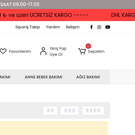
 SAAT:09.00-17.00
 ve üzeri ÜCRETSİZ KARGO -----
DHL KARGO'D
Sipariş Takip
Yardım
İletişim
0
Giriş Yap
Favorilerim
Sepetim
Üye Ol
AKIMI
ANNE BEBEK BAKIMI
AĞIZ BAKIMI