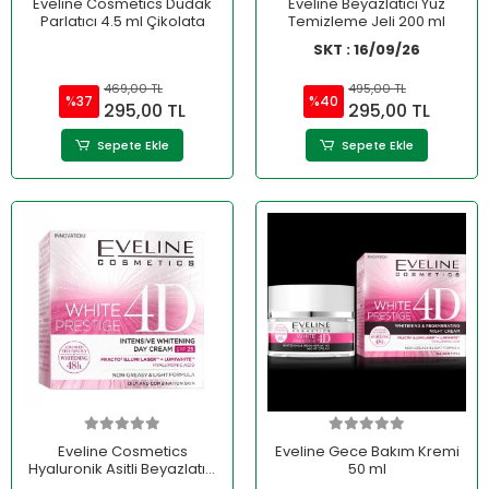
Eveline Cosmetics Dudak
Eveline Beyazlatıcı Yüz
Parlatıcı 4.5 ml Çikolata
Temizleme Jeli 200 ml
SKT : 16/09/26
469,00 TL
495,00 TL
%37
%40
295,00 TL
295,00 TL
Sepete Ekle
Sepete Ekle
Eveline Cosmetics
Eveline Gece Bakım Kremi
Hyaluronik Asitli Beyazlatıcı
50 ml
Gündüz Kremi -50ml