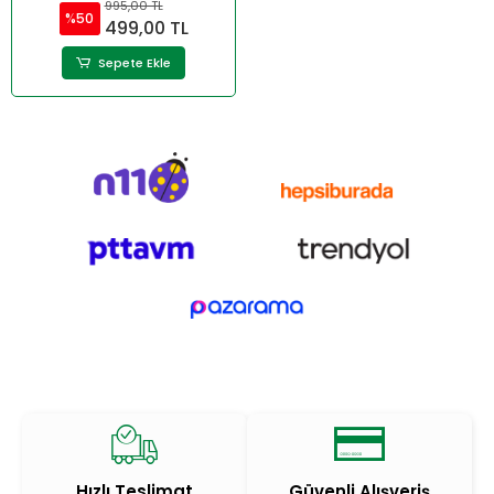
995,00 TL
%50
499,00 TL
Sepete Ekle
Hızlı Teslimat
Güvenli Alışveriş