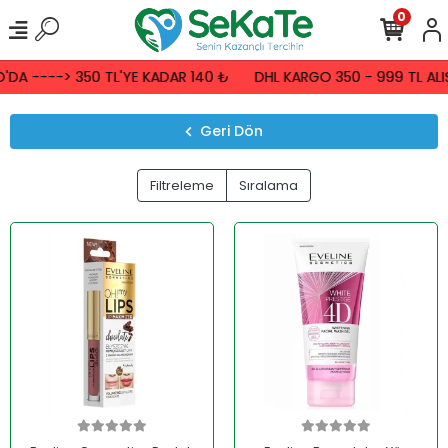
0
'DA ----> 350 TL'YE KADAR 140 ₺
DHL KARGO 350 - 999 TL ALI
Geri Dön
Filtreleme
Sıralama