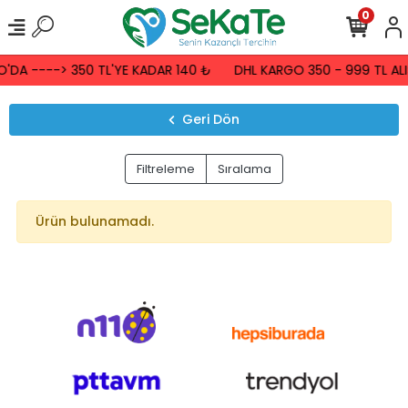
0
'DA ----> 350 TL'YE KADAR 140 ₺
DHL KARGO 350 - 999 TL ALI
Geri Dön
Filtreleme
Sıralama
Ürün bulunamadı.