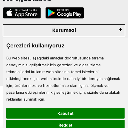
Kurumsal
Çerezleri kullanıyoruz
Kategoriler
Bu web sitesi, aşağıdaki amaçlar doğrultusunda tarama
Bize Ulaşın
deneyiminizi geliştirmek için çerezleri ve diğer izleme
teknolojilerini kullanır:
web sitesinin temel işlevlerini
etkinleştirmek için
,
web sitesinde daha iyi bir deneyim sağlamak
için
,
ürünlerimize ve hizmetlerimize olan ilginizi ölçmek ve
Tüm bilgileriniz 256bit SSL Sertifikası ile korunmaktadır.
pazarlama etkileşimlerini kişiselleştirmek için
,
sizinle daha alakalı
© 2024
Tüm Hakları Saklıdır
reklamlar sunmak için
.
Kabul et
superKET E-ticaret ve Pazaryeri Entegrasyon Çözümleri
Reddet