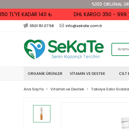
%100 ORİJİNAL ÜR
TL'YE KADAR 140 ₺
DHL KARGO 350 - 999 TL A
0501 151 07 58
info@sekate.com.tr
ORGANİK ÜRÜNLER
VİTAMİN VE DESTEK
CİLT 
Ana Sayfa
Vitamin ve Destek
Takviye Edici Gıdala