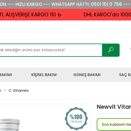
ÜN --- HIZLI KARGO --- WHATSAPP HATTI: 0501 151 0 758 ---
LIŞVERİŞE KARGO 110 ₺
DHL KARGO'da 1000 ₺ 
BAKIMI
KİŞİSEL BAKIM
GÜNEŞ BAKIMI
SAÇ B
r
C Vitamini
Newvit Vita
Son kullanım ta