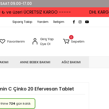
 SAAT:09.00-17.00
ve üzeri ÜCRETSİZ KARGO -----
DHL KARGO'D
Sipariş Takip
Yardım
İletişim
0
Giriş Yap
Favorilerim
Sepetim
Üye Ol
AKIMI
ANNE BEBEK BAKIMI
AĞIZ BAKIMI
min C Çinko 20 Efervesan Tablet
rihine
724
gün kaldı.