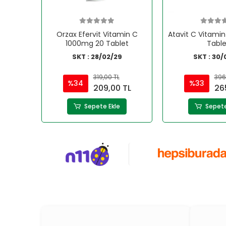
Orzax Efervit Vitamin C
Atavit C Vitami
1000mg 20 Tablet
Table
SKT : 28/02/29
SKT : 30/
319,00 TL
396
%34
%33
209,00 TL
26
Sepete Ekle
Sepete