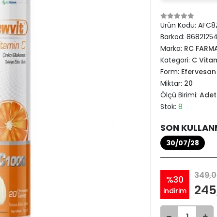
Ürün Kodu:
AFC8
Barkod:
8682125
Marka:
RC FARM
Kategori:
C Vitam
Form:
Efervesan
Miktar:
20
Ölçü Birimi:
Adet
Stok:
8
SON KULLAN
30/07/28
349,0
%30
245
indirim