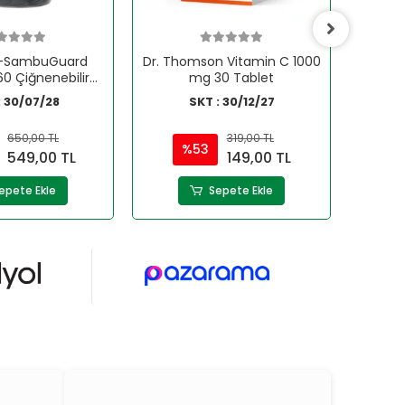
V-SambuGuard
Dr. Thomson Vitamin C 1000
Hyper
 Çiğnenebilir
mg 30 Tablet
Form
: 30/07/28
SKT : 30/12/27
650,00 TL
319,00 TL
%53
549,00 TL
149,00 TL
epete Ekle
Sepete Ekle