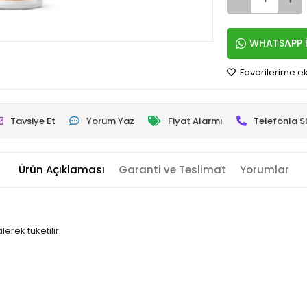
WHATSAPP İ
Favorilerime e
Tavsiye Et
Yorum Yaz
Fiyat Alarmı
Telefonla Si
Ürün Açıklaması
Garanti ve Teslimat
Yorumlar
erek tüketilir.