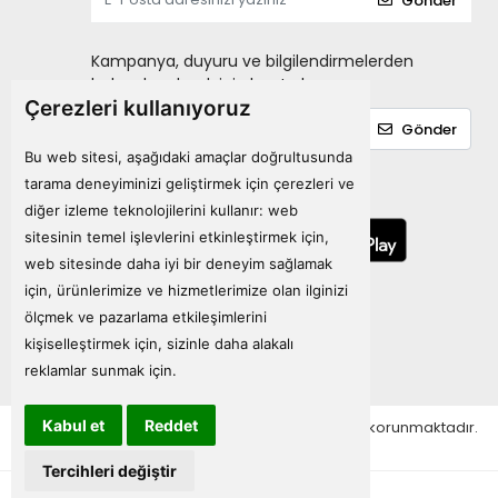
Gönder
Kampanya, duyuru ve bilgilendirmelerden
haberdar olmak için kayıt olun.
Çerezleri kullanıyoruz
Gönder
Bu web sitesi, aşağıdaki amaçlar doğrultusunda
tarama deneyiminizi geliştirmek için çerezleri ve
Mobil Uygulamalarımız
diğer izleme teknolojilerini kullanır:
web
sitesinin temel işlevlerini etkinleştirmek için
,
web sitesinde daha iyi bir deneyim sağlamak
için
,
ürünlerimize ve hizmetlerimize olan ilginizi
ölçmek ve pazarlama etkileşimlerini
kişiselleştirmek için
,
sizinle daha alakalı
reklamlar sunmak için
.
Kabul et
Reddet
Tüm bilgileriniz 256bit SSL Sertifikası ile korunmaktadır.
© 2024
Tüm Hakları Saklıdır
Tercihleri değiştir