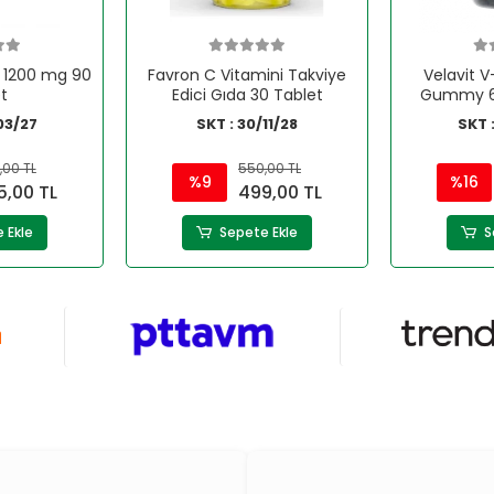
n 1200 mg 90
Favron C Vitamini Takviye
Velavit 
t
Edici Gıda 30 Tablet
Gummy 60
03/27
SKT : 30/11/28
SKT 
,00 TL
550,00 TL
%9
%16
5,00 TL
499,00 TL
 Ekle
Sepete Ekle
S