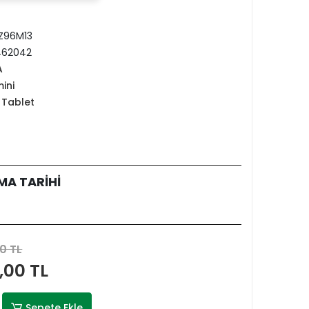
Z96M13
462042
A
ini
 Tablet
MA TARİHİ
0 TL
,00 TL
Sepete Ekle