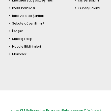
Mesafeli Satış Sözleşmesi
Kişisel Bakım
KVKK Politikası
Güneş Bakımı
İptal ve İade Şartları
Sekate güvenilir mi?
İletişim
Sipariş Takip
Havale Bildirimleri
Markalar
superKET E-ticaret ve Pazaryeri Entegrasyon Çözümleri