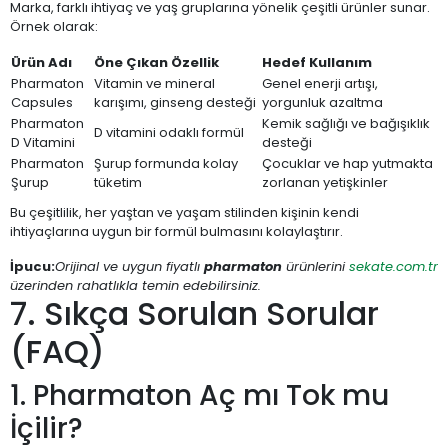
Marka, farklı ihtiyaç ve yaş gruplarına yönelik çeşitli ürünler sunar.
Örnek olarak:
Ürün Adı
Öne Çıkan Özellik
Hedef Kullanım
Pharmaton
Vitamin ve mineral
Genel enerji artışı,
Capsules
karışımı, ginseng desteği
yorgunluk azaltma
Pharmaton
Kemik sağlığı ve bağışıklık
D vitamini odaklı formül
D Vitamini
desteği
Pharmaton
Şurup formunda kolay
Çocuklar ve hap yutmakta
Şurup
tüketim
zorlanan yetişkinler
Bu çeşitlilik, her yaştan ve yaşam stilinden kişinin kendi
ihtiyaçlarına uygun bir formül bulmasını kolaylaştırır.
İpucu:
Orijinal ve uygun fiyatlı
pharmaton
ürünlerini
sekate.com.tr
üzerinden rahatlıkla temin edebilirsiniz.
7. Sıkça Sorulan Sorular
(FAQ)
1. Pharmaton Aç mı Tok mu
İçilir?