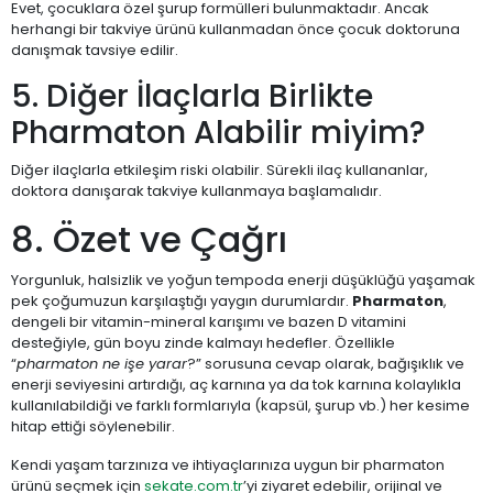
Evet, çocuklara özel şurup formülleri bulunmaktadır. Ancak
herhangi bir takviye ürünü kullanmadan önce çocuk doktoruna
danışmak tavsiye edilir.
5. Diğer İlaçlarla Birlikte
Pharmaton Alabilir miyim?
Diğer ilaçlarla etkileşim riski olabilir. Sürekli ilaç kullananlar,
doktora danışarak takviye kullanmaya başlamalıdır.
8. Özet ve Çağrı
Yorgunluk, halsizlik ve yoğun tempoda enerji düşüklüğü yaşamak
pek çoğumuzun karşılaştığı yaygın durumlardır.
Pharmaton
,
dengeli bir vitamin-mineral karışımı ve bazen D vitamini
desteğiyle, gün boyu zinde kalmayı hedefler. Özellikle
“
pharmaton ne işe yarar
?” sorusuna cevap olarak, bağışıklık ve
enerji seviyesini artırdığı, aç karnına ya da tok karnına kolaylıkla
kullanılabildiği ve farklı formlarıyla (kapsül, şurup vb.) her kesime
hitap ettiği söylenebilir.
Kendi yaşam tarzınıza ve ihtiyaçlarınıza uygun bir pharmaton
ürünü seçmek için
sekate.com.tr
’yi ziyaret edebilir, orijinal ve