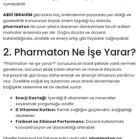
oynayabilir.
ABDİ İBRAHİM
gibi köklü ilaç üreticilerinin piyasada yer aldığı ve
güvenilirlik konusunun büyük önem taşıdığı bu alanda,
pharmaton
da uzun yıllara dayanan deneyimiyle tercih edilen
markalar arasında yer alır. Doğru dozda ve düzenli
kullanıldığında, zindelik ve enerji artışı gibi faydalar sağlayabilir.
2. Pharmaton Ne İşe Yarar?
“
Pharmaton ne işe yarar
?” sorusuna en basit şekilde yanıt vermek
gerekirse, vücudun eksik kalan vitamin ve mineral ihtiyacını
karşılayarak gün boyu daha enerjik ve dirençli olmanıza yardımcı
olur. Özellikle soğuk kış aylarında veya stresli dönemlerde
bağışıklık sistemine ek bir destek sunar.
Enerji Desteği:
İçerdiği B vitaminleri ve mineraller
sayesinde yorgunluğu azaltır.
D Vitamini Katkısı:
Kemik sağlığını güçlendirir, bağışıklığı
destekler.
Fiziksel ve Zihinsel Performans:
Düzenli kullanımda
konsantrasyon ve dayanıklılığı artırabilir.
Elbette herhangi bir takviye edici gıda gibi,
pharmaton
tek