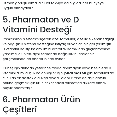
uzman görüşü almalıdır. Her takviye edici gıda, her bünyeye
uygun olmayabilir.
5. Pharmaton ve D
Vitamini Desteği
Pharmaton d vitamini
içeren özel formüller, özellikle kemik sağlığı
ve bağışıklık sistemi desteğine ihtiyaç duyanlar için geliştirilmiştir.
D vitamini, kalsiyum emilimini artırarak kemiklerin güçlenmesine
yardımcı olurken, aynı zamanda bağışıklık hücrelerinin
çalışmasında da önemli bir rol oynar.
Güneş ışınlarından yeterince faydalanamayan veya besinlerle D
vitamini alımı düşük kalan kişiler için,
pharmaton
gibi formüllerde
sunulan ek destek oldukça faydalı olabilir. Yine de aşırı dozun
önüne geçmek için ürün etiketindeki talimatları dikkate almak
büyük önem taşır.
6. Pharmaton Ürün
Çeşitleri