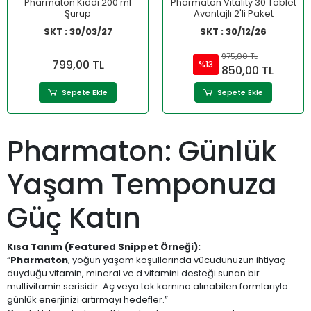
Pharmaton Kiddi 200 ml
Pharmaton Vitality 30 Tablet
Şurup
Avantajlı 2'li Paket
SKT : 30/03/27
SKT : 30/12/26
975,00 TL
799,00 TL
%13
850,00 TL
Sepete Ekle
Sepete Ekle
Pharmaton: Günlük
Yaşam Temponuza
Güç Katın
Kısa Tanım (Featured Snippet Örneği):
“
Pharmaton
, yoğun yaşam koşullarında vücudunuzun ihtiyaç
duyduğu vitamin, mineral ve d vitamini desteği sunan bir
multivitamin serisidir. Aç veya tok karnına alınabilen formlarıyla
günlük enerjinizi artırmayı hedefler.”