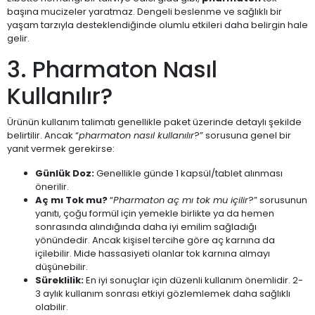
başına mucizeler yaratmaz. Dengeli beslenme ve sağlıklı bir
yaşam tarzıyla desteklendiğinde olumlu etkileri daha belirgin hale
gelir.
3. Pharmaton Nasıl
Kullanılır?
Ürünün kullanım talimatı genellikle paket üzerinde detaylı şekilde
belirtilir. Ancak “
pharmaton nasıl kullanılır
?” sorusuna genel bir
yanıt vermek gerekirse:
Günlük Doz:
Genellikle günde 1 kapsül/tablet alınması
önerilir.
Aç mı Tok mu?
“
Pharmaton aç mı tok mu içilir
?” sorusunun
yanıtı, çoğu formül için yemekle birlikte ya da hemen
sonrasında alındığında daha iyi emilim sağladığı
yönündedir. Ancak kişisel tercihe göre aç karnına da
içilebilir. Mide hassasiyeti olanlar tok karnına almayı
düşünebilir.
Süreklilik:
En iyi sonuçlar için düzenli kullanım önemlidir. 2-
3 aylık kullanım sonrası etkiyi gözlemlemek daha sağlıklı
olabilir.