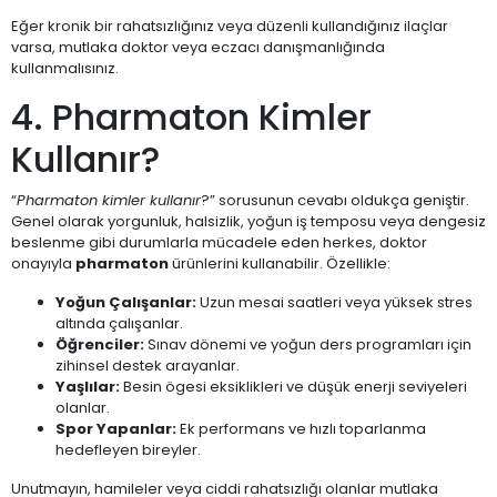
Eğer kronik bir rahatsızlığınız veya düzenli kullandığınız ilaçlar
varsa, mutlaka doktor veya eczacı danışmanlığında
kullanmalısınız.
4. Pharmaton Kimler
Kullanır?
“
Pharmaton kimler kullanır
?” sorusunun cevabı oldukça geniştir.
Genel olarak yorgunluk, halsizlik, yoğun iş temposu veya dengesiz
beslenme gibi durumlarla mücadele eden herkes, doktor
onayıyla
pharmaton
ürünlerini kullanabilir. Özellikle:
Yoğun Çalışanlar:
Uzun mesai saatleri veya yüksek stres
altında çalışanlar.
Öğrenciler:
Sınav dönemi ve yoğun ders programları için
zihinsel destek arayanlar.
Yaşlılar:
Besin ögesi eksiklikleri ve düşük enerji seviyeleri
olanlar.
Spor Yapanlar:
Ek performans ve hızlı toparlanma
hedefleyen bireyler.
Unutmayın, hamileler veya ciddi rahatsızlığı olanlar mutlaka