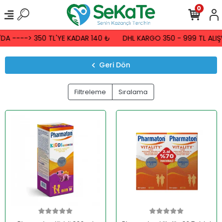
0
A ----> 350 TL'YE KADAR 140 ₺
DHL KARGO 350 - 999 TL ALIŞV
Geri Dön
Filtreleme
Sıralama