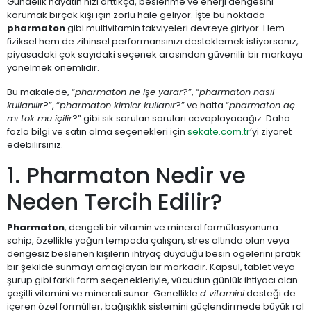
Gündelik hayatın hızı arttıkça, beslenme ve enerji dengesini
korumak birçok kişi için zorlu hale geliyor. İşte bu noktada
pharmaton
gibi multivitamin takviyeleri devreye giriyor. Hem
fiziksel hem de zihinsel performansınızı desteklemek istiyorsanız,
piyasadaki çok sayıdaki seçenek arasından güvenilir bir markaya
yönelmek önemlidir.
Bu makalede, “
pharmaton ne işe yarar
?”, “
pharmaton nasıl
kullanılır
?”, “
pharmaton kimler kullanır
?” ve hatta “
pharmaton aç
mı tok mu içilir
?” gibi sık sorulan soruları cevaplayacağız. Daha
fazla bilgi ve satın alma seçenekleri için
sekate.com.tr
’yi ziyaret
edebilirsiniz.
1. Pharmaton Nedir ve
Neden Tercih Edilir?
Pharmaton
, dengeli bir vitamin ve mineral formülasyonuna
sahip, özellikle yoğun tempoda çalışan, stres altında olan veya
dengesiz beslenen kişilerin ihtiyaç duyduğu besin ögelerini pratik
bir şekilde sunmayı amaçlayan bir markadır. Kapsül, tablet veya
şurup gibi farklı form seçenekleriyle, vücudun günlük ihtiyacı olan
çeşitli vitamini ve minerali sunar. Genellikle
d vitamini
desteği de
içeren özel formüller, bağışıklık sistemini güçlendirmede büyük rol