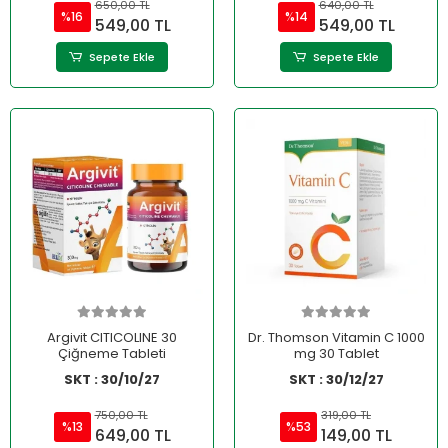
650,00 TL
640,00 TL
%16
%14
549,00 TL
549,00 TL
Sepete Ekle
Sepete Ekle
Argivit CITICOLINE 30
Dr. Thomson Vitamin C 1000
Çiğneme Tableti
mg 30 Tablet
SKT : 30/10/27
SKT : 30/12/27
750,00 TL
319,00 TL
%13
%53
649,00 TL
149,00 TL