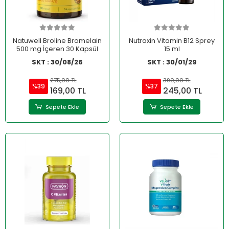
Natuwell Broline Bromelain
Nutraxin Vitamin B12 Sprey
500 mg İçeren 30 Kapsül
15 ml
SKT : 30/08/26
SKT : 30/01/29
275,00 TL
390,00 TL
%39
%37
169,00 TL
245,00 TL
Sepete Ekle
Sepete Ekle