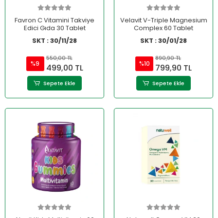
Favron C Vitamini Takviye
Velavit V-Triple Magnesium
Edici Gıda 30 Tablet
Complex 60 Tablet
SKT : 30/11/28
SKT : 30/01/28
550,00 TL
890,90 TL
%9
%10
499,00 TL
799,90 TL
Sepete Ekle
Sepete Ekle