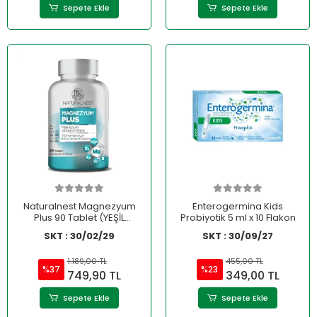
Sepete Ekle
Sepete Ekle
Naturalnest Magnezyum
Enterogermina Kids
Plus 90 Tablet (YEŞİL
Probiyotik 5 ml x 10 Flakon
AMBALAJ)
SKT : 30/02/29
SKT : 30/09/27
1.189,00 TL
455,00 TL
%37
%23
749,90 TL
349,00 TL
Sepete Ekle
Sepete Ekle