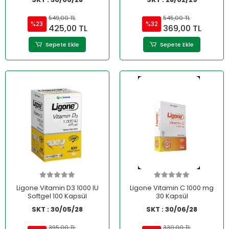
549,00 TL
545,00 TL
%23
%32
425,00 TL
369,00 TL
Sepete Ekle
Sepete Ekle
Ligone Vitamin D3 1000 IU
Ligone Vitamin C 1000 mg
Softgel 100 Kapsül
30 Kapsül
SKT : 30/05/28
SKT : 30/06/28
395,00 TL
330,00 TL