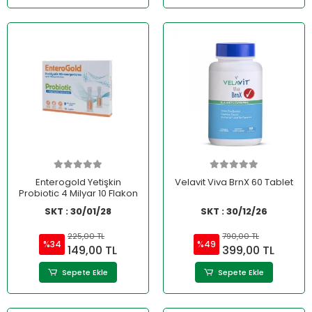
Enterogold Yetişkin
Velavit Viva BrnX 60 Tablet
Probiotic 4 Milyar 10 Flakon
SKT : 30/01/28
SKT : 30/12/26
225,00 TL
790,00 TL
%34
%49
149,00 TL
399,00 TL
Sepete Ekle
Sepete Ekle