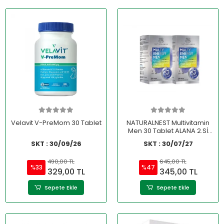
Velavit V-PreMom 30 Tablet
NATURALNEST Multivitamin
Men 30 Tablet ALANA 2.Sİ
%50 İNDİRİMLİ
SKT : 30/09/26
SKT : 30/07/27
490,00 TL
645,00 TL
%33
%47
329,00 TL
345,00 TL
Sepete Ekle
Sepete Ekle