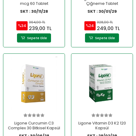
mcg 60 Tablet
Çiğneme Tablet
SKT : 30/11/28
SKT : 30/01/29
364,00 TL
328,00 TL
%34
%24
239,00 TL
249,00 TL
Sepete Ekle
Sepete Ekle
Ligone Curcumin C3
Ligone Vitamin D3 K2 120
Complex 30 Bitkisel Kapsül
Kapsül
SKT : 30/06/28
SKT : 28/02/29