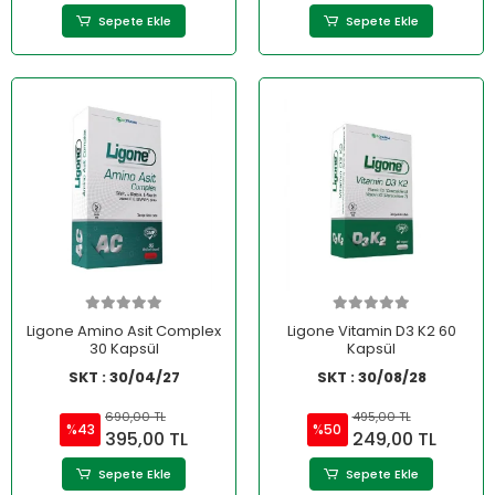
Sepete Ekle
Sepete Ekle
Ligone Amino Asit Complex
Ligone Vitamin D3 K2 60
30 Kapsül
Kapsül
SKT : 30/04/27
SKT : 30/08/28
690,00 TL
495,00 TL
%43
%50
395,00 TL
249,00 TL
Sepete Ekle
Sepete Ekle