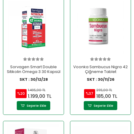
Sorvagen Smart Double
Voonka Sambucus Nigra 42
Sitikolin Omega 3 30 Kapsül
Çiğneme Tablet
SKT : 30/12/28
SKT : 30/11/26
1.495,00 TL
295,00 TL
%20
%37
1.199,00 TL
185,00 TL
Sepete Ekle
Sepete Ekle