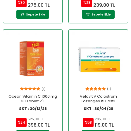
%30
%28
275,00 TL
239,00 TL
Sepete Ekle
Sepete Ekle
(1)
(1)
Ocean Vitamin C 1000 mg
Velavit V Colostrum
30 Tablet 2'li
Lozenges 15 Pastil
SKT : 30/12/28
SKT : 30/04/28
525,00 TL
285,00 TL
%24
%58
398,00 TL
119,00 TL