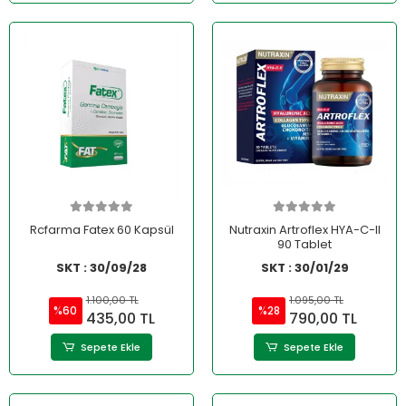
Rcfarma Fatex 60 Kapsül
Nutraxin Artroflex HYA-C-II
90 Tablet
SKT : 30/09/28
SKT : 30/01/29
1.100,00 TL
1.095,00 TL
%60
%28
435,00 TL
790,00 TL
Sepete Ekle
Sepete Ekle