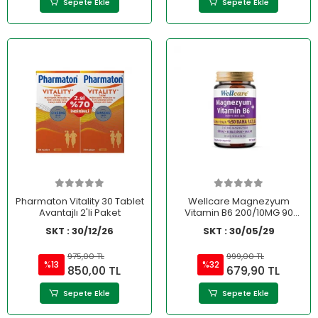
Sepete Ekle
Sepete Ekle
Pharmaton Vitality 30 Tablet
Wellcare Magnezyum
Avantajlı 2'li Paket
Vitamin B6 200/10MG 90
Tablet
SKT : 30/12/26
SKT : 30/05/29
975,00 TL
999,00 TL
%13
%32
850,00 TL
679,90 TL
Sepete Ekle
Sepete Ekle