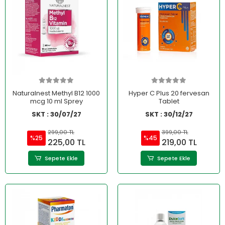
Naturalnest Methyl B12 1000
Hyper C Plus 20 fervesan
mcg 10 ml Sprey
Tablet
SKT : 30/07/27
SKT : 30/12/27
299,00 TL
399,00 TL
%25
%45
225,00 TL
219,00 TL
Sepete Ekle
Sepete Ekle