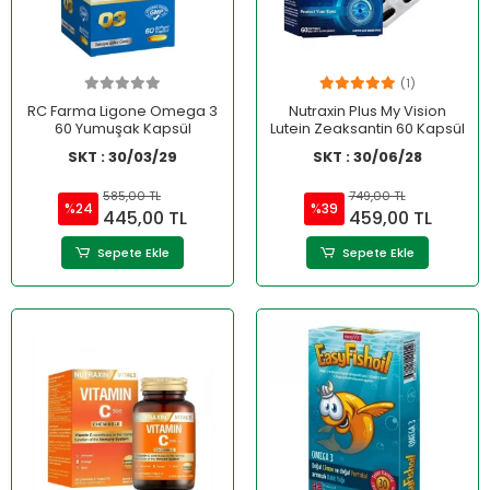
(1)
RC Farma Ligone Omega 3
Nutraxin Plus My Vision
60 Yumuşak Kapsül
Lutein Zeaksantin 60 Kapsül
SKT : 30/03/29
SKT : 30/06/28
585,00 TL
749,00 TL
%24
%39
445,00 TL
459,00 TL
Sepete Ekle
Sepete Ekle