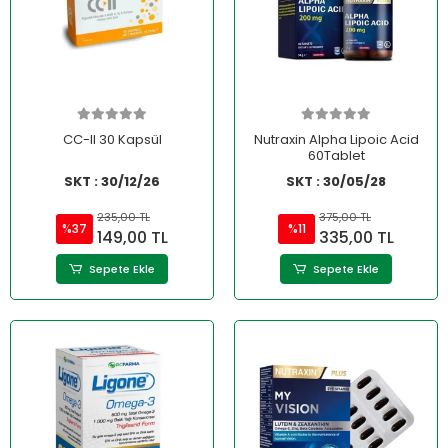
CC-II 30 Kapsül
Nutraxin Alpha Lipoic Acid
60Tablet
SKT : 30/12/26
SKT : 30/05/28
235,00 TL
375,00 TL
%37
%11
149,00 TL
335,00 TL
Sepete Ekle
Sepete Ekle