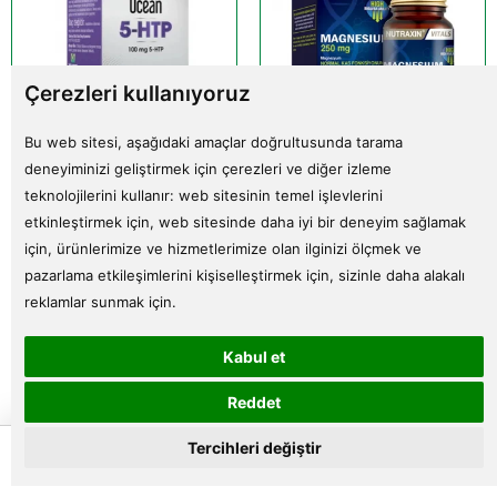
Çerezleri kullanıyoruz
Bu web sitesi, aşağıdaki amaçlar doğrultusunda tarama
deneyiminizi geliştirmek için çerezleri ve diğer izleme
Ocean 5-HTP 100 mg 30
Nutraxin Magnezyum 250
teknolojilerini kullanır:
web sitesinin temel işlevlerini
Kapsül
mg 60 Tablet
etkinleştirmek için
,
web sitesinde daha iyi bir deneyim sağlamak
SKT : 30/08/26
SKT : 30/12/28
için
,
ürünlerimize ve hizmetlerimize olan ilginizi ölçmek ve
499,00 TL
480,00 TL
pazarlama etkileşimlerini kişiselleştirmek için
,
sizinle daha alakalı
%41
%43
294,00 TL
275,00 TL
reklamlar sunmak için
.
Sepete Ekle
Sepete Ekle
Kabul et
Reddet
0
Tercihleri değiştir
Anasayfa
Ürünler
Sepetim
Favorilerim
Hesabım