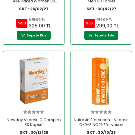
Aile Paketi Women 30
Men 30 Tablet
Tablet Men 30 Tablet
SKT : 28/02/27
SKT : 30/02/27
645,00 TL
459,00 TL
%50
%35
325,00 TL
299,00 TL
Sepete Ekle
Sepete Ekle
Newday Vitamin C Complex
Nutraxin Efervesan - Vitamin
30 Kapsül
C-D-ZINC 15 Efervesan
Tablet
SKT : 30/12/28
SKT : 30/10/28