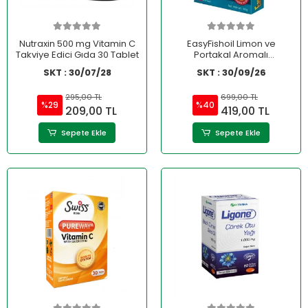
Nutraxin 500 mg Vitamin C
EasyFishoil Limon ve
Takviye Edici Gıda 30 Tablet
Portakal Aromalı
Çiğnenebilir Jel 30 Adet
SKT : 30/07/28
SKT : 30/09/26
295,00 TL
699,00 TL
%29
%40
209,00 TL
419,00 TL
Sepete Ekle
Sepete Ekle