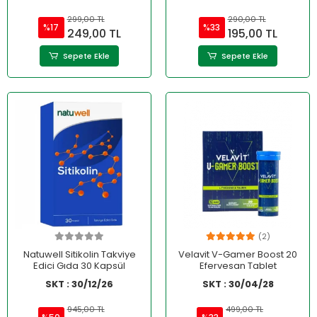
299,00 TL
290,00 TL
%17
%33
249,00 TL
195,00 TL
Sepete Ekle
Sepete Ekle
(2)
Natuwell Sitikolin Takviye
Velavit V-Gamer Boost 20
Edici Gıda 30 Kapsül
Efervesan Tablet
SKT : 30/12/26
SKT : 30/04/28
945,00 TL
499,00 TL