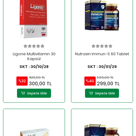
Ligone Multivitamin 30
Nutraxin Immun-S 60 Tablet
Kapsül
SKT : 30/10/28
SKT : 30/01/29
439,00 TL
500,00 TL
%32
%40
300,00 TL
299,00 TL
Sepete Ekle
Sepete Ekle