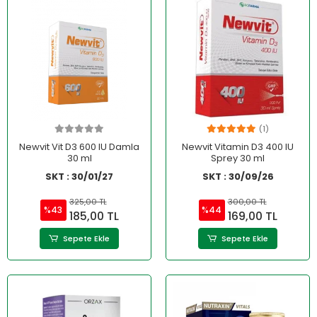
(1)
Newvit Vit D3 600 IU Damla
Newvit Vitamin D3 400 IU
30 ml
Sprey 30 ml
SKT : 30/01/27
SKT : 30/09/26
325,00 TL
300,00 TL
%43
%44
185,00 TL
169,00 TL
Sepete Ekle
Sepete Ekle