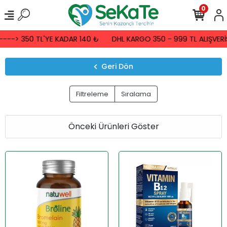
0
-> 350 TL'YE KADAR 140 ₺
DHL KARGO 350 - 999 TL ALIŞVERİŞE
Geri Dön
Filtreleme
Sıralama
Önceki Ürünleri Göster