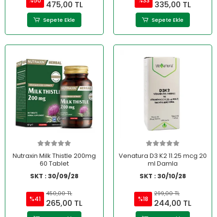
%50
%33
475,00 TL
335,00 TL
Sepete Ekle
Sepete Ekle
Nutraxin Milk Thistle 200mg
Venatura D3 K2 11.25 mcg 20
60 Tablet
ml Damla
SKT : 30/09/28
SKT : 30/10/28
450,00 TL
299,00 TL
%41
%18
265,00 TL
244,00 TL