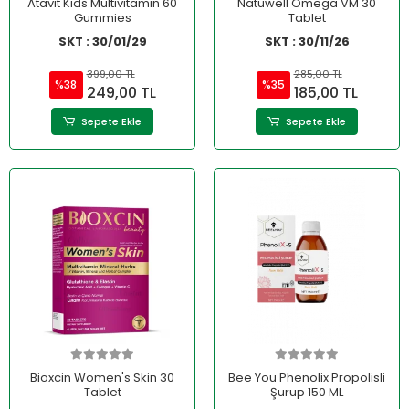
Atavit Kids Multivitamin 60
Natuwell Omega VM 30
Gummies
Tablet
SKT : 30/01/29
SKT : 30/11/26
399,00 TL
285,00 TL
%38
%35
249,00 TL
185,00 TL
Sepete Ekle
Sepete Ekle
Bioxcin Women's Skin 30
Bee You Phenolix Propolisli
Tablet
Şurup 150 ML