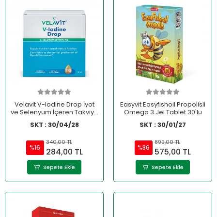
Velavit V-lodine Drop İyot
Easyvit Easyfishoil Propolisli
ve Selenyum İçeren Takviye
Omega 3 Jel Tablet 30'lu
Edici Gıda 25 ml
SKT : 30/04/28
SKT : 30/01/27
340,00 TL
899,00 TL
%16
%36
284,00 TL
575,00 TL
Sepete Ekle
Sepete Ekle