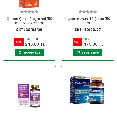
Ocean Çinko Bisglisinat 150
Hyper Immun 44 Şurup 150
ml - Muz Aromalı
ml
SKT : 30/08/26
SKT : 30/06/27
375,00 TL
595,00 TL
%35
%20
245,00 TL
475,00 TL
Sepete Ekle
Sepete Ekle