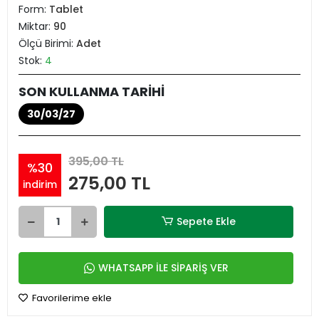
Form:
Tablet
Miktar:
90
Ölçü Birimi:
Adet
Stok:
4
SON KULLANMA TARİHİ
30/03/27
395,00 TL
%30
275,00 TL
indirim
Sepete Ekle
WHATSAPP İLE SİPARİŞ VER
Favorilerime ekle