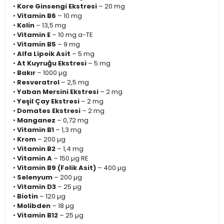
•
Kore Ginsengi Ekstresi
– 20 mg
•
Vitamin B6
– 10 mg
•
Kolin
– 13,5 mg
•
Vitamin E
– 10 mg a-TE
•
Vitamin B5
– 9 mg
•
Alfa Lipoik Asit
– 5 mg
•
At Kuyruğu Ekstresi
– 5 mg
•
Bakır
– 1000 µg
•
Resveratrol
– 2,5 mg
•
Yaban Mersini Ekstresi
– 2 mg
•
Yeşil Çay Ekstresi
– 2 mg
•
Domates Ekstresi
– 2 mg
•
Manganez
– 0,72 mg
•
Vitamin B1
– 1,3 mg
•
Krom
– 200 µg
•
Vitamin B2
– 1,4 mg
•
Vitamin A
– 150 µg RE
•
Vitamin B9 (Folik Asit)
– 400 µg
•
Selenyum
– 200 µg
•
Vitamin D3
– 25 µg
•
Biotin
– 120 µg
•
Molibden
– 18 µg
•
Vitamin B12
– 25 µg