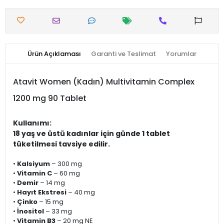
Ürün Açıklaması
Garanti ve Teslimat
Yorumlar
Atavit Women (Kadın) Multivitamin Complex
1200 mg 90 Tablet
Kullanımı:
18 yaş ve üstü kadınlar için günde 1 tablet
tüketilmesi tavsiye edilir.
•
Kalsiyum
– 300 mg
•
Vitamin C
– 60 mg
•
Demir
– 14 mg
•
Hayıt Ekstresi
– 40 mg
•
Çinko
– 15 mg
•
İnositol
– 33 mg
•
Vitamin B3
– 20 mg NE