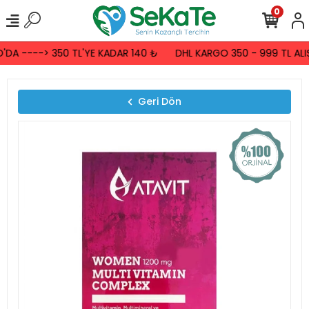
0
DA ----> 350 TL'YE KADAR 140 ₺
DHL KARGO 350 - 999 TL ALIŞ
Geri Dön