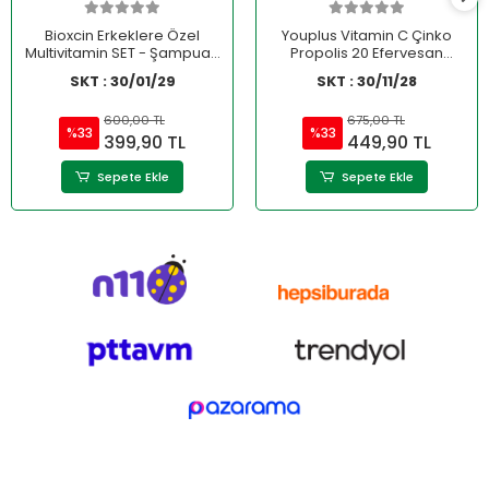
Bioxcin Erkeklere Özel
Youplus Vitamin C Çinko
Multivitamin SET - Şampuan
Propolis 20 Efervesan
HEDİYE
Tablet - 2.si %50 İndirimli
SKT : 30/01/29
SKT : 30/11/28
600,00 TL
675,00 TL
%33
%33
399,90 TL
449,90 TL
Sepete Ekle
Sepete Ekle