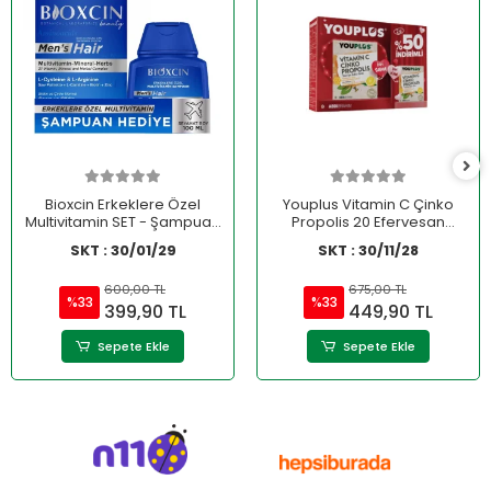
Bioxcin Erkeklere Özel
Youplus Vitamin C Çinko
Multivitamin SET - Şampuan
Propolis 20 Efervesan
HEDİYE
Tablet - 2.si %50 İndirimli
SKT : 30/01/29
SKT : 30/11/28
600,00 TL
675,00 TL
%33
%33
399,90 TL
449,90 TL
Sepete Ekle
Sepete Ekle