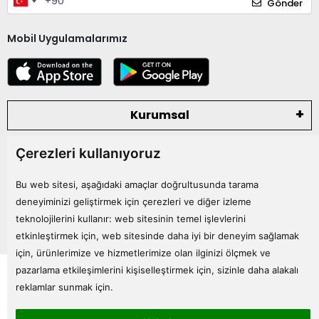
Gönder
Mobil Uygulamalarımız
Kurumsal
Çerezleri kullanıyoruz
Kategoriler
Bu web sitesi, aşağıdaki amaçlar doğrultusunda tarama
Bize Ulaşın
deneyiminizi geliştirmek için çerezleri ve diğer izleme
teknolojilerini kullanır:
web sitesinin temel işlevlerini
etkinleştirmek için
,
web sitesinde daha iyi bir deneyim sağlamak
için
,
ürünlerimize ve hizmetlerimize olan ilginizi ölçmek ve
Tüm bilgileriniz 256bit SSL Sertifikası ile korunmaktadır.
pazarlama etkileşimlerini kişiselleştirmek için
,
sizinle daha alakalı
© 2024
Tüm Hakları Saklıdır
reklamlar sunmak için
.