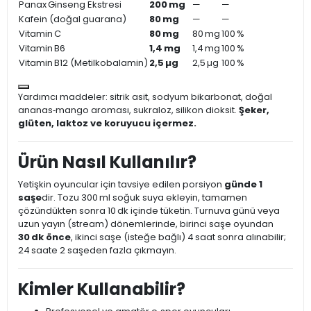
Panax Ginseng Ekstresi
200 mg
—
—
Kafein (doğal guarana)
80 mg
—
—
Vitamin C
80 mg
80 mg
100 %
Vitamin B6
1,4 mg
1,4 mg
100 %
Vitamin B12 (Metilkobalamin)
2,5 µg
2,5 µg
100 %
Yardımcı maddeler: sitrik asit, sodyum bikarbonat, doğal
ananas‑mango aroması, sukraloz, silikon dioksit.
Şeker,
glüten, laktoz ve koruyucu içermez.
Ürün Nasıl Kullanılır?
Yetişkin oyuncular için tavsiye edilen porsiyon
günde 1
saşe
dir. Tozu 300 ml soğuk suya ekleyin, tamamen
çözündükten sonra 10 dk içinde tüketin. Turnuva günü veya
uzun yayın (stream) dönemlerinde, birinci saşe oyundan
30 dk önce
, ikinci saşe (isteğe bağlı) 4 saat sonra alınabilir;
24 saate 2 saşeden fazla çıkmayın.
Kimler Kullanabilir?