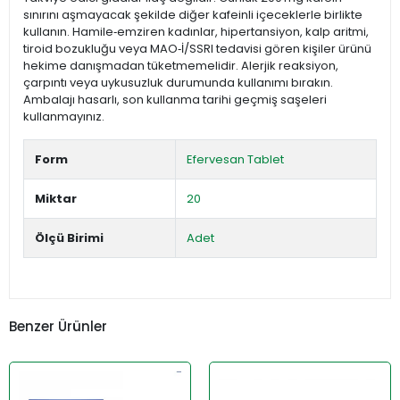
sınırını aşmayacak şekilde diğer kafeinli içeceklerle birlikte
kullanın. Hamile‑emziren kadınlar, hipertansiyon, kalp aritmi,
tiroid bozukluğu veya MAO‑İ/SSRI tedavisi gören kişiler ürünü
hekime danışmadan tüketmemelidir. Alerjik reaksiyon,
çarpıntı veya uykusuzluk durumunda kullanımı bırakın.
Ambalajı hasarlı, son kullanma tarihi geçmiş saşeleri
kullanmayınız.
Form
Efervesan Tablet
Miktar
20
Ölçü Birimi
Adet
Benzer Ürünler