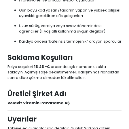
Profesyonel ve amatör e‑spor oyuncuları
Gün boyu kod yazan / tasarım yapan ve yüksek bilişsel
uyanıklık gerektiren ofis çalışanları
Uzun sürüş, vardiya veya sınav dönemindeki
öğrenciler (11 yaş altı kullanıma uygun değildir)
Kardiyo öncesi “kafeinsiz termojenik” arayan sporcular
Saklama Koşulları
Folyo saşeleri
15‑25 °C
arasında, ışık‑nemden uzakta
saklayın. Açılmış saşe bekletilmemeli; karışım hazırlandıktan
sonra dibe çökme olmadan tüketilmelidir.
Üretici Şirket Adı
Velavit Vitamin Pazarlama AŞ
Uyarılar
Takviye edici gıdalar ilaç değildir. Günlük 200 mg kafein