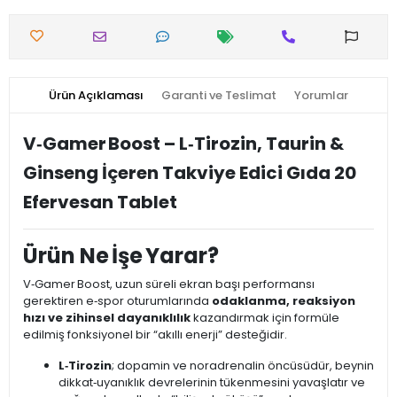
Ürün Açıklaması
Garanti ve Teslimat
Yorumlar
V‑Gamer Boost – L‑Tirozin, Taurin &
Ginseng İçeren Takviye Edici Gıda 20
Efervesan Tablet
Ürün Ne İşe Yarar?
V‑Gamer Boost, uzun süreli ekran başı performansı
gerektiren e‑spor oturumlarında
odaklanma, reaksiyon
hızı ve zihinsel dayanıklılık
kazandırmak için formüle
edilmiş fonksiyonel bir “akıllı enerji” desteğidir.
L‑Tirozin
; dopamin ve noradrenalin öncüsüdür, beynin
dikkat‑uyanıklık devrelerinin tükenmesini yavaşlatır ve