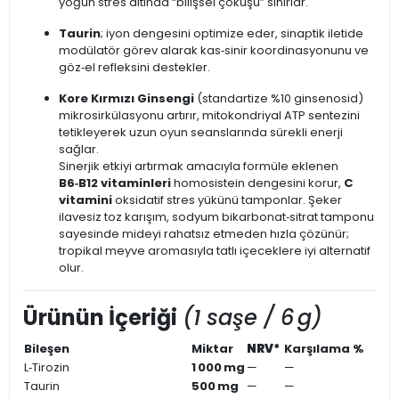
yoğun stres altında “bilişsel çöküşü” sınırlar.
Taurin
; iyon dengesini optimize eder, sinaptik iletide
modülatör görev alarak kas‑sinir koordinasyonunu ve
göz‑el refleksini destekler.
Kore Kırmızı Ginsengi
(standartize %10 ginsenosid)
mikrosirkülasyonu artırır, mitokondriyal ATP sentezini
tetikleyerek uzun oyun seanslarında sürekli enerji
sağlar.
Sinerjik etkiyi artırmak amacıyla formüle eklenen
B6‑B12 vitaminleri
homosistein dengesini korur,
C
vitamini
oksidatif stres yükünü tamponlar. Şeker
ilavesiz toz karışım, sodyum bikarbonat‑sitrat tamponu
sayesinde mideyi rahatsız etmeden hızla çözünür;
tropikal meyve aromasıyla tatlı içeceklere iyi alternatif
olur.
Ürünün İçeriği
(1 saşe / 6 g)
Bileşen
Miktar
NRV*
Karşılama %
L‑Tirozin
1 000 mg
—
—
Taurin
500 mg
—
—