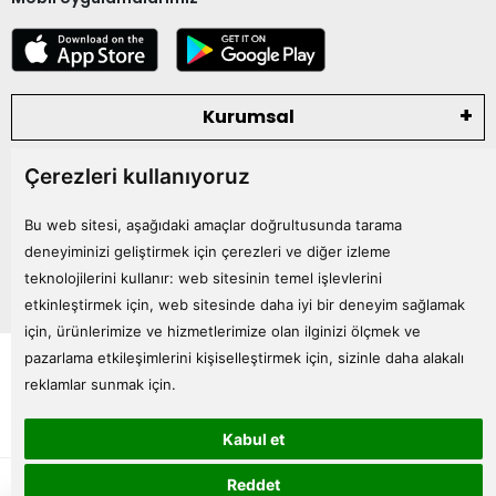
Kurumsal
Çerezleri kullanıyoruz
Kategoriler
Bu web sitesi, aşağıdaki amaçlar doğrultusunda tarama
Bize Ulaşın
deneyiminizi geliştirmek için çerezleri ve diğer izleme
teknolojilerini kullanır:
web sitesinin temel işlevlerini
etkinleştirmek için
,
web sitesinde daha iyi bir deneyim sağlamak
için
,
ürünlerimize ve hizmetlerimize olan ilginizi ölçmek ve
Tüm bilgileriniz 256bit SSL Sertifikası ile korunmaktadır.
pazarlama etkileşimlerini kişiselleştirmek için
,
sizinle daha alakalı
© 2024
Tüm Hakları Saklıdır
reklamlar sunmak için
.
Kabul et
superKET E-ticaret ve Pazaryeri Entegrasyon Çözümleri
Reddet