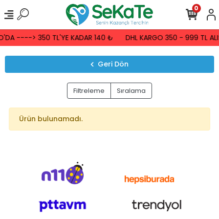
0
'DA ----> 350 TL'YE KADAR 140 ₺
DHL KARGO 350 - 999 TL ALI
Geri Dön
Filtreleme
Sıralama
Ürün bulunamadı.