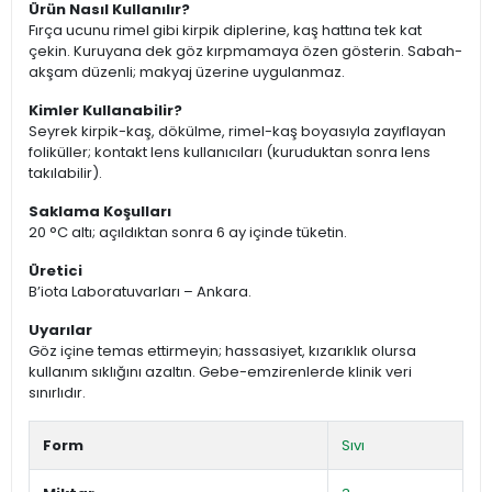
Ürün Nasıl Kullanılır?
Fırça ucunu rimel gibi kirpik diplerine, kaş hattına tek kat
çekin. Kuruyana dek göz kırpmamaya özen gösterin. Sabah-
akşam düzenli; makyaj üzerine uygulanmaz.
Kimler Kullanabilir?
Seyrek kirpik-kaş, dökülme, rimel-kaş boyasıyla zayıflayan
foliküller; kontakt lens kullanıcıları (kuruduktan sonra lens
takılabilir).
Saklama Koşulları
20 °C altı; açıldıktan sonra 6 ay içinde tüketin.
Üretici
B’iota Laboratuvarları – Ankara.
Uyarılar
Göz içine temas ettirmeyin; hassasiyet, kızarıklık olursa
kullanım sıklığını azaltın. Gebe-emzirenlerde klinik veri
sınırlıdır.
Form
Sıvı