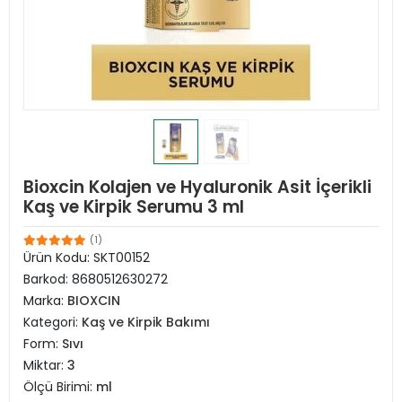
Bioxcin Kolajen ve Hyaluronik Asit İçerikli
Kaş ve Kirpik Serumu 3 ml
(1)
Ürün Kodu:
SKT00152
Barkod:
8680512630272
Marka:
BIOXCIN
Kategori:
Kaş ve Kirpik Bakımı
Form:
Sıvı
Miktar:
3
Ölçü Birimi:
ml