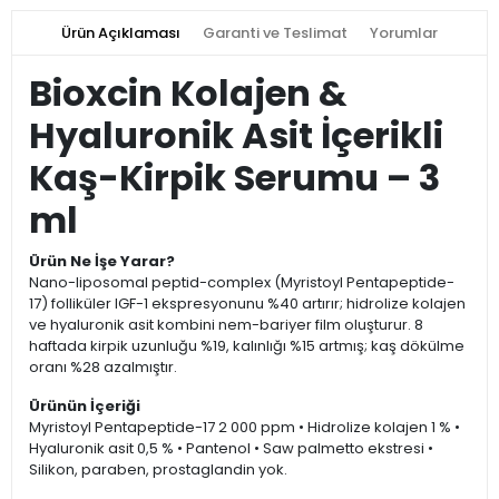
Ürün Açıklaması
Garanti ve Teslimat
Yorumlar
Bioxcin Kolajen &
Hyaluronik Asit İçerikli
Kaş-Kirpik Serumu – 3
ml
Ürün Ne İşe Yarar?
Nano-liposomal peptid-complex (Myristoyl Pentapeptide-
17) folliküler IGF-1 ekspresyonunu %40 artırır; hidrolize kolajen
ve hyaluronik asit kombini nem-bariyer film oluşturur. 8
haftada kirpik uzunluğu %19, kalınlığı %15 artmış; kaş dökülme
oranı %28 azalmıştır.
Ürünün İçeriği
Myristoyl Pentapeptide-17 2 000 ppm • Hidrolize kolajen 1 % •
Hyaluronik asit 0,5 % • Pantenol • Saw palmetto ekstresi •
Silikon, paraben, prostaglandin yok.