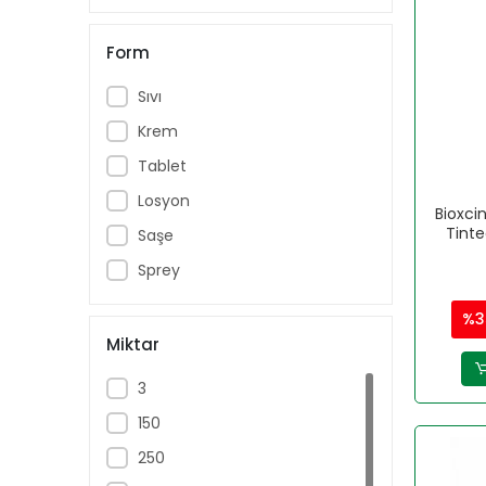
BÖHM
Form
BRUNO BABY
CAUDALIE
Sıvı
CECEMED
Krem
DAY2DAY
Tablet
DR. THOMSON
Losyon
Bioxci
DRICLOR
Tint
Saşe
DUCRAY
Sprey
DULCOSOFT
%3
EASYFİSHOİL
Miktar
edis pharma
3
ENTEROGERMİNA
150
ENTEROGOLD
250
EVELINE COSMETICS