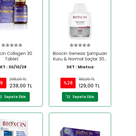
cin Collagen 30
Bioxcin Genesis Şampuan
Tablet
Kuru & Normal Saçlar 300
ml
KT : 30/10/28
SKT : Miatsız
295,00 TL
180,00 TL
19
%28
238,00 TL
129,00 TL
Sepete Ekle
Sepete Ekle