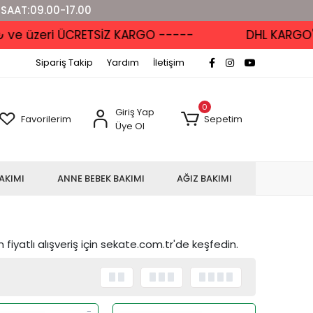
 SAAT:09.00-17.00
üzeri ÜCRETSİZ KARGO -----
DHL KARGO'DA --
Sipariş Takip
Yardım
İletişim
0
Giriş Yap
Favorilerim
Sepetim
Üye Ol
AKIMI
ANNE BEBEK BAKIMI
AĞIZ BAKIMI
 fiyatlı alışveriş için sekate.com.tr'de keşfedin.