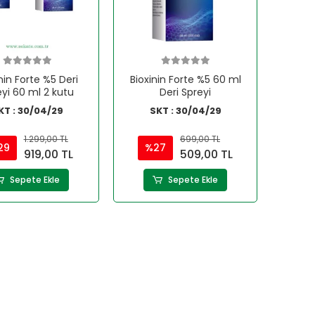
nin Forte %5 Deri
Bioxinin Forte %5 60 ml
yi 60 ml 2 kutu
Deri Spreyi
KT : 30/04/29
SKT : 30/04/29
1.299,00 TL
699,00 TL
29
%27
919,00 TL
509,00 TL
Sepete Ekle
Sepete Ekle