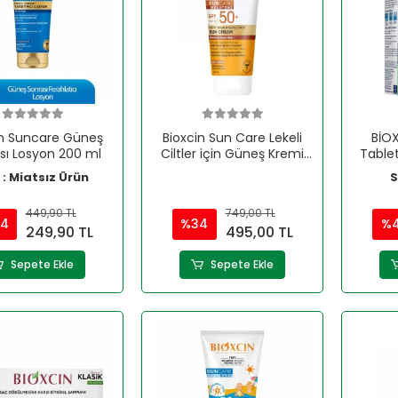
in Suncare Güneş
Bioxcin Sun Care Lekeli
BİOX
sı Losyon 200 ml
Ciltler için Güneş Kremi
Tablet
SPF 50+ 150 ml
Şampua
 : Miatsız Ürün
S
449,90 TL
749,00 TL
4
%34
%
249,90 TL
495,00 TL
Sepete Ekle
Sepete Ekle