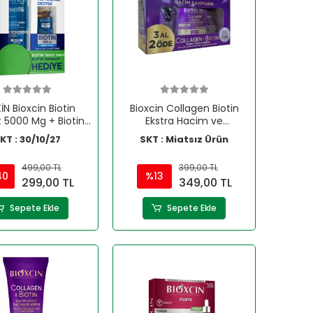
İN Bioxcin Biotin
Bioxcin Collagen Biotin
 5000 Mg + Biotin
Ekstra Hacim ve
n 300 Ml Hediyeli
Dolgunlaştırıcı 3 Al 2 Öde
KT : 30/10/27
SKT : Miatsız Ürün
300 ml Şampuan
499,00 TL
399,00 TL
40
%13
299,00 TL
349,00 TL
Sepete Ekle
Sepete Ekle