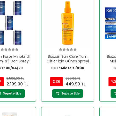
in Forte Minoksidil
Bioxcin Sun Care Tüm
Bioxc
ml %5 Deri Spreyi
Ciltler için Güneş Spreyi
Mul
SPF 50+ 200 ml
Şa
KT : 30/04/29
SKT : Miatsız Ürün
S
3.500,00 TL
699,90 TL
7
%36
%
2.199,00 TL
449,90 TL
Sepete Ekle
Sepete Ekle