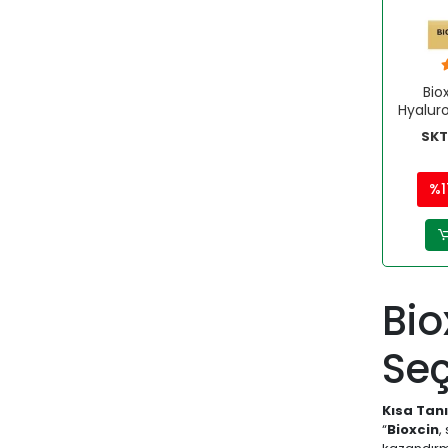
Bio
Hyaluron
ve Ki
SKT
%1
Bio
Se
Kısa Tan
“
Bioxcin
,