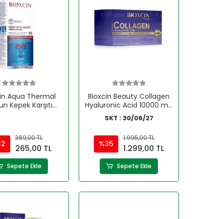
cin Aqua Thermal
Bioxcin Beauty Collagen
n Kepek Karşıtı
Hyaluronic Acid 10000 mg
puan Ds 200ml
3x30 Saşe
SKT : 30/06/27
389,00 TL
1.995,00 TL
32
%35
265,00 TL
1.299,00 TL
Sepete Ekle
Sepete Ekle