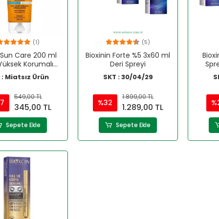
(1)
(5)
n Sun Care 200 ml
Bioxinin Forte %5 3x60 ml
Bioxi
Yüksek Korumalı
Deri Spreyi
Spre
neş Losyonu
 : Miatsız Ürün
SKT : 30/04/29
S
549,00 TL
1.899,00 TL
7
%32
%
345,00 TL
1.289,00 TL
Sepete Ekle
Sepete Ekle