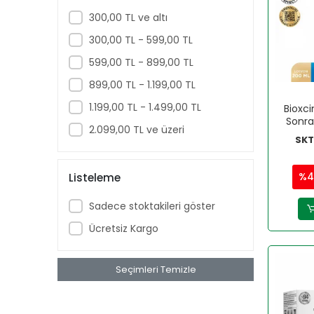
Nature's Bounty
300,00 TL ve altı
Natuwell
300,00 TL - 599,00 TL
NEOSTRATA
599,00 TL - 899,00 TL
NEW LIFE
899,00 TL - 1.199,00 TL
NURSE HARVEY'S
1.199,00 TL - 1.499,00 TL
Bioxc
Sonra
NUTRAXIN
2.099,00 TL ve üzeri
SKT
Ocean
OFF
%4
Listeleme
ORZAX
Sadece stoktakileri göster
OTRIBEBE
Ücretsiz Kargo
PHARMATON
PHYTO
Seçimleri Temizle
Probest
RAİD