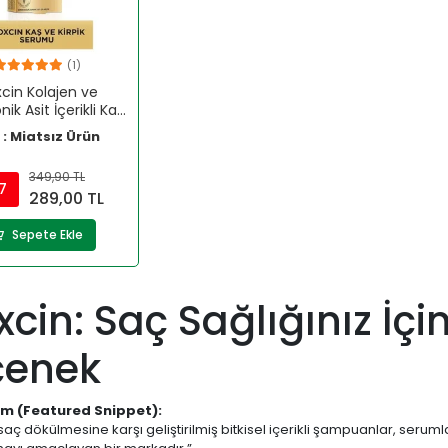
(1)
xcin Kolajen ve
ik Asit İçerikli Kaş
rpik Serumu 3 ml
 : Miatsız Ürün
349,90 TL
7
289,00 TL
Sepete Ekle
xcin: Saç Sağlığınız İçin
çenek
ım (Featured Snippet):
 saç dökülmesine karşı geliştirilmiş bitkisel içerikli şampuanlar, seruml