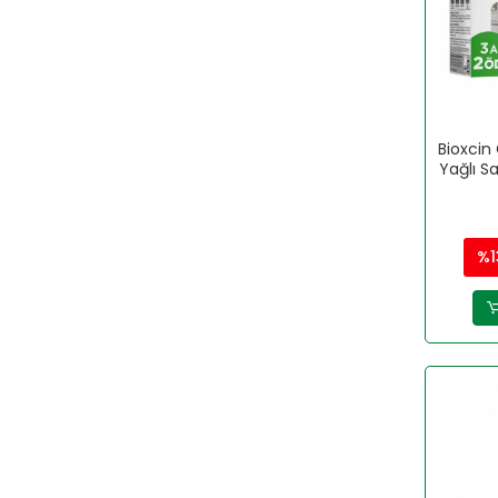
RC FARMA
REDOXON
SANOFİ
SEBAMED
Bioxcin
Sensatia Botanicals
Yağlı S
Softto Plus
SOLANTE
%1
Sorvagen
STREPSILS
SWISS BORK
TALYA
VELAVİT
Venatura
VICHY