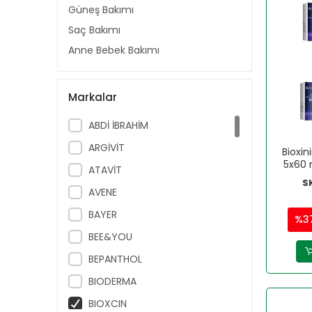
Güneş Bakımı
Saç Bakımı
Anne Bebek Bakımı
Markalar
ABDİ İBRAHİM
ARGİVİT
Bioxin
5x60 
ATAVİT
S
AVENE
BAYER
%3
BEE&YOU
BEPANTHOL
BIODERMA
BIOXCIN