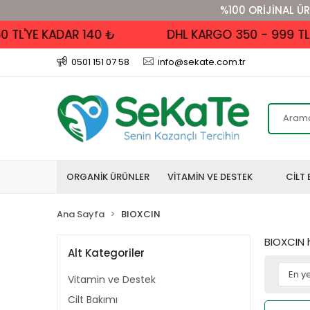
%100 ORİJİNAL ÜR
YE KADAR 140 ₺
DHL KARGO 350 - 999 TL ALIŞV
0501 151 07 58
info@sekate.com.tr
ORGANİK ÜRÜNLER
VİTAMİN VE DESTEK
CİLT 
Ana Sayfa
BIOXCIN
BIOXCIN h
Alt Kategoriler
Vitamin ve Destek
Cilt Bakımı