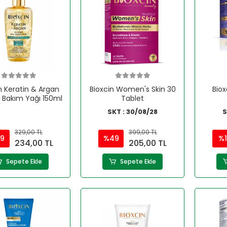
n Keratin & Argan
Bioxcin Women's Skin 30
Biox
ı Bakım Yağı 150ml
Tablet
SKT : 30/08/28
S
329,00 TL
399,00 TL
9
%49
%
234,00 TL
205,00 TL
Sepete Ekle
Sepete Ekle