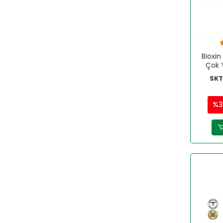
VİVOO
VOONKA
WELLCARE
Bioxi
YESON
Çok 
Gü
SKT
%3