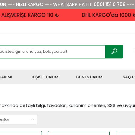
ÜN --- HIZLI KARGO --- WHATSAPP HATTI: 0501 151 0 758 ---
ERİŞE KARGO 110 ₺
DHL KARGO'da 1000 ₺ ve 
BAKIMI
KİŞİSEL BAKIM
GÜNEŞ BAKIMI
SAÇ B
akkında detaylı bilgi, faydaları, kullanım önerileri, SSS ve uygun