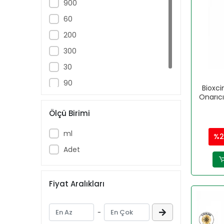
900
FAVRON
60
FORBİOME
200
H&H
300
HUMANİS
30
HYPER
90
Bioxci
IMUNEKS
Onarıc
50
LA ROCHE
Ölçü Birimi
Laktofit
ml
%2
LIPOZONE
Adet
MARY HELENA
Matriks
Fiyat Aralıkları
MENARINI
miraderm
-
NATURALNEST