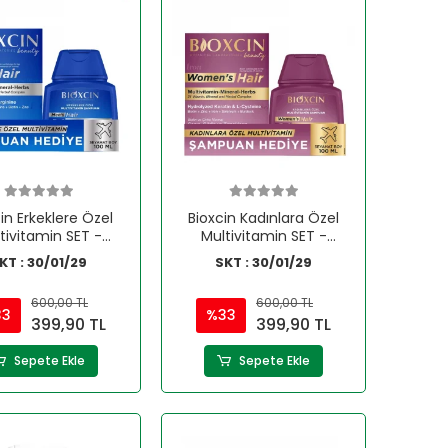
in Erkeklere Özel
Bioxcin Kadınlara Özel
tivitamin SET -
Multivitamin SET -
mpuan HEDİYE
Şampuan HEDİYE
KT : 30/01/29
SKT : 30/01/29
600,00 TL
600,00 TL
33
%33
399,90 TL
399,90 TL
Sepete Ekle
Sepete Ekle