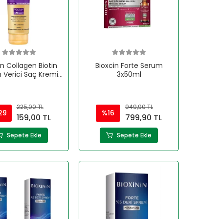
in Collagen Biotin
Bioxcin Forte Serum
 Verici Saç Kremi
3x50ml
250 ml
225,00 TL
949,90 TL
29
%16
159,00 TL
799,90 TL
Sepete Ekle
Sepete Ekle