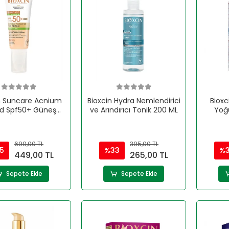
n Suncare Acnium
Bioxcin Hydra Nemlendirici
Biox
ed Spf50+ Güneş
ve Arındırıcı Tonik 200 ML
Yoğu
Kremi 50 ml
Şam
690,00 TL
395,00 TL
5
%33
%
449,00 TL
265,00 TL
Sepete Ekle
Sepete Ekle