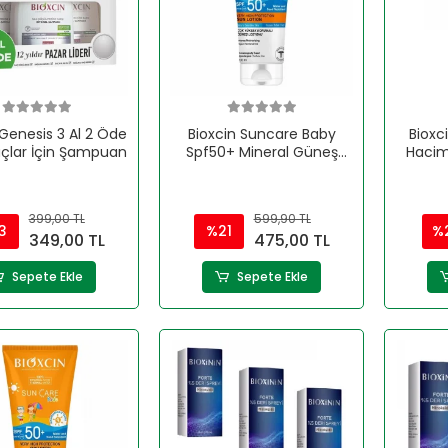
 Genesis 3 Al 2 Öde
Bioxcin Suncare Baby
Bioxc
açlar İçin Şampuan
Spf50+ Mineral Güneş
Hacim
Kremi 100 ml
399,00 TL
599,90 TL
3
%21
%
349,00 TL
475,00 TL
Sepete Ekle
Sepete Ekle