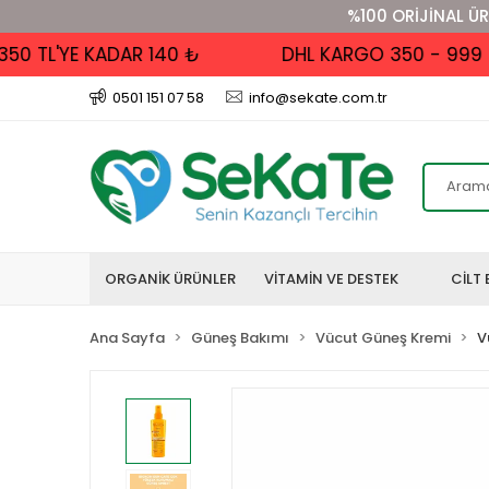
%100 ORİJİNAL ÜR
 TL'YE KADAR 140 ₺
DHL KARGO 350 - 999 TL A
0501 151 07 58
info@sekate.com.tr
ORGANİK ÜRÜNLER
VİTAMİN VE DESTEK
CİLT 
Ana Sayfa
Güneş Bakımı
Vücut Güneş Kremi
V