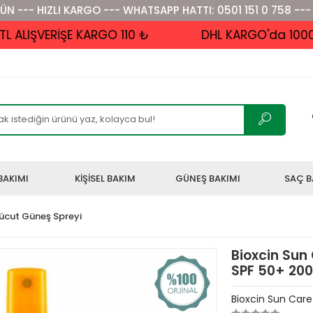
ÜN --- HIZLI KARGO --- WHATSAPP HATTI: 0501 151 0 758 ---
LIŞVERİŞE KARGO 110 ₺
DHL KARGO'da 1000 ₺ 
BAKIMI
KİŞİSEL BAKIM
GÜNEŞ BAKIMI
SAÇ B
ücut Güneş Spreyi
Bioxcin Sun 
SPF 50+ 200
Bioxcin Sun Care