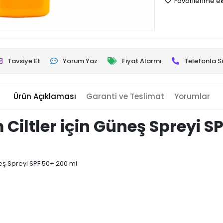
Favorilerime e
Tavsiye Et
Yorum Yaz
Fiyat Alarmı
Telefonla Si
Ürün Açıklaması
Garanti ve Teslimat
Yorumlar
Ciltler için Güneş Spreyi S
eş Spreyi SPF 50+ 200 ml