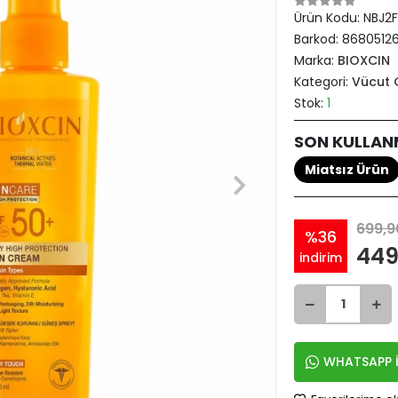
Ürün Kodu:
NBJ2
Barkod:
86805126
Marka:
BIOXCIN
Kategori:
Vücut 
Stok:
1
SON KULLAN
Miatsız Ürün
699,9
%36
449
indirim
WHATSAPP İ