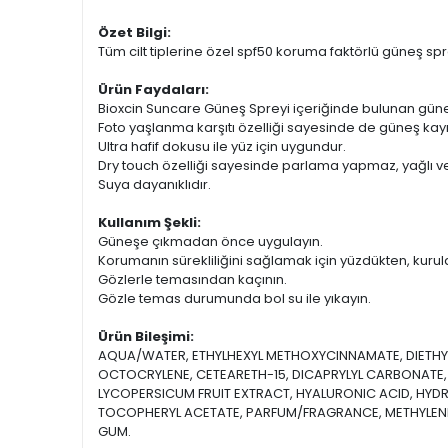
Özet Bilgi:
Tüm cilt tiplerine özel spf50 koruma faktörlü güneş spr
Ürün Faydaları:
Bioxcin Suncare Güneş Spreyi içeriğinde bulunan güneşe
Foto yaşlanma karşıtı özelliği sayesinde de güneş kay
Ultra hafif dokusu ile yüz için uygundur.
Dry touch özelliği sayesinde parlama yapmaz, yağlı ve 
Suya dayanıklıdır.
Kullanım Şekli:
Güneşe çıkmadan önce uygulayın.
​Korumanın sürekliliğini sağlamak için yüzdükten, kurul
Gözlerle temasından kaçının.
Gözle temas durumunda bol su ile yıkayın.
Ürün Bileşimi:
AQUA/WATER, ETHYLHEXYL METHOXYCINNAMATE, DIETHYL
OCTOCRYLENE, CETEARETH-15, DICAPRYLYL CARBONATE,
LYCOPERSICUM FRUIT EXTRACT, HYALURONIC ACID, HYDR
TOCOPHERYL ACETATE, PARFUM/FRAGRANCE, METHYLENE
GUM.