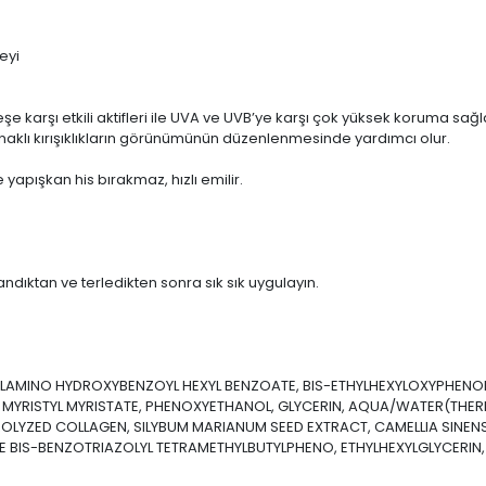
eyi
 karşı etkili aktifleri ile UVA ve UVB’ye karşı çok yüksek koruma sağ
naklı kırışıklıkların görünümünün düzenlenmesinde yardımcı olur.
yapışkan his bırakmaz, hızlı emilir.
andıktan ve terledikten sonra sık sık uygulayın.
AMINO HYDROXYBENZOYL HEXYL BENZOATE, BIS-ETHYLHEXYLOXYPHENOL 
 MYRISTYL MYRISTATE, PHENOXYETHANOL, GLYCERIN, AQUA/WATER(THER
OLYZED COLLAGEN, SILYBUM MARIANUM SEED EXTRACT, CAMELLIA SINENSI
 BIS-BENZOTRIAZOLYL TETRAMETHYLBUTYLPHENO, ETHYLHEXYLGLYCERIN