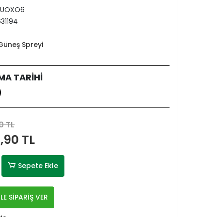
FUOXO6
31194
Güneş Spreyi
MA TARİHİ
0 TL
,90 TL
Sepete Ekle
LE SİPARİŞ VER