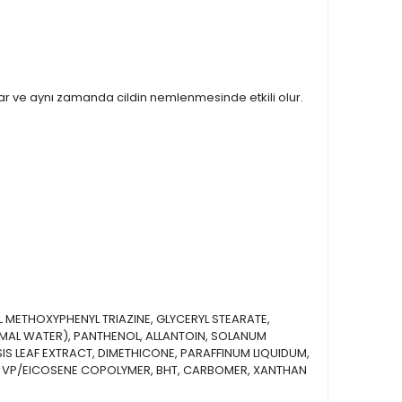
lar ve aynı zamanda cildin nemlenmesinde etkili olur.
METHOXYPHENYL TRIAZINE, GLYCERYL STEARATE,
MAL WATER), PANTHENOL, ALLANTOIN, SOLANUM
S LEAF EXTRACT, DIMETHICONE, PARAFFINUM LIQUIDUM,
, VP/EICOSENE COPOLYMER, BHT, CARBOMER, XANTHAN