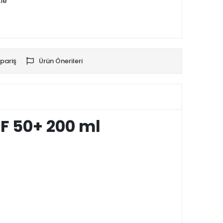
kle
pariş
Ürün Önerileri
PF 50+ 200 ml