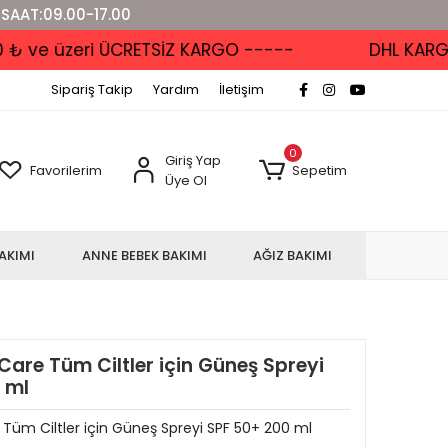
 SAAT:09.00-17.00
ve üzeri ÜCRETSİZ KARGO -----
DHL KARGO'D
Sipariş Takip
Yardım
İletişim
0
Giriş Yap
Favorilerim
Sepetim
Üye Ol
AKIMI
ANNE BEBEK BAKIMI
AĞIZ BAKIMI
Care Tüm Ciltler için Güneş Spreyi
 ml
 Tüm Ciltler için Güneş Spreyi SPF 50+ 200 ml