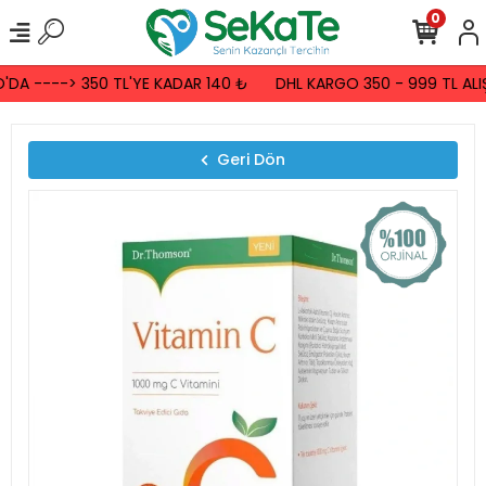
0
DA ----> 350 TL'YE KADAR 140 ₺
DHL KARGO 350 - 999 TL ALIŞ
Geri Dön