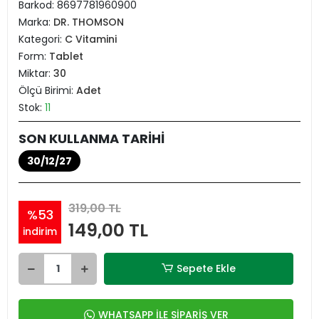
Barkod:
8697781960900
Marka:
DR. THOMSON
Kategori:
C Vitamini
Form:
Tablet
Miktar:
30
Ölçü Birimi:
Adet
Stok:
11
SON KULLANMA TARİHİ
30/12/27
319,00 TL
%53
149,00 TL
indirim
Sepete Ekle
WHATSAPP İLE SİPARİŞ VER