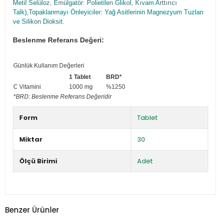
Metil Selüloz, Emülgatör: Polietilen Glikol, Kıvam Arttırıcı
Talk),Topaklanmayı Önleyiciler: Yağ Asitlerinin Magnezyum Tuzları
ve Silikon Dioksit.
Beslenme Referans Değeri:
Günlük Kullanım Değerleri
1 Tablet
BRD*
C Vitamini
1000 mg
%1250
*BRD: Beslenme Referans Değeridir
Form
Tablet
Miktar
30
Ölçü Birimi
Adet
Benzer Ürünler