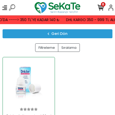
0
'DA ----> 350 TL'YE KADAR 140 ₺
DHL KARGO 350 - 999 TL ALI
Geri Dön
Filtreleme
Sıralama