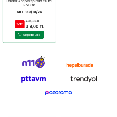
Driclor Antiperspirant 20 ml
Roll On
SKT : 30/10/26
470,00 TL
%32
319,00 TL
Sepete Ekle