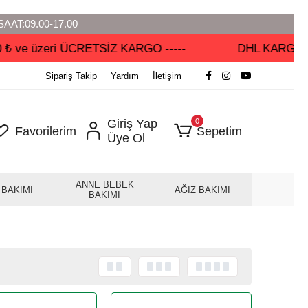
SAAT:09.00-17.00
e üzeri ÜCRETSİZ KARGO -----
DHL KARGO'DA --
Sipariş Takip
Yardım
İletişim
Giriş Yap
0
Favorilerim
Sepetim
Üye Ol
ANNE BEBEK
 BAKIMI
AĞIZ BAKIMI
BAKIMI