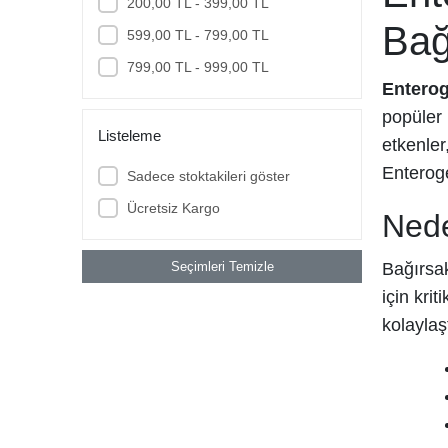
200,00 TL - 399,00 TL
HUMANİS
Bağ
599,00 TL - 799,00 TL
HYPER
799,00 TL - 999,00 TL
IMUNEKS
Entero
popüler 
LA ROCHE
Listeleme
etkenler
Laktofit
Enteroge
Sadece stoktakileri göster
LIPOZONE
Ücretsiz Kargo
MARY HELENA
Nede
Matriks
Seçimleri Temizle
Bağırsak
MENARINI
için kri
miraderm
kolaylaş
NATURALNEST
Nature's Bounty
Natuwell
NEOSTRATA