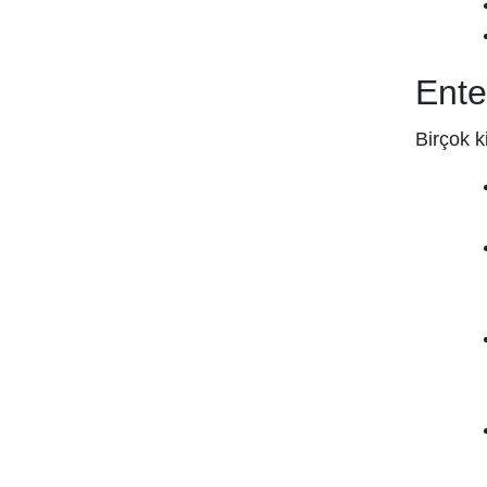
NEW LIFE
NURSE HARVEY'S
Ente
NUTRAXIN
Ocean
Birçok ki
OFF
ORZAX
OTRIBEBE
PHARMATON
PHYTO
Probest
RAİD
RC FARMA
SANOFİ
SEBAMED