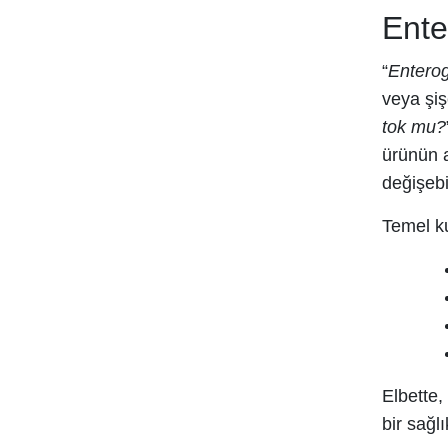
Ente
“
Enterog
veya şiş
tok mu?
ürünün a
değişebil
Temel ku
Elbette,
bir sağl