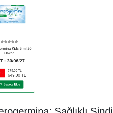
ermina Kids 5 ml 20
Flakon
T : 30/06/27
775,00 TL
16
649,00 TL
Sepete Ekle
erogermina: Sağlıklı Sind