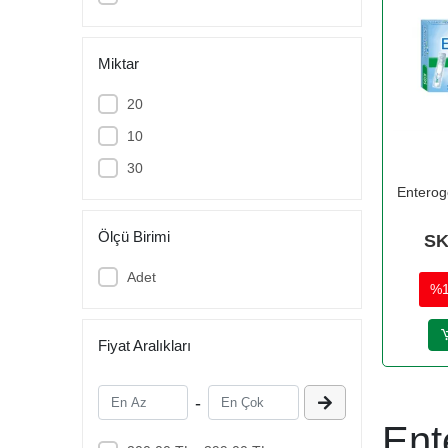
CECEMED
DAY2DAY
Miktar
DR. THOMSON
20
DRICLOR
10
DUCRAY
30
DULCOSOFT
Enterog
EASYFİSHOİL
Ölçü Birimi
SK
edis pharma
Adet
ENTEROGERMİNA
%
ENTEROGOLD
EVELINE COSMETICS
Fiyat Aralıkları
FAVRON
-
FORBİOME
Ent
H&H