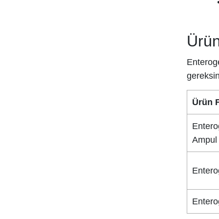
Sensatia Botanicals
Softto Plus
Ürün
SOLANTE
Sorvagen
Enteroge
STREPSILS
gereksin
SWISS BORK
Ürün 
TALYA
VELAVİT
Entero
Venatura
Ampul
VICHY
VİVOO
Entero
VOONKA
WELLCARE
Entero
YESON