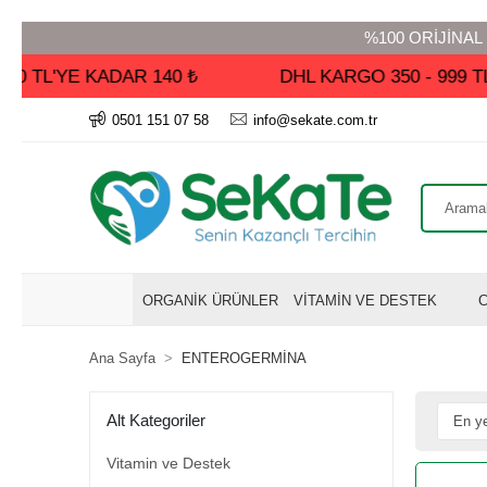
%100 ORİJİNAL Ü
TL'YE KADAR 140 ₺
DHL KARGO 350 - 999 TL A
0501 151 07 58
info@sekate.com.tr
ORGANİK ÜRÜNLER
VİTAMİN VE DESTEK
C
Ana Sayfa
ENTEROGERMİNA
Alt Kategoriler
Vitamin ve Destek