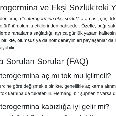
rogermina ve Ekşi Sözlük’teki 
enler için “
enterogermina ekşi sözlük
” araması, çeşitli k
le ürünün olumlu etkilerinden bahseder. Özetle, bağırsak fl
erde rahatlama sağladığı, ayrıca günlük yaşam kalitesin
birlikte, olumsuz ya da nötr deneyimleri paylaşanlar da m
yebilir.
a Sorulan Sorular (FAQ)
terogermina aç mı tok mu içilmeli?
tercihe göre değişmekle birlikte, genellikle aç karna alın
, tok karnına da tüketebilir. Herhangi bir şüpheniz varsa
terogermina kabızlığa iyi gelir mi?