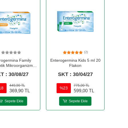
(2)
rogermina Family
Enterogermina Kids 5 ml 20
otik Mikroorganizma
Flakon
akviye Edici Gıda 10
T : 30/08/27
SKT : 30/04/27
Flakon
449,90 TL
775,00 TL
18
%23
369,90 TL
599,00 TL
Sepete Ekle
Sepete Ekle