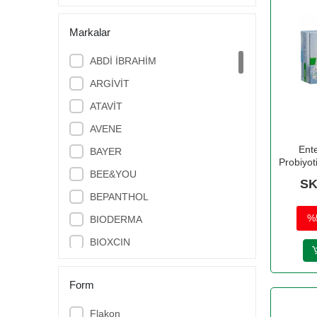
Markalar
ABDİ İBRAHİM
ARGİVİT
ATAVİT
AVENE
Ent
BAYER
Probiyot
BEE&YOU
SK
BEPANTHOL
%
BIODERMA
BIOXCIN
BÖHM
Form
BRUNO BABY
CAUDALIE
Flakon