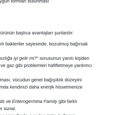
uygun formları bulunması
ürünün başlıca avantajları şunlardır:
rlı bakteriler sayesinde, bozulmuş bağırsak
zlığa iyi gelir mi?
” sorusunun yanıtı kişiden
k ve gaz gibi problemleri hafifletmeye yardımcı
olması, vücudun genel bağışıklık düzeyini
amda kendinizi daha enerjik hissetmenize
ids
ve
Enterogermina Family
gibi farklı
r sunar.