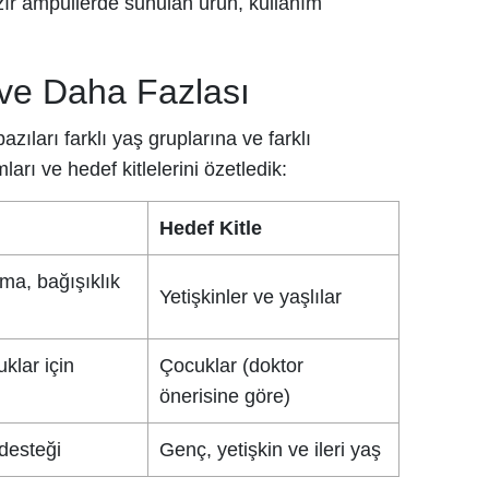
zır ampullerde sunulan ürün, kullanım
 ve Daha Fazlası
zıları farklı yaş gruplarına ve farklı
arı ve hedef kitlelerini özetledik:
Hedef Kitle
rma, bağışıklık
Yetişkinler ve yaşlılar
klar için
Çocuklar (doktor
önerisine göre)
 desteği
Genç, yetişkin ve ileri yaş