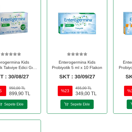
erogermina Kids
Enterogermina Kids
Ente
ik Takviye Edici Gıda
Probiyotik 5 ml x 10 Flakon
Probiy
30 Flakon
İçeren T
T : 30/08/27
SKT : 30/09/27
SK
950,00 TL
455,00 TL
5
%23
%
899,90 TL
349,00 TL
Sepete Ekle
Sepete Ekle