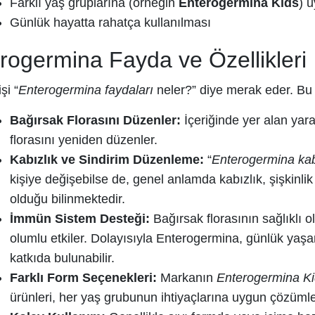
Farklı yaş gruplarına (örneğin
Enterogermina Kids
) 
Günlük hayatta rahatça kullanılması
rogermina Fayda ve Özellikleri
şi “
Enterogermina faydaları
neler?” diye merak eder. Bu 
Bağırsak Florasını Düzenler:
İçeriğinde yer alan yara
florasını yeniden düzenler.
Kabızlık ve Sindirim Düzenleme:
“
Enterogermina kabı
kişiye değişebilse de, genel anlamda kabızlık, şişkinli
olduğu bilinmektedir.
İmmün Sistem Desteği:
Bağırsak florasının sağlıklı 
olumlu etkiler. Dolayısıyla Enterogermina, günlük yaş
katkıda bulunabilir.
Farklı Form Seçenekleri:
Markanın
Enterogermina K
ürünleri, her yaş grubunun ihtiyaçlarına uygun çözümle