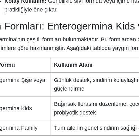
Kolay Kullanım:
Genellikle sıvı formda veya içime ha
pratikliğiyle öne çıkar.
 Formları: Enterogermina Kids
rmina’nın çeşitli formları bulunmaktadır. Bu formlardan ba
imlere göre hazırlanmıştır. Aşağıdaki tabloda yaygın forml
Formu
Kullanım Alanı
germina Şişe veya
Günlük destek, sindirim kolaylaştı
güçlendirme
Bağırsak florasını düzenleme, çocu
germina Kids
probiyotik destek
germina Family
Tüm ailenin genel sindirim sağlığı