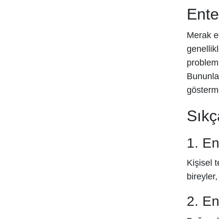
Ente
Merak ed
genellik
probleml
Bununla 
gösterme
Sıkç
1. En
Kişisel 
bireyler
2. En