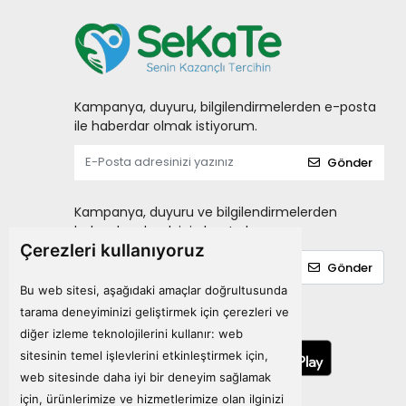
Laktofit
LIPOZONE
MARY HELENA
Matriks
Kampanya, duyuru, bilgilendirmelerden e-posta
ile haberdar olmak istiyorum.
MENARINI
Gönder
miraderm
NATURALNEST
Kampanya, duyuru ve bilgilendirmelerden
Nature's Bounty
haberdar olmak için kayıt olun.
Çerezleri kullanıyoruz
Natuwell
Gönder
NEOSTRATA
Bu web sitesi, aşağıdaki amaçlar doğrultusunda
NEW LIFE
tarama deneyiminizi geliştirmek için çerezleri ve
Mobil Uygulamalarımız
diğer izleme teknolojilerini kullanır:
web
NURSE HARVEY'S
sitesinin temel işlevlerini etkinleştirmek için
,
NUTRAXIN
web sitesinde daha iyi bir deneyim sağlamak
Ocean
için
,
ürünlerimize ve hizmetlerimize olan ilginizi