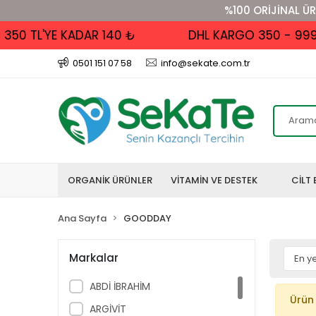
%100 ORİJİNAL ÜR
50 TL'YE KADAR 140 ₺
DHL KARGO 350 - 999 TL
0501 151 07 58
info@sekate.com.tr
ORGANİK ÜRÜNLER
VİTAMİN VE DESTEK
CİLT 
Ana Sayfa
GOODDAY
Markalar
ABDİ İBRAHİM
Ürün
ARGİVİT