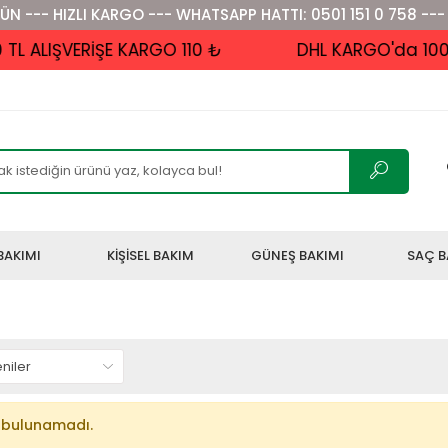
ÜN --- HIZLI KARGO --- WHATSAPP HATTI: 0501 151 0 758 ---
 ALIŞVERİŞE KARGO 110 ₺
DHL KARGO'da 1000 
BAKIMI
KİŞİSEL BAKIM
GÜNEŞ BAKIMI
SAÇ B
 bulunamadı.