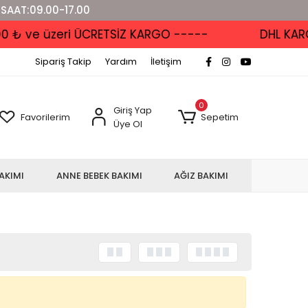
 SAAT:09.00-17.00
₺ ve üzeri ÜCRETSİZ KARGO -----
DHL KARGO
Sipariş Takip
Yardım
İletişim
0
Giriş Yap
Favorilerim
Sepetim
Üye Ol
AKIMI
ANNE BEBEK BAKIMI
AĞIZ BAKIMI