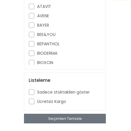
ATAVİT
AVENE
BAYER
BEE&YOU
BEPANTHOL
BIODERMA
BIOXCIN
BÖHM
Listeleme
BRUNO BABY
CAUDALIE
Sadece stoktakileri göster
CECEMED
Ücretsiz Kargo
DAY2DAY
DR. THOMSON
Seçimleri Temizle
DRICLOR