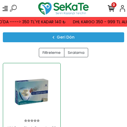
0
'DA ----> 350 TL'YE KADAR 140 ₺
DHL KARGO 350 - 999 TL ALI
Geri Dön
Filtreleme
Sıralama