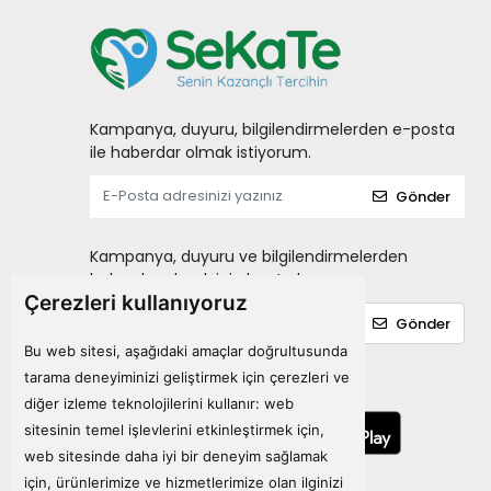
Laktofit
LIPOZONE
MARY HELENA
Matriks
Kampanya, duyuru, bilgilendirmelerden e-posta
ile haberdar olmak istiyorum.
MENARINI
Gönder
miraderm
NATURALNEST
Kampanya, duyuru ve bilgilendirmelerden
Nature's Bounty
haberdar olmak için kayıt olun.
Çerezleri kullanıyoruz
Natuwell
Gönder
NEOSTRATA
Bu web sitesi, aşağıdaki amaçlar doğrultusunda
NEW LIFE
tarama deneyiminizi geliştirmek için çerezleri ve
Mobil Uygulamalarımız
diğer izleme teknolojilerini kullanır:
web
NURSE HARVEY'S
sitesinin temel işlevlerini etkinleştirmek için
,
NUTRAXIN
web sitesinde daha iyi bir deneyim sağlamak
Ocean
için
,
ürünlerimize ve hizmetlerimize olan ilginizi