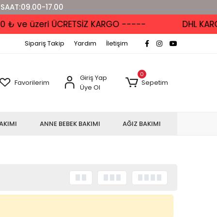
 SAAT:09.00-17.00
₺ ve üzeri ÜCRETSİZ KARGO -----
DHL KARGO
Sipariş Takip
Yardım
İletişim
0
Giriş Yap
Favorilerim
Sepetim
Üye Ol
AKIMI
ANNE BEBEK BAKIMI
AĞIZ BAKIMI