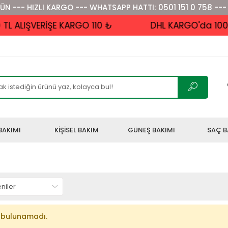
ÜN --- HIZLI KARGO --- WHATSAPP HATTI: 0501 151 0 758 ---
 ALIŞVERİŞE KARGO 110 ₺
DHL KARGO'da 1000 
BAKIMI
KİŞİSEL BAKIM
GÜNEŞ BAKIMI
SAÇ B
 bulunamadı.