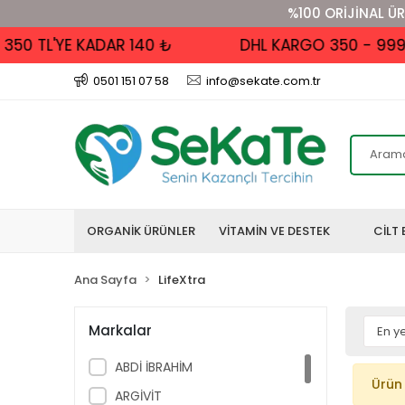
%100 ORİJİNAL ÜR
50 TL'YE KADAR 140 ₺
DHL KARGO 350 - 999 TL
0501 151 07 58
info@sekate.com.tr
ORGANİK ÜRÜNLER
VİTAMİN VE DESTEK
CİLT 
Ana Sayfa
LifeXtra
Markalar
ABDİ İBRAHİM
Ürün
ARGİVİT