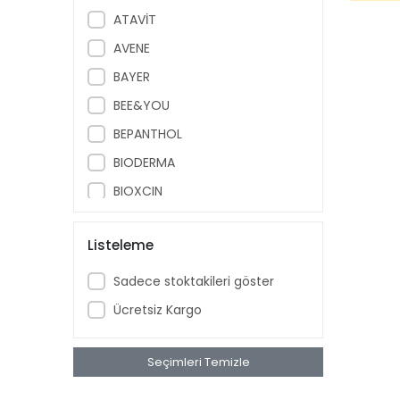
ATAVİT
AVENE
BAYER
BEE&YOU
BEPANTHOL
BIODERMA
BIOXCIN
BÖHM
Listeleme
BRUNO BABY
CAUDALIE
Sadece stoktakileri göster
CECEMED
Ücretsiz Kargo
DAY2DAY
DR. THOMSON
Seçimleri Temizle
DRICLOR