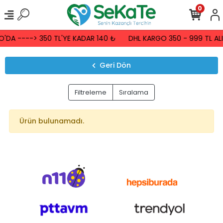
0
'DA ----> 350 TL'YE KADAR 140 ₺
DHL KARGO 350 - 999 TL ALI
Geri Dön
Filtreleme
Sıralama
Ürün bulunamadı.