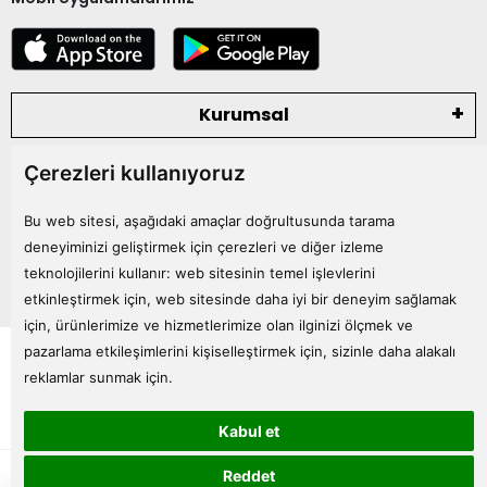
Kurumsal
Çerezleri kullanıyoruz
Kategoriler
Bu web sitesi, aşağıdaki amaçlar doğrultusunda tarama
Bize Ulaşın
deneyiminizi geliştirmek için çerezleri ve diğer izleme
teknolojilerini kullanır:
web sitesinin temel işlevlerini
etkinleştirmek için
,
web sitesinde daha iyi bir deneyim sağlamak
için
,
ürünlerimize ve hizmetlerimize olan ilginizi ölçmek ve
Tüm bilgileriniz 256bit SSL Sertifikası ile korunmaktadır.
pazarlama etkileşimlerini kişiselleştirmek için
,
sizinle daha alakalı
© 2024
Tüm Hakları Saklıdır
reklamlar sunmak için
.
Kabul et
superKET E-ticaret ve Pazaryeri Entegrasyon Çözümleri
Reddet