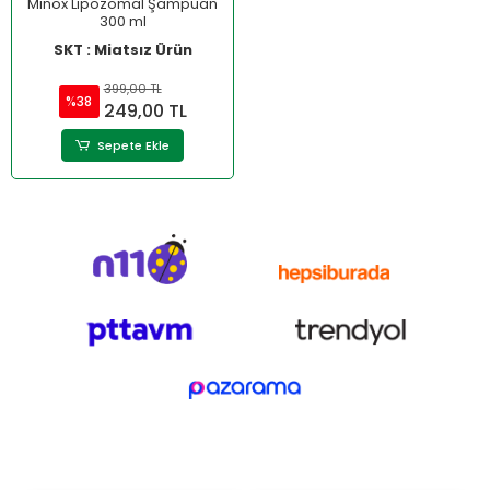
Minox Lipozomal Şampuan
300 ml
SKT : Miatsız Ürün
399,00 TL
%38
249,00 TL
Sepete Ekle