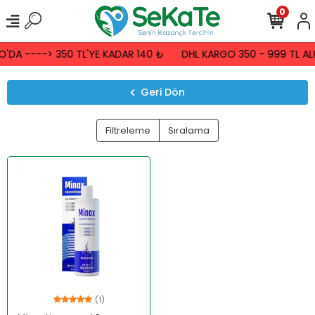
0
'DA ----> 350 TL'YE KADAR 140 ₺
DHL KARGO 350 - 999 TL ALI
Geri Dön
Filtreleme
Sıralama
(1)