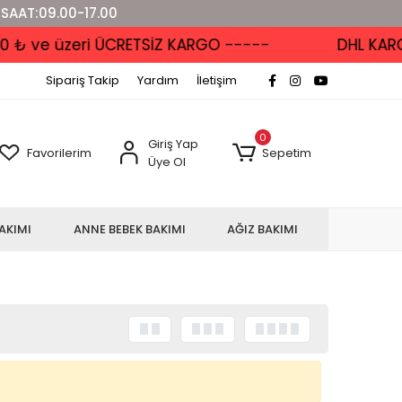
 SAAT:09.00-17.00
₺ ve üzeri ÜCRETSİZ KARGO -----
DHL KARGO
Sipariş Takip
Yardım
İletişim
0
Giriş Yap
Favorilerim
Sepetim
Üye Ol
AKIMI
ANNE BEBEK BAKIMI
AĞIZ BAKIMI