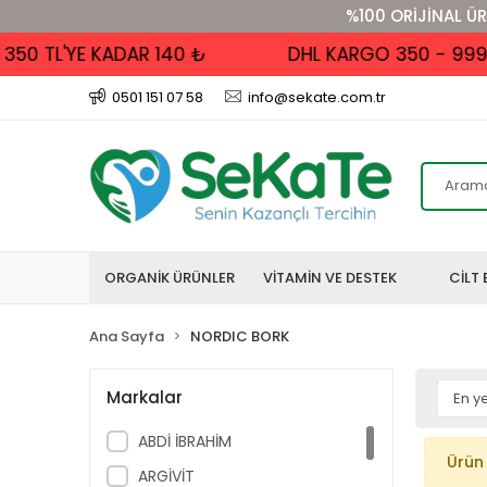
%100 ORİJİNAL ÜR
50 TL'YE KADAR 140 ₺
DHL KARGO 350 - 999 TL
0501 151 07 58
info@sekate.com.tr
ORGANİK ÜRÜNLER
VİTAMİN VE DESTEK
CİLT 
Ana Sayfa
NORDIC BORK
Markalar
ABDİ İBRAHİM
Ürün
ARGİVİT