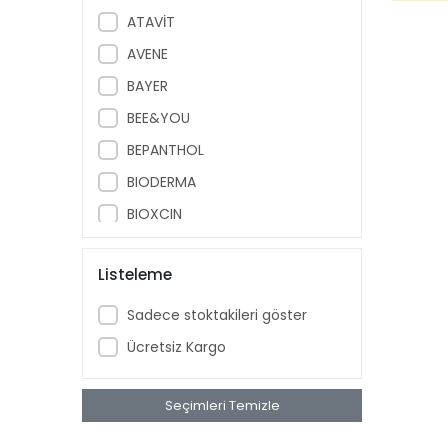
ATAVİT
AVENE
BAYER
BEE&YOU
BEPANTHOL
BIODERMA
BIOXCIN
BÖHM
Listeleme
BRUNO BABY
CAUDALIE
Sadece stoktakileri göster
CECEMED
Ücretsiz Kargo
DAY2DAY
DR. THOMSON
Seçimleri Temizle
DRICLOR