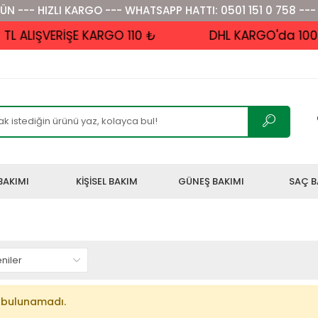
ÜN --- HIZLI KARGO --- WHATSAPP HATTI: 0501 151 0 758 ---
 ALIŞVERİŞE KARGO 110 ₺
DHL KARGO'da 1000 
BAKIMI
KİŞİSEL BAKIM
GÜNEŞ BAKIMI
SAÇ B
 bulunamadı.