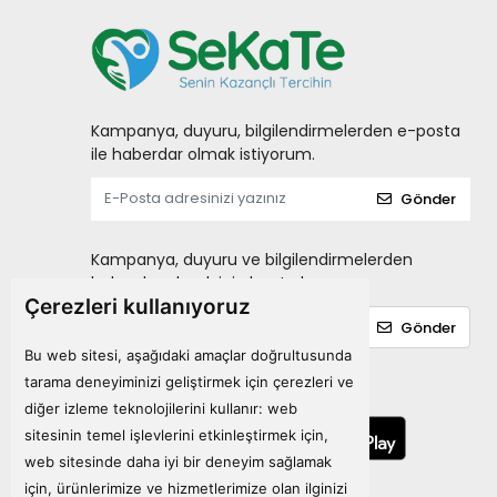
Laktofit
LIPOZONE
MARY HELENA
Matriks
Kampanya, duyuru, bilgilendirmelerden e-posta
ile haberdar olmak istiyorum.
MENARINI
Gönder
miraderm
NATURALNEST
Kampanya, duyuru ve bilgilendirmelerden
Nature's Bounty
haberdar olmak için kayıt olun.
Çerezleri kullanıyoruz
Natuwell
Gönder
NEOSTRATA
Bu web sitesi, aşağıdaki amaçlar doğrultusunda
NEW LIFE
tarama deneyiminizi geliştirmek için çerezleri ve
Mobil Uygulamalarımız
diğer izleme teknolojilerini kullanır:
web
NURSE HARVEY'S
sitesinin temel işlevlerini etkinleştirmek için
,
NUTRAXIN
web sitesinde daha iyi bir deneyim sağlamak
Ocean
için
,
ürünlerimize ve hizmetlerimize olan ilginizi