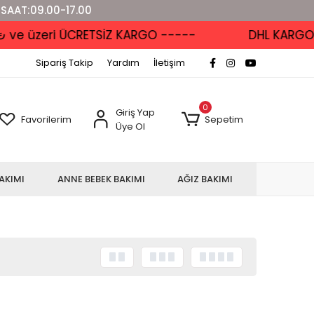
 SAAT:09.00-17.00
 üzeri ÜCRETSİZ KARGO -----
DHL KARGO'DA -
Sipariş Takip
Yardım
İletişim
0
Giriş Yap
Favorilerim
Sepetim
Üye Ol
AKIMI
ANNE BEBEK BAKIMI
AĞIZ BAKIMI