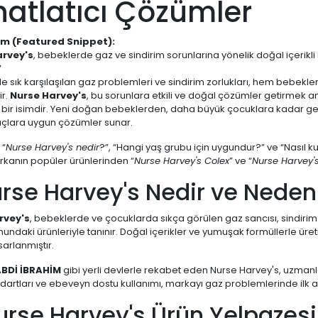
atlatıcı Çözümler
ım (Featured Snippet):
arvey's
, bebeklerde gaz ve sindirim sorunlarına yönelik doğal içerikli 
”
 sık karşılaşılan gaz problemleri ve sindirim zorlukları, hem bebekl
ir.
Nurse Harvey's
, bu sorunlara etkili ve doğal çözümler getirmek a
 bir isimdir. Yeni doğan bebeklerden, daha büyük çocuklara kadar ge
iyaçlara uygun çözümler sunar.
 “
Nurse Harvey's nedir
?”, “Hangi yaş grubu için uygundur?” ve “Nasıl kull
rkanın popüler ürünlerinden “
Nurse Harvey's Colex
” ve “
Nurse Harvey'
urse Harvey's Nedir ve Neden 
rvey's
, bebeklerde ve çocuklarda sıkça görülen gaz sancısı, sindirim 
undaki ürünleriyle tanınır. Doğal içerikler ve yumuşak formüllerle üret
sarlanmıştır.
BDİ İBRAHİM
gibi yerli devlerle rekabet eden Nurse Harvey's, uzmanl
ndartları ve ebeveyn dostu kullanımı, markayı gaz problemlerinde ilk a
urse Harvey's Ürün Yelpazesi