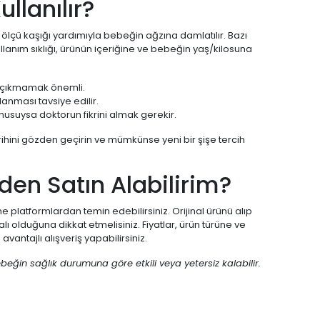
llanılır?
r ölçü kaşığı yardımıyla bebeğin ağzına damlatılır. Bazı
llanım sıklığı, ürünün içeriğine ve bebeğin yaş/kilosuna
na çıkmamak önemli.
anması tavsiye edilir.
onusuysa doktorun fikrini almak gerekir.
arihini gözden geçirin ve mümkünse yeni bir şişe tercih
den Satın Alabilirim?
ne platformlardan temin edebilirsiniz. Orijinal ürünü alıp
alı olduğuna dikkat etmelisiniz. Fiyatlar, ürün türüne ve
antajlı alışveriş yapabilirsiniz.
ebeğin sağlık durumuna göre etkili veya yetersiz kalabilir.