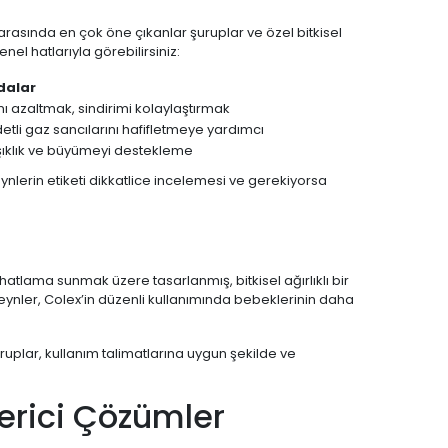
 arasında en çok öne çıkanlar şuruplar ve özel bitkisel
nel hatlarıyla görebilirsiniz:
dalar
ı azaltmak, sindirimi kolaylaştırmak
detli gaz sancılarını hafifletmeye yardımcı
ıklık ve büyümeyi destekleme
ynlerin etiketi dikkatlice incelemesi ve gerekiyorsa
ahatlama sunmak üzere tasarlanmış, bitkisel ağırlıklı bir
veynler, Colex’in düzenli kullanımında bebeklerinin daha
ruplar, kullanım talimatlarına uygun şekilde ve
derici Çözümler