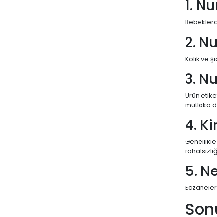
1. N
Bebeklerde
2. N
Kolik ve ş
3. Nu
Ürün etike
mutlaka d
4. Ki
Genellikle
rahatsızlı
5. N
Eczaneler
Son