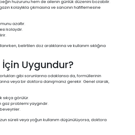
eğin huzurunu hem de ailenin günlük düzenini bozabilir.
 gazın kolaylıkla çıkmasına ve sancının hafiflemesine
umunu azaltır.
si kolaydır.
rir.
anırken, belirtilen doz aralıklarına ve kullanım sıklığına
r İçin Uygundur?
rlukları gibi sorunlarına odaklansa da, formüllerinin
alarına veya bir doktora danışmanız gerekir. Genel olarak,
k sıkça görülür.
 gaz problemi yaygındır.
beveynler.
r. Uzun süreli veya yoğun kullanım düşünülüyorsa, doktora