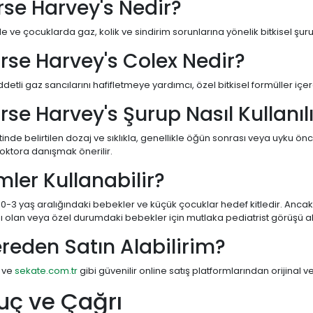
urse Harvey's Nedir?
 ve çocuklarda gaz, kolik ve sindirim sorunlarına yönelik bitkisel şur
urse Harvey's Colex Nedir?
iddetli gaz sancılarını hafifletmeye yardımcı, özel bitkisel formüller iç
rse Harvey's Şurup Nasıl Kullanıl
tinde belirtilen dozaj ve sıklıkla, genellikle öğün sonrası veya uyku ön
oktora danışmak önerilir.
mler Kullanabilir?
 0-3 yaş aralığındaki bebekler ve küçük çocuklar hedef kitledir. Anca
ğı olan veya özel durumdaki bebekler için mutlaka pediatrist görüşü al
ereden Satın Alabilirim?
 ve
sekate.com.tr
gibi güvenilir online satış platformlarından orijinal ve
uç ve Çağrı