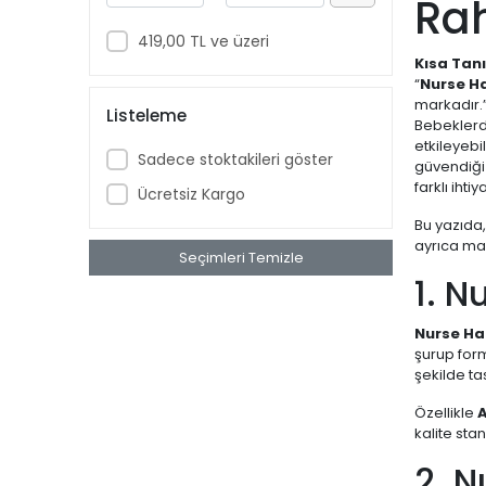
Rah
DAY2DAY
419,00 TL ve üzeri
Kısa Tan
DR. THOMSON
“
Nurse H
DRICLOR
markadır.
Listeleme
Bebeklerde
DUCRAY
etkileyebil
Sadece stoktakileri göster
güvendiği
DULCOSOFT
farklı iht
Ücretsiz Kargo
EASYFİSHOİL
Bu yazıda,
edis pharma
ayrıca ma
Seçimleri Temizle
ENTEROGERMİNA
1. N
ENTEROGOLD
Nurse Ha
EVELINE COSMETICS
şurup form
şekilde ta
FAVRON
Özellikle
A
FORBİOME
kalite sta
H&H
2. N
HUMANİS