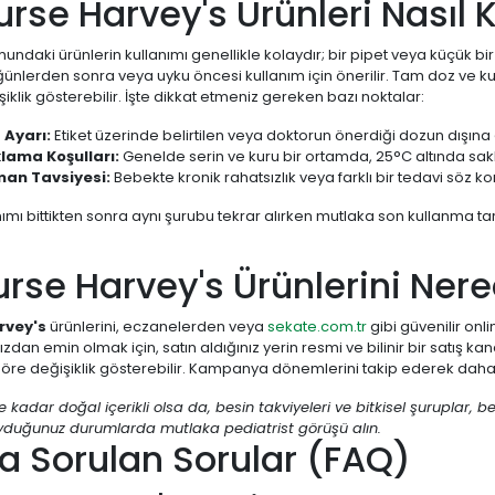
urse Harvey's Ürünleri Nasıl Ku
undaki ürünlerin kullanımı genellikle kolaydır; bir pipet veya küçük bi
ğünlerden sonra veya uyku öncesi kullanım için önerilir. Tam doz ve ku
iklik gösterebilir. İşte dikkat etmeniz gereken bazı noktalar:
 Ayarı:
Etiket üzerinde belirtilen veya doktorun önerdiği dozun dışı
lama Koşulları:
Genelde serin ve kuru bir ortamda, 25°C altında sakl
an Tavsiyesi:
Bebekte kronik rahatsızlık veya farklı bir tedavi söz k
nımı bittikten sonra aynı şurubu tekrar alırken mutlaka son kullanma t
urse Harvey's Ürünlerini Nere
rvey's
ürünlerini, eczanelerden veya
sekate.com.tr
gibi güvenilir onli
zdan emin olmak için, satın aldığınız yerin resmi ve bilinir bir satış kan
re değişiklik gösterebilir. Kampanya dönemlerini takip ederek daha av
e kadar doğal içerikli olsa da, besin takviyeleri ve bitkisel şuruplar, b
duğunuz durumlarda mutlaka pediatrist görüşü alın.
a Sorulan Sorular (FAQ)