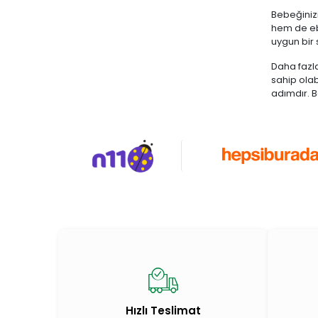
Bebeğinizi
hem de ebe
uygun bir
Daha fazla
sahip ola
adımdır. B
Hızlı Teslimat