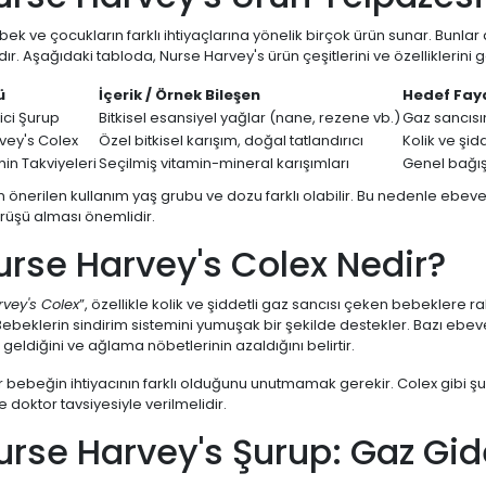
ek ve çocukların farklı ihtiyaçlarına yönelik birçok ürün sunar. Bunlar
dır. Aşağıdaki tabloda, Nurse Harvey's ürün çeşitlerini ve özelliklerini ge
ü
İçerik / Örnek Bileşen
Hedef Fay
ici Şurup
Bitkisel esansiyel yağlar (nane, rezene vb.)
Gaz sancısın
vey's Colex
Özel bitkisel karışım, doğal tatlandırıcı
Kolik ve şid
in Takviyeleri
Seçilmiş vitamin-mineral karışımları
Genel bağış
 önerilen kullanım yaş grubu ve dozu farklı olabilir. Bu nedenle ebeve
üşü alması önemlidir.
urse Harvey's Colex Nedir?
vey's Colex
”, özellikle kolik ve şiddetli gaz sancısı çeken bebeklere r
Bebeklerin sindirim sistemini yumuşak bir şekilde destekler. Bazı ebe
 geldiğini ve ağlama nöbetlerinin azaldığını belirtir.
 bebeğin ihtiyacının farklı olduğunu unutmamak gerekir. Colex gibi şu
oktor tavsiyesiyle verilmelidir.
urse Harvey's Şurup: Gaz Gi