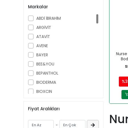
Markalar
ABDİ İBRAHİM
ARGİVİT
ATAVİT
AVENE
Nurse
BAYER
Bod
BEE&YOU
S
BEPANTHOL
%3
BIODERMA
BIOXCIN
BÖHM
Fiyat Aralıkları
BRUNO BABY
Nur
CAUDALIE
-
CECEMED