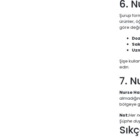
6. N
Softto Plus
Şurup form
SOLANTE
ürünler, ö
göre değiş
Sorvagen
Doz
STREPSILS
Sak
SWISS BORK
Uzm
TALYA
Şişe kulla
edin.
VELAVİT
7. N
Venatura
VICHY
Nurse Ha
almadığını
VİVOO
bölgeye gö
VOONKA
Not:
Her n
WELLCARE
Şüphe duy
Sıkç
YESON