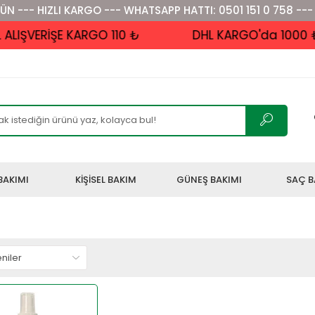
ÜN --- HIZLI KARGO --- WHATSAPP HATTI: 0501 151 0 758 ---
VERİŞE KARGO 110 ₺
DHL KARGO'da 1000 ₺ ve
BAKIMI
KİŞİSEL BAKIM
GÜNEŞ BAKIMI
SAÇ B