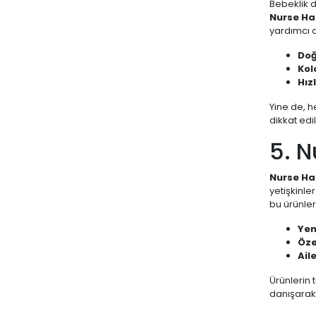
Bebeklik 
Nurse Ha
NURSE HARVEY'S
yardımcı o
NUTRAXIN
Doğ
Ocean
Kol
Hızl
OFF
Yine de, h
ORZAX
dikkat edil
OTRIBEBE
5. N
PHARMATON
Nurse Ha
PHYTO
yetişkinle
Probest
bu ürünler
RAİD
Yen
Öze
RC FARMA
Aile
SANOFİ
Ürünlerin 
SEBAMED
danışarak 
Sensatia Botanicals