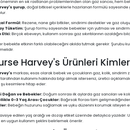
döneminin en sık rastlanan problemlerinden olan gaz sancısı, hem beb
rvey's şurup
, doğal bitkisel içeriklerle hazırlanan formülü sayesinde
lur.
al Formül:
Rezene, nane gibi bitkiler, sindirimi destekler ve gaz oluş
ay Tüketim:
Şurup formu sayesinde bebekler için yutması ve sindirme
ı Etki:
Birçok ebeveyn, kullanım sonrası gaz sıkıntılarının azaldığını bildi
er bebekte etkinin farklı olabileceğini akılda tutmak gerekir. Şurubu kull
melidir.
urse Harvey's Ürünleri Kimle
rvey's
markası, esas olarak bebek ve çocukların gaz, kolik, sindirim zo
r tarafından kullanımı hakkında bilgi almak isterseniz, üretici açıklam
 şu kesimlere hitap eder:
i Doğan ve Bebekler:
Doğum sonrası ilk aylarda gaz sancıları ve koli
llikle 0-3 Yaş Arası Çocuklar:
Bağırsak florası tam gelişmediğinden
ler:
Bebeğin huzurunu sağlamak ve uyku düzenini korumak isteyen e
tavsiye edilen yaş aralığı ve dozajı etiket üzerinde detaylıca yazılıdı
en uygun kullanım şeklini belirlemek önerilir.