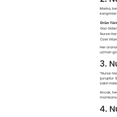
HYPER
Marka, beb
karışımlar
IMUNEKS
Ürün Tür
LA ROCHE
Gaz Gider
Laktofit
Nurse Har
Özel Vitam
LIPOZONE
Her ürünün
MARY HELENA
uzman gör
Matriks
3. N
MENARINI
“
Nurse Har
miraderm
şuruptur. 
sakin hale
NATURALNEST
Nature's Bounty
Ancak, her
mümkünse d
Natuwell
4. N
NEOSTRATA
NEW LIFE