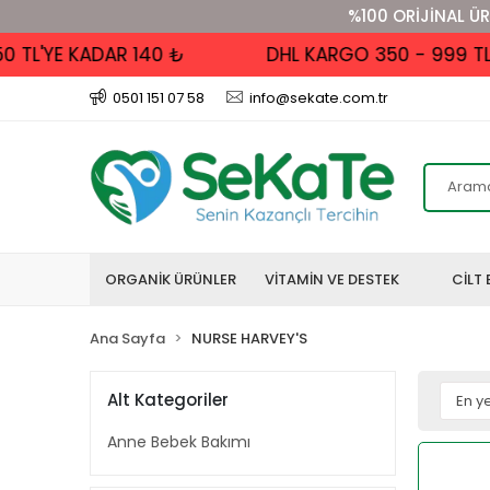
%100 ORİJİNAL ÜR
'YE KADAR 140 ₺
DHL KARGO 350 - 999 TL ALIŞ
0501 151 07 58
info@sekate.com.tr
ORGANİK ÜRÜNLER
VİTAMİN VE DESTEK
CİLT 
Ana Sayfa
NURSE HARVEY'S
Alt Kategoriler
Anne Bebek Bakımı