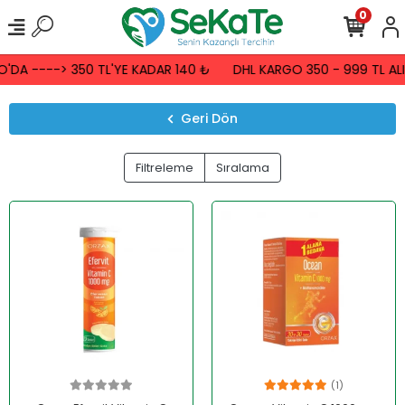
0
'DA ----> 350 TL'YE KADAR 140 ₺
DHL KARGO 350 - 999 TL ALI
Geri Dön
Filtreleme
Sıralama
(1)