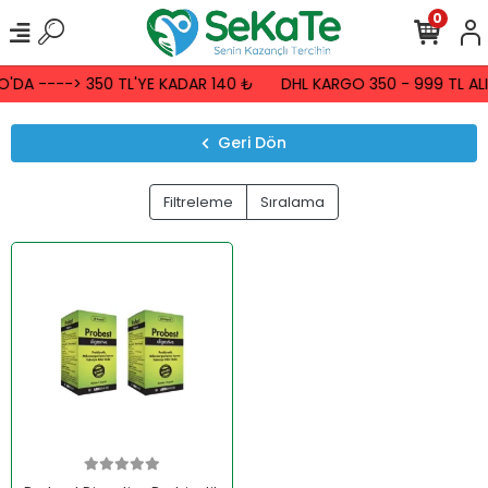
0
'DA ----> 350 TL'YE KADAR 140 ₺
DHL KARGO 350 - 999 TL ALI
Geri Dön
Filtreleme
Sıralama