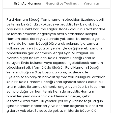
Ürün Açıklaması
Garanti ve Teslimat
Yorumlar
Raid Hamam Böceği Yemi, hamam böcekleri üzerinde etkili
ve temiz bir üründür. Kokusuz ve pratiktir. Tek bir disk 3 ay
boyunca sürekli koruma sağlar. Böcek öldürücü aktif madde
ile temas etmenizi engelleyen özel bir tasarıma sahiptir.
Hamam böceklerini yuvalarında yok eder, bu sayede çok az
miktarda hamam böceği ölü olarak bulunur. İç ortamda
kullanın; yemleri 3 ayda bir yenileriyle değiştirerek hamam
böceklerinin geri dönmesini engelleyin. Mutfağınızı ve
evinizin diğer bölümlerini Raid Hamam Böceği Yemi ile
koruyun. Evde bulunan veya dışarıdan gelebilecek hamam
böceklerini etkili formülüyle öldürür. Raid Hamam Böceği
Yemi, mutfağınızı 3 ay boyunca korur, böylece aile
üyelerinizden başkasına vakit ayırma zorunluluğunu ortadan
kaldırır. Raid Hamam Böceği Yemi, içindeki böcek öldürücü
aktif madde ile temas etmenizi engelleyen özel bir tasarıma
sahip olduğu için hem temiz hem de pratiktir. Hamam
böcekleri yem disklerinin deliklerinden geçer, çekici
lezzetteki özel formüllü yemleri yer ve yuvasına taşır. 21 gün
içinde hamam böcekleri yuvalarından başlayarak azalır ve
giderek yok olur. Bu sayede çok az miktarda böcek ölü