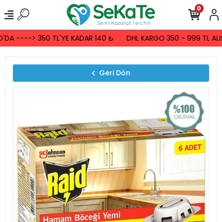
0
DA ----> 350 TL'YE KADAR 140 ₺
DHL KARGO 350 - 999 TL ALIŞ
Geri Dön