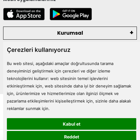
Kurumsal
Çerezleri kullanıyoruz
Kategoriler
Bu web sitesi, aşağıdaki amaçlar doğrultusunda tarama
Bize Ulaşın
deneyiminizi geliştirmek için çerezleri ve diğer izleme
teknolojilerini kullanır:
web sitesinin temel işlevlerini
etkinleştirmek için
,
web sitesinde daha iyi bir deneyim sağlamak
için
,
ürünlerimize ve hizmetlerimize olan ilginizi ölçmek ve
Tüm bilgileriniz 256bit SSL Sertifikası ile korunmaktadır.
pazarlama etkileşimlerini kişiselleştirmek için
,
sizinle daha alakalı
© 2024
Tüm Hakları Saklıdır
reklamlar sunmak için
.
Kabul et
superKET E-ticaret ve Pazaryeri Entegrasyon Çözümleri
Reddet