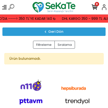
0
'DA ----> 350 TL'YE KADAR 140 ₺
DHL KARGO 350 - 999 TL ALI
Geri Dön
Filtreleme
Sıralama
Ürün bulunamadı.