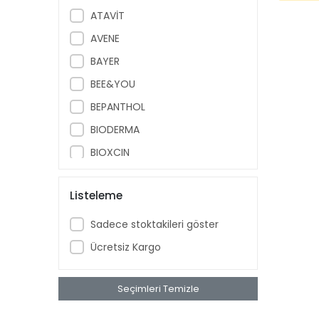
ATAVİT
AVENE
BAYER
BEE&YOU
BEPANTHOL
BIODERMA
BIOXCIN
BÖHM
Listeleme
BRUNO BABY
CAUDALIE
Sadece stoktakileri göster
CECEMED
Ücretsiz Kargo
DAY2DAY
DR. THOMSON
Seçimleri Temizle
DRICLOR