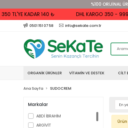
%100 ORİJİNAL ÜR
50 TL'YE KADAR 140 ₺
DHL KARGO 350 - 999 TL
0501 151 07 58
info@sekate.com.tr
ORGANİK ÜRÜNLER
VİTAMİN VE DESTEK
CİLT 
Ana Sayfa
SUDOCREM
Markalar
ABDİ İBRAHİM
Ürün
ARGİVİT