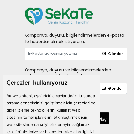
Laktofit
LIPOZONE
MARY HELENA
Matriks
Kampanya, duyuru, bilgilendirmelerden e-posta
ile haberdar olmak istiyorum.
MENARINI
Gönder
miraderm
NATURALNEST
Kampanya, duyuru ve bilgilendirmelerden
Nature's Bounty
haberdar olmak için kayıt olun.
Çerezleri kullanıyoruz
Natuwell
Gönder
NEOSTRATA
Bu web sitesi, aşağıdaki amaçlar doğrultusunda
NEW LIFE
tarama deneyiminizi geliştirmek için çerezleri ve
Mobil Uygulamalarımız
diğer izleme teknolojilerini kullanır:
web
NURSE HARVEY'S
sitesinin temel işlevlerini etkinleştirmek için
,
NUTRAXIN
web sitesinde daha iyi bir deneyim sağlamak
Ocean
için
,
ürünlerimize ve hizmetlerimize olan ilginizi