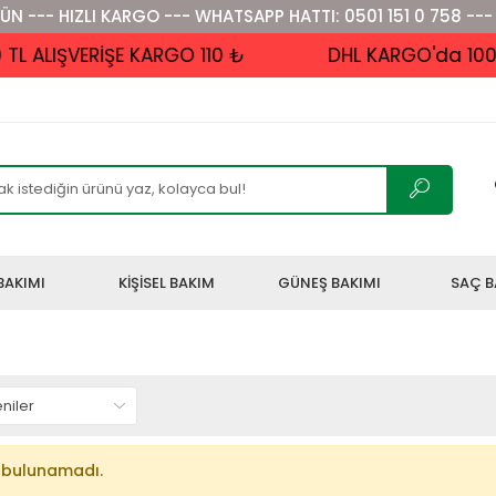
ÜN --- HIZLI KARGO --- WHATSAPP HATTI: 0501 151 0 758 ---
 ALIŞVERİŞE KARGO 110 ₺
DHL KARGO'da 1000 
BAKIMI
KİŞİSEL BAKIM
GÜNEŞ BAKIMI
SAÇ B
 bulunamadı.