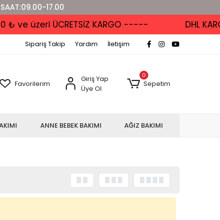
 SAAT:09.00-17.00
₺ ve üzeri ÜCRETSİZ KARGO -----
DHL KARGO
Sipariş Takip
Yardım
İletişim
0
Giriş Yap
Favorilerim
Sepetim
Üye Ol
AKIMI
ANNE BEBEK BAKIMI
AĞIZ BAKIMI