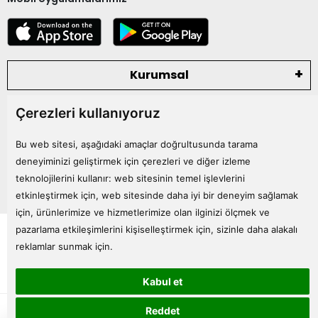
Kurumsal
Çerezleri kullanıyoruz
Kategoriler
Bu web sitesi, aşağıdaki amaçlar doğrultusunda tarama
Bize Ulaşın
deneyiminizi geliştirmek için çerezleri ve diğer izleme
teknolojilerini kullanır:
web sitesinin temel işlevlerini
etkinleştirmek için
,
web sitesinde daha iyi bir deneyim sağlamak
için
,
ürünlerimize ve hizmetlerimize olan ilginizi ölçmek ve
Tüm bilgileriniz 256bit SSL Sertifikası ile korunmaktadır.
pazarlama etkileşimlerini kişiselleştirmek için
,
sizinle daha alakalı
© 2024
Tüm Hakları Saklıdır
reklamlar sunmak için
.
Kabul et
superKET E-ticaret ve Pazaryeri Entegrasyon Çözümleri
Reddet