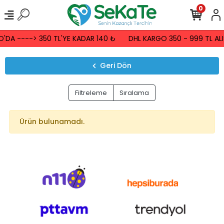
0
'DA ----> 350 TL'YE KADAR 140 ₺
DHL KARGO 350 - 999 TL ALI
Geri Dön
Filtreleme
Sıralama
Ürün bulunamadı.