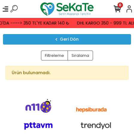
0
'DA ----> 350 TL'YE KADAR 140 ₺
DHL KARGO 350 - 999 TL ALI
Geri Dön
Filtreleme
Sıralama
Ürün bulunamadı.