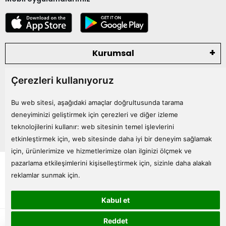
Kurumsal
Çerezleri kullanıyoruz
Kategoriler
Bu web sitesi, aşağıdaki amaçlar doğrultusunda tarama
Bize Ulaşın
deneyiminizi geliştirmek için çerezleri ve diğer izleme
teknolojilerini kullanır:
web sitesinin temel işlevlerini
etkinleştirmek için
,
web sitesinde daha iyi bir deneyim sağlamak
için
,
ürünlerimize ve hizmetlerimize olan ilginizi ölçmek ve
Tüm bilgileriniz 256bit SSL Sertifikası ile korunmaktadır.
pazarlama etkileşimlerini kişiselleştirmek için
,
sizinle daha alakalı
© 2024
Tüm Hakları Saklıdır
reklamlar sunmak için
.
Kabul et
superKET E-ticaret ve Pazaryeri Entegrasyon Çözümleri
Reddet