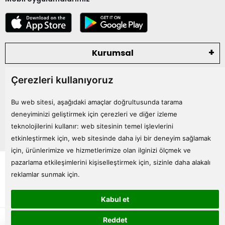
Kurumsal
Çerezleri kullanıyoruz
Kategoriler
Bu web sitesi, aşağıdaki amaçlar doğrultusunda tarama
Bize Ulaşın
deneyiminizi geliştirmek için çerezleri ve diğer izleme
teknolojilerini kullanır:
web sitesinin temel işlevlerini
etkinleştirmek için
,
web sitesinde daha iyi bir deneyim sağlamak
için
,
ürünlerimize ve hizmetlerimize olan ilginizi ölçmek ve
Tüm bilgileriniz 256bit SSL Sertifikası ile korunmaktadır.
pazarlama etkileşimlerini kişiselleştirmek için
,
sizinle daha alakalı
© 2024
Tüm Hakları Saklıdır
reklamlar sunmak için
.
Kabul et
superKET E-ticaret ve Pazaryeri Entegrasyon Çözümleri
Reddet