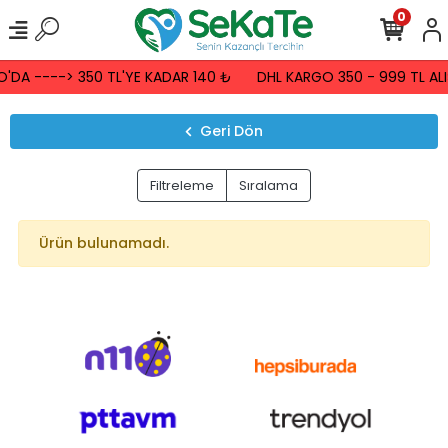
0
'DA ----> 350 TL'YE KADAR 140 ₺
DHL KARGO 350 - 999 TL ALI
Geri Dön
Filtreleme
Sıralama
Ürün bulunamadı.